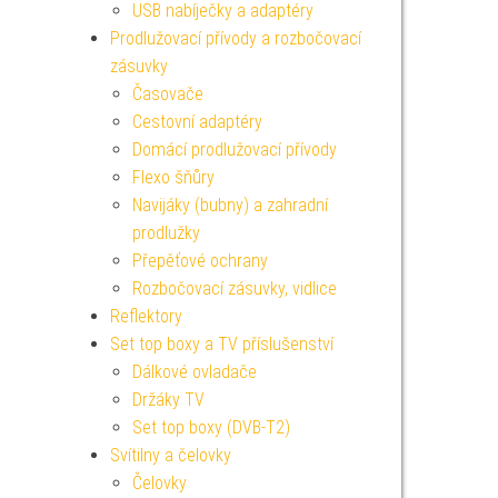
USB nabíječky a adaptéry
Prodlužovací přívody a rozbočovací
zásuvky
Časovače
Cestovní adaptéry
Domácí prodlužovací přívody
Flexo šňůry
Navijáky (bubny) a zahradní
prodlužky
Přepěťové ochrany
Rozbočovací zásuvky, vidlice
Reflektory
Set top boxy a TV příslušenství
Dálkové ovladače
Držáky TV
Set top boxy (DVB-T2)
Svítilny a čelovky
Čelovky