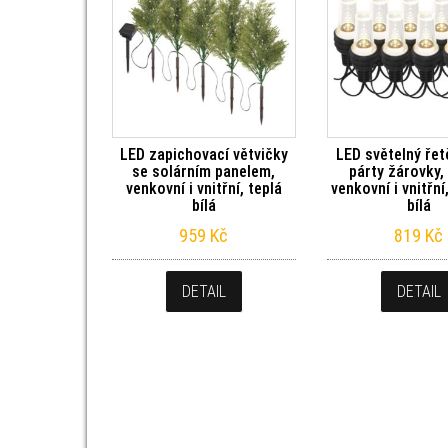
LED zapichovací větvičky
LED světelný řet
se solárním panelem,
párty žárovky,
venkovní i vnitřní, teplá
venkovní i vnitřn
bílá
bílá
959
Kč
819
Kč
DETAIL
DETAIL