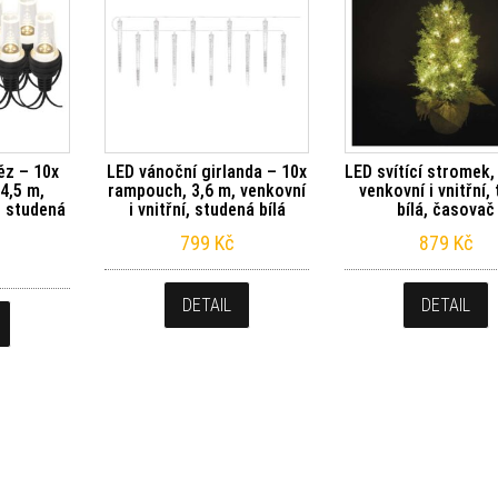
ěz – 10x
LED vánoční girlanda – 10x
LED svítící stromek,
 4,5 m,
rampouch, 3,6 m, venkovní
venkovní i vnitřní,
í, studená
i vnitřní, studená bílá
bílá, časovač
799
Kč
879
Kč
DETAIL
DETAIL