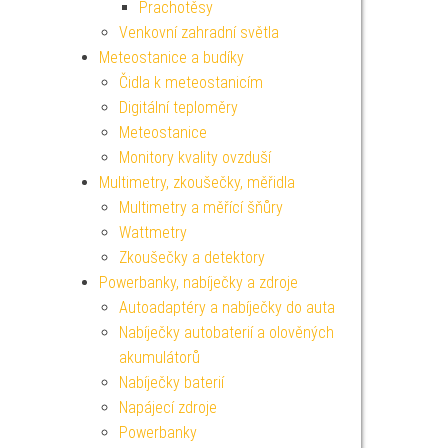
Prachotěsy
Venkovní zahradní světla
Meteostanice a budíky
Čidla k meteostanicím
Digitální teploměry
Meteostanice
Monitory kvality ovzduší
Multimetry, zkoušečky, měřidla
Multimetry a měřící šňůry
Wattmetry
Zkoušečky a detektory
Powerbanky, nabíječky a zdroje
Autoadaptéry a nabíječky do auta
Nabíječky autobaterií a olověných
akumulátorů
Nabíječky baterií
Napájecí zdroje
Powerbanky