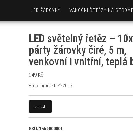
LED ŽÁROVKY
VÁNOČNÍ ŘETĚZY NA STROM
LED světelný řetěz – 10x
párty žárovky čiré, 5 m,
venkovní i vnitřní, teplá 
949
Kč
Popis produktuZY2053
DETAIL
SKU:
1550000001