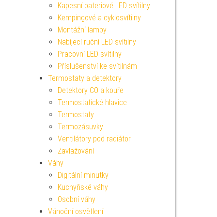
Kapesní bateriové LED svítilny
Kempingové a cyklosvítilny
Montážní lampy
Nabíjecí ruční LED svítilny
Pracovní LED svítilny
Příslušenství ke svítilnám
Termostaty a detektory
Detektory CO a kouře
Termostatické hlavice
Termostaty
Termozásuvky
Ventilátory pod radiátor
Zavlažování
Váhy
Digitální minutky
Kuchyňské váhy
Osobní váhy
Vánoční osvětlení