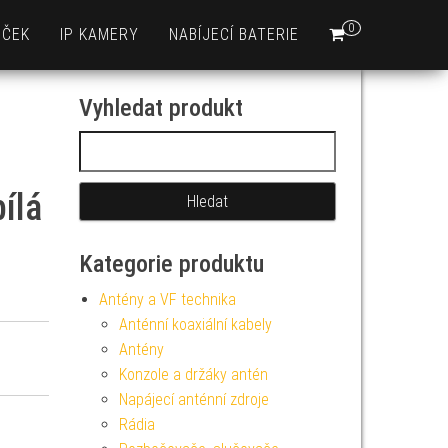
0
EČEK
IP KAMERY
NABÍJECÍ BATERIE
Vyhledat produkt
Vyhledávání
bílá
Kategorie produktu
Antény a VF technika
Anténní koaxiální kabely
Antény
Konzole a držáky antén
Napájecí anténní zdroje
Rádia