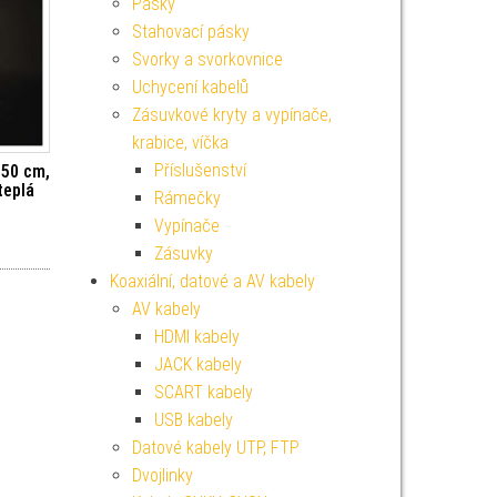
Pásky
Stahovací pásky
Svorky a svorkovnice
Uchycení kabelů
Zásuvkové kryty a vypínače,
krabice, víčka
Příslušenství
 50 cm,
 teplá
Rámečky
Vypínače
Zásuvky
Koaxiální, datové a AV kabely
AV kabely
HDMI kabely
JACK kabely
SCART kabely
USB kabely
Datové kabely UTP, FTP
Dvojlinky