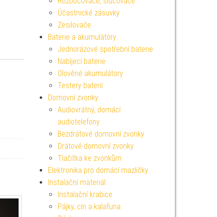
Rozbočovače, slučovače
Účastnické zásuvky
Zesilovače
Baterie a akumulátory
Jednorázové spotřební baterie
Nabíjecí baterie
Olověné akumulátory
Testery baterií
Domovní zvonky
Audiovrátný, domácí
audiotelefony
Bezdrátové domovní zvonky
Drátové domovní zvonky
Tlačítka ke zvonkům
Elektronika pro domácí mazlíčky
Instalační materiál
Instalační krabice
Pájky, cín a kalafuna