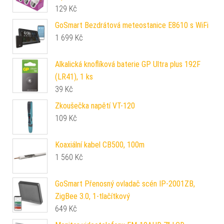
129
Kč
GoSmart Bezdrátová meteostanice E8610 s WiFi
1 699
Kč
Alkalická knoflíková baterie GP Ultra plus 192F
(LR41), 1 ks
39
Kč
Zkoušečka napětí VT-120
109
Kč
Koaxiální kabel CB500, 100m
1 560
Kč
GoSmart Přenosný ovladač scén IP-2001ZB,
ZigBee 3.0, 1-tlačítkový
649
Kč