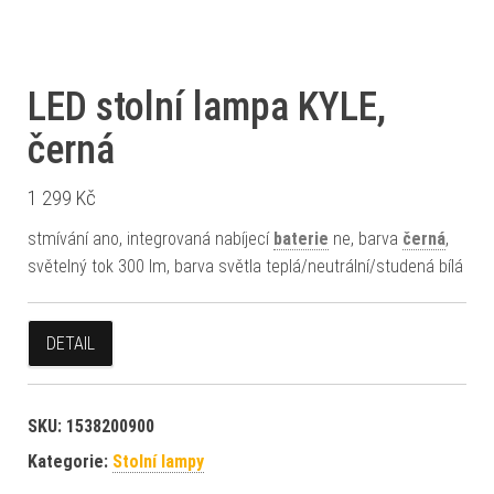
LED stolní lampa KYLE,
černá
1 299
Kč
stmívání ano, integrovaná nabíjecí
baterie
ne, barva
černá
,
světelný tok 300 lm, barva světla teplá/neutrální/studená bílá
DETAIL
SKU:
1538200900
Kategorie:
Stolní lampy