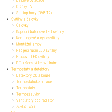
Dálkové ovladače
Držáky TV
Set top boxy (DVB-T2)
Svítilny a čelovky
Čelovky
Kapesní bateriové LED svítilny
Kempingové a cyklosvítilny
Montážní lampy
Nabíjecí ruční LED svítilny
Pracovní LED svítilny
Příslušenství ke svítilnám
Termostaty a detektory
Detektory CO a kouře
Termostatické hlavice
Termostaty
Termozásuvky
Ventilátory pod radiátor
Zavlažování