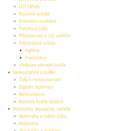
LED zářivky
Nouzová svítidla
Orientační osvětlení
Pohybová čidla
Příslušenství k LED světlům
Průmyslová svítidla
Highbay
Prachotěsy
Venkovní zahradní světla
Meteostanice a budíky
Čidla k meteostanicím
Digitální teploměry
Meteostanice
Monitory kvality ovzduší
Multimetry, zkoušečky, měřidla
Multimetry a měřící šňůry
Wattmetry
Zkoušečky a detektory