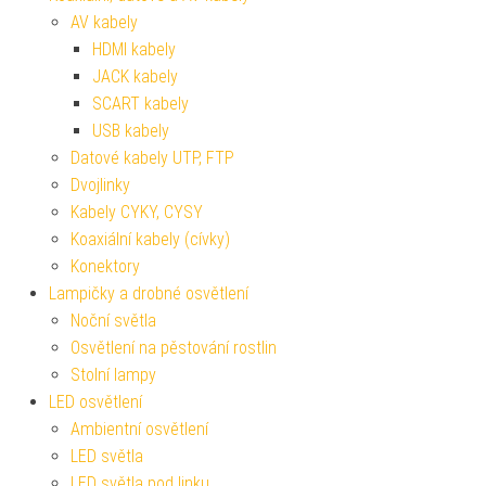
AV kabely
HDMI kabely
JACK kabely
SCART kabely
USB kabely
Datové kabely UTP, FTP
Dvojlinky
Kabely CYKY, CYSY
Koaxiální kabely (cívky)
Konektory
Lampičky a drobné osvětlení
Noční světla
Osvětlení na pěstování rostlin
Stolní lampy
LED osvětlení
Ambientní osvětlení
LED světla
LED světla pod linku