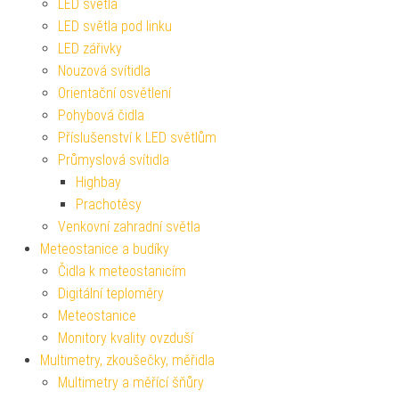
LED světla
LED světla pod linku
LED zářivky
Nouzová svítidla
Orientační osvětlení
Pohybová čidla
Příslušenství k LED světlům
Průmyslová svítidla
Highbay
Prachotěsy
Venkovní zahradní světla
Meteostanice a budíky
Čidla k meteostanicím
Digitální teploměry
Meteostanice
Monitory kvality ovzduší
Multimetry, zkoušečky, měřidla
Multimetry a měřící šňůry