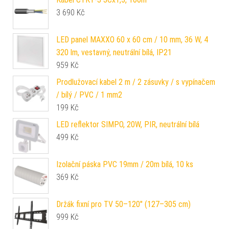
3 690
Kč
LED panel MAXXO 60 x 60 cm / 10 mm, 36 W, 4
320 lm, vestavný, neutrální bílá, IP21
959
Kč
Prodlužovací kabel 2 m / 2 zásuvky / s vypínačem
/ bílý / PVC / 1 mm2
199
Kč
LED reflektor SIMPO, 20W, PIR, neutrální bílá
499
Kč
Izolační páska PVC 19mm / 20m bílá, 10 ks
369
Kč
Držák fixní pro TV 50–120" (127–305 cm)
999
Kč