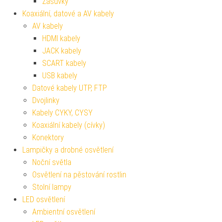
Zásuvky
Koaxiální, datové a AV kabely
AV kabely
HDMI kabely
JACK kabely
SCART kabely
USB kabely
Datové kabely UTP, FTP
Dvojlinky
Kabely CYKY, CYSY
Koaxiální kabely (cívky)
Konektory
Lampičky a drobné osvětlení
Noční světla
Osvětlení na pěstování rostlin
Stolní lampy
LED osvětlení
Ambientní osvětlení