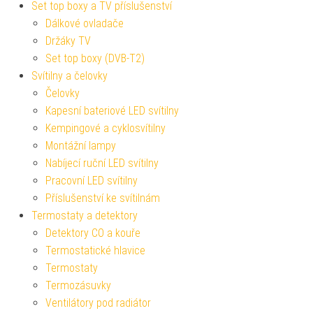
Set top boxy a TV příslušenství
Dálkové ovladače
Držáky TV
Set top boxy (DVB-T2)
Svítilny a čelovky
Čelovky
Kapesní bateriové LED svítilny
Kempingové a cyklosvítilny
Montážní lampy
Nabíjecí ruční LED svítilny
Pracovní LED svítilny
Příslušenství ke svítilnám
Termostaty a detektory
Detektory CO a kouře
Termostatické hlavice
Termostaty
Termozásuvky
Ventilátory pod radiátor