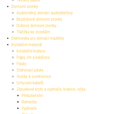
Testery baterií
Domovní zvonky
Audiovrátný, domácí audiotelefony
Bezdrátové domovní zvonky
Drátové domovní zvonky
Tlačítka ke zvonkům
Elektronika pro domácí mazlíčky
Instalační materiál
Instalační krabice
Pájky, cín a kalafuna
Pásky
Stahovací pásky
Svorky a svorkovnice
Uchycení kabelů
Zásuvkové kryty a vypínače, krabice, víčka
Příslušenství
Rámečky
Vypínače