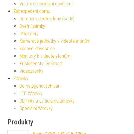
Vnitřní dekorativní osvětlení
Zabezpečení domu
Domácí videotelefony (sady)
Dveřní zámky
IP kamery
Kamerové jednotky k videotelefonům
Kódové klávesnice
Monitory k videotelefonům
Příslušenství GoSmart
Videozvonky
Žárovky
Do halogenových van
LED žárovky
Objímky a svítidla na žárovky
Speciální žárovky
Produkty
Kabel CYKY-J 3Cx1,5, 100m