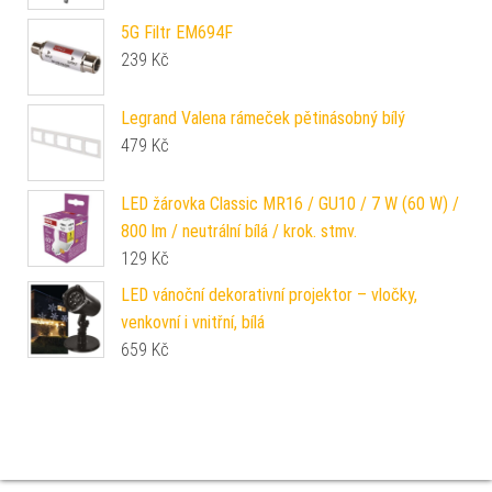
5G Filtr EM694F
239
Kč
Legrand Valena rámeček pětinásobný bílý
479
Kč
LED žárovka Classic MR16 / GU10 / 7 W (60 W) /
800 lm / neutrální bílá / krok. stmv.
129
Kč
LED vánoční dekorativní projektor – vločky,
venkovní i vnitřní, bílá
659
Kč