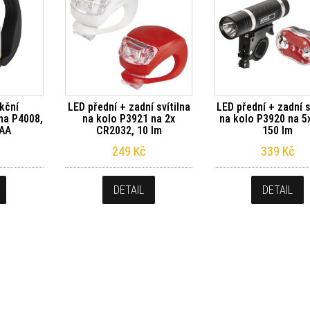
kční
LED přední + zadní svítilna
LED přední + zadní s
na P4008,
na kolo P3921 na 2x
na kolo P3920 na 5
 AA
CR2032, 10 lm
150 lm
249
Kč
339
Kč
DETAIL
DETAIL