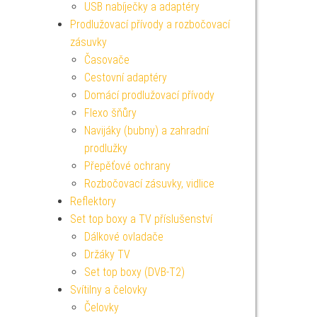
USB nabíječky a adaptéry
Prodlužovací přívody a rozbočovací
zásuvky
Časovače
Cestovní adaptéry
Domácí prodlužovací přívody
Flexo šňůry
Navijáky (bubny) a zahradní
prodlužky
Přepěťové ochrany
Rozbočovací zásuvky, vidlice
Reflektory
Set top boxy a TV příslušenství
Dálkové ovladače
Držáky TV
Set top boxy (DVB-T2)
Svítilny a čelovky
Čelovky