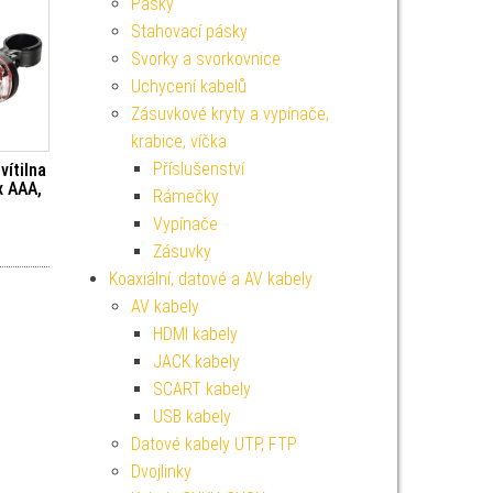
Pásky
Stahovací pásky
Svorky a svorkovnice
Uchycení kabelů
Zásuvkové kryty a vypínače,
krabice, víčka
Příslušenství
vítilna
x AAA,
Rámečky
Vypínače
Zásuvky
Koaxiální, datové a AV kabely
AV kabely
HDMI kabely
JACK kabely
SCART kabely
USB kabely
Datové kabely UTP, FTP
Dvojlinky