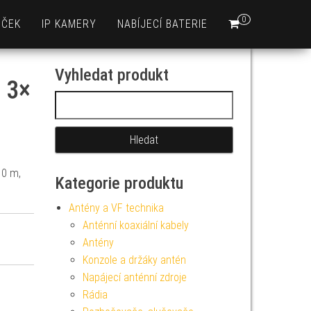
0
EČEK
IP KAMERY
NABÍJECÍ BATERIE
Vyhledat produkt
 3×
Vyhledávání
10 m,
Kategorie produktu
Antény a VF technika
Anténní koaxiální kabely
Antény
Konzole a držáky antén
Napájecí anténní zdroje
Rádia