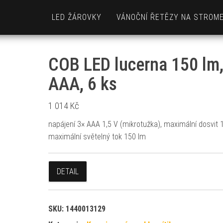
LED ŽÁROVKY
VÁNOČNÍ ŘETĚZY NA STROM
COB LED lucerna 150 lm,
AAA, 6 ks
1 014
Kč
napájení 3× AAA 1,5 V (mikrotužka), maximální dosvit 
maximální světelný tok 150 lm
DETAIL
SKU:
1440013129