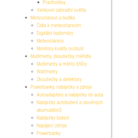
Prachotěsy
Venkovní zahradní světla
Meteostanice a budíky
Čidla k meteostanicím
Digitální teploměry
Meteostanice
Monitory kvality ovzduší
Multimetry, zkoušečky, měřidla
Multimetry a měřící šňůry
Wattmetry
Zkoušečky a detektory
Powerbanky, nabíječky a zdroje
Autoadaptéry a nabíječky do auta
Nabíječky autobaterií a olověných
akumulátorů
Nabíječky baterií
Napájecí zdroje
Powerbanky