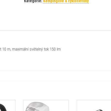
Kategorie:
Kempingové a cyklosvítilny
it 10 m, maximální světelný tok 150 lm