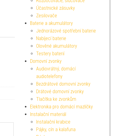
Rozbočovače, slučovače
Účastnické zásuvky
Zesilovače
Baterie a akumulátory
Jednorázové spotřební baterie
Nabíjecí baterie
Olověné akumulátory
Testery baterií
Domovní zvonky
Audiovrátný, domácí
audiotelefony
Bezdrátové domovní zvonky
Drátové domovní zvonky
Tlačítka ke zvonkům
Elektronika pro domácí mazlíčky
Instalační materiál
Instalační krabice
Pájky, cín a kalafuna