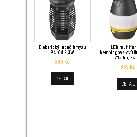
Elektrický lapač hmyzu
LED multifun
P4104 3,3W
kempingová svítil
215 lm, 3×
399
Kč
389
Kč
DETAIL
DETAIL