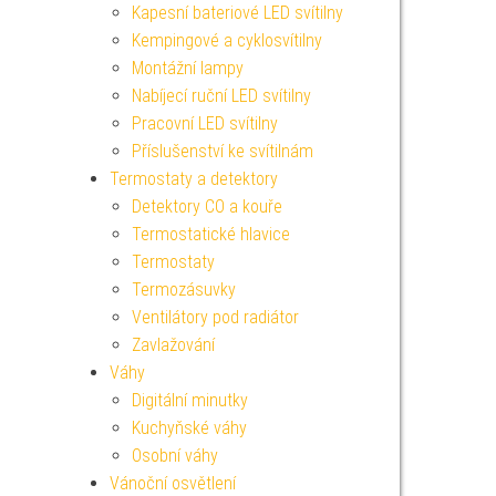
Kapesní bateriové LED svítilny
Kempingové a cyklosvítilny
Montážní lampy
Nabíjecí ruční LED svítilny
Pracovní LED svítilny
Příslušenství ke svítilnám
Termostaty a detektory
Detektory CO a kouře
Termostatické hlavice
Termostaty
Termozásuvky
Ventilátory pod radiátor
Zavlažování
Váhy
Digitální minutky
Kuchyňské váhy
Osobní váhy
Vánoční osvětlení