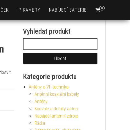
0
EČEK
IP KAMERY
NABÍJECÍ BATERIE
Vyhledat produkt
Vyhledávání
m
dosvit
Kategorie produktu
Antény a VF technika
Anténní koaxiální kabely
Antény
Konzole a držáky antén
Napájecí anténní zdroje
Rádia