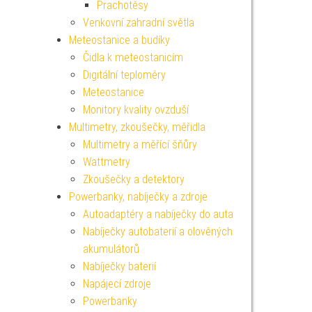
Prachotěsy
Venkovní zahradní světla
Meteostanice a budíky
Čidla k meteostanicím
Digitální teploměry
Meteostanice
Monitory kvality ovzduší
Multimetry, zkoušečky, měřidla
Multimetry a měřící šňůry
Wattmetry
Zkoušečky a detektory
Powerbanky, nabíječky a zdroje
Autoadaptéry a nabíječky do auta
Nabíječky autobaterií a olověných
akumulátorů
Nabíječky baterií
Napájecí zdroje
Powerbanky