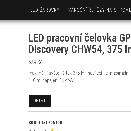
LED ŽÁROVKY
VÁNOČNÍ ŘETĚZY NA STROM
LED pracovní čelovka GP
Discovery CHW54, 375 l
639
Kč
maximální světelný tok 375 lm, nabíjecí ne, maximální 
110 m, napájení 3× AAA
DETAIL
SKU:
1451705400