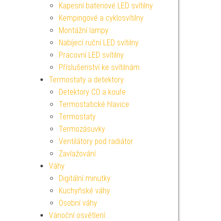
Kapesní bateriové LED svítilny
Kempingové a cyklosvítilny
Montážní lampy
Nabíjecí ruční LED svítilny
Pracovní LED svítilny
Příslušenství ke svítilnám
Termostaty a detektory
Detektory CO a kouře
Termostatické hlavice
Termostaty
Termozásuvky
Ventilátory pod radiátor
Zavlažování
Váhy
Digitální minutky
Kuchyňské váhy
Osobní váhy
Vánoční osvětlení