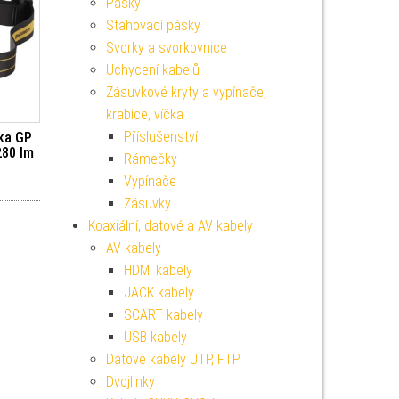
Pásky
Stahovací pásky
Svorky a svorkovnice
Uchycení kabelů
Zásuvkové kryty a vypínače,
krabice, víčka
Příslušenství
vka GP
280 lm
Rámečky
Vypínače
Zásuvky
Koaxiální, datové a AV kabely
AV kabely
HDMI kabely
JACK kabely
SCART kabely
USB kabely
Datové kabely UTP, FTP
Dvojlinky