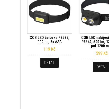
COB LED čelovka P3537,
COB LED nabíjecí
110 lm, 3x AAA
P3542, 500 lm, 1
pol 1200 
119
Kč
599
Kč
DETAIL
DETAIL