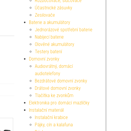
Rozbočovače, slučovače
Účastnické zásuvky
Zesilovače
Baterie a akumulátory
Jednorázové spotřební baterie
Nabíjecí baterie
Olověné akumulátory
Testery baterií
Domovní zvonky
Audiovrátný, domácí
audiotelefony
Bezdrátové domovní zvonky
Drátové domovní zvonky
Tlačítka ke zvonkům
Elektronika pro domácí mazlíčky
Instalační materiál
Instalační krabice
Pájky, cín a kalafuna