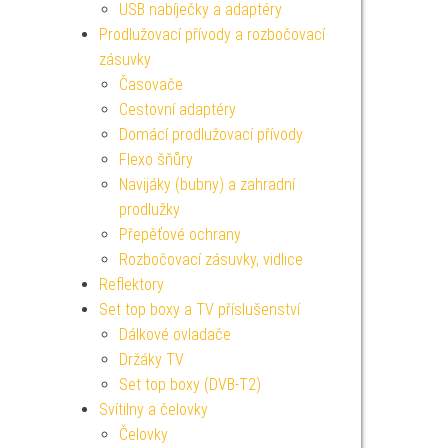
USB nabíječky a adaptéry
Prodlužovací přívody a rozbočovací
zásuvky
Časovače
Cestovní adaptéry
Domácí prodlužovací přívody
Flexo šňůry
Navijáky (bubny) a zahradní
prodlužky
Přepěťové ochrany
Rozbočovací zásuvky, vidlice
Reflektory
Set top boxy a TV příslušenství
Dálkové ovladače
Držáky TV
Set top boxy (DVB-T2)
Svítilny a čelovky
Čelovky