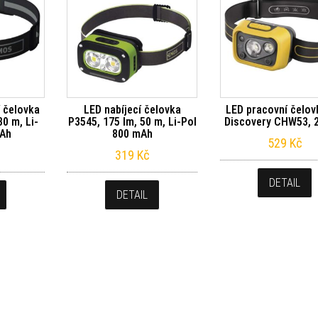
 čelovka
LED nabíjecí čelovka
LED pracovní čelo
30 m, Li-
P3545, 175 lm, 50 m, Li-Pol
Discovery CHW53, 
mAh
800 mAh
529
Kč
319
Kč
DETAIL
DETAIL