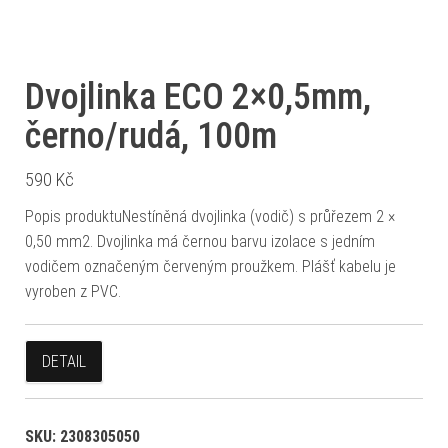
Dvojlinka ECO 2×0,5mm,
černo/rudá, 100m
590
Kč
Popis produktuNestíněná dvojlinka (vodič) s průřezem 2 ×
0,50 mm2. Dvojlinka má černou barvu izolace s jedním
vodičem označeným červeným proužkem. Plášť kabelu je
vyroben z PVC.
DETAIL
SKU:
2308305050