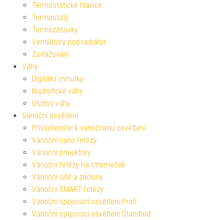
Termostatické hlavice
Termostaty
Termozásuvky
Ventilátory pod radiátor
Zavlažování
Váhy
Digitální minutky
Kuchyňské váhy
Osobní váhy
Vánoční osvětlení
Příslušenství k vánočnímu osvětlení
Vánoční nano řetězy
Vánoční projektory
Vánoční řetězy na stromeček
Vánoční sítě a záclony
Vánoční SMART řetězy
Vánoční spojovací osvětlení Profi
Vánoční spojovací osvětlení Standard