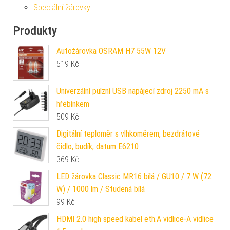
Speciální žárovky
Produkty
Autožárovka OSRAM H7 55W 12V
519
Kč
Univerzální pulzní USB napájecí zdroj 2250 mA s
hřebínkem
509
Kč
Digitální teploměr s vlhkoměrem, bezdrátové
čidlo, budík, datum E6210
369
Kč
LED žárovka Classic MR16 bílá / GU10 / 7 W (72
W) / 1000 lm / Studená bílá
99
Kč
HDMI 2.0 high speed kabel eth.A vidlice-A vidlice