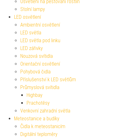
Osvětlení na pěstování rostlin
Stolní lampy
LED osvětlení
Ambientní osvětlení
LED světla
LED světla pod linku
LED zářivky
Nouzová svítidla
Orientační osvětlení
Pohybová čidla
Příslušenství k LED světlům
Průmyslová svítidla
Highbay
Prachotěsy
Venkovní zahradní světla
Meteostanice a budíky
Čidla k meteostanicím
Digitální teploměry