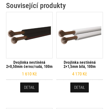
Související produkty
Dvojlinka nestíněná
Dvojlinka nestíněná
2×0,50mm černo/rudá, 100m
2×1,5mm bílá, 100m
1 610
Kč
4 170
Kč
DETAIL
DETAIL