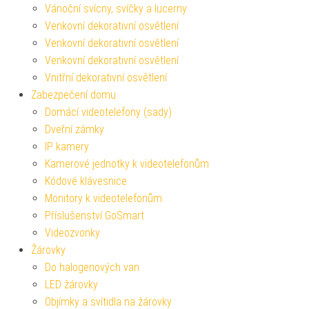
Vánoční svícny, svíčky a lucerny
Venkovní dekorativní osvětlení
Venkovní dekorativní osvětlení
Venkovní dekorativní osvětlení
Vnitřní dekorativní osvětlení
Zabezpečení domu
Domácí videotelefony (sady)
Dveřní zámky
IP kamery
Kamerové jednotky k videotelefonům
Kódové klávesnice
Monitory k videotelefonům
Příslušenství GoSmart
Videozvonky
Žárovky
Do halogenových van
LED žárovky
Objímky a svítidla na žárovky