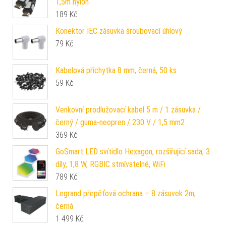
1,5m nylon
189
Kč
Konektor IEC zásuvka šroubovací úhlový
79
Kč
Kabelová příchytka 8 mm, černá, 50 ks
59
Kč
Venkovní prodlužovací kabel 5 m / 1 zásuvka /
černý / guma-neopren / 230 V / 1,5 mm2
369
Kč
GoSmart LED svítidlo Hexagon, rozšiřující sada, 3
díly, 1,8 W, RGBIC stmívatelné, WiFi
789
Kč
Legrand přepěťová ochrana – 8 zásuvek 2m,
černá
1 499
Kč