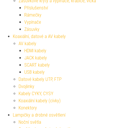
Zásuvkové kryty a vypínače, krabice, víčka
Příslušenství
Rámečky
Vypínače
Zásuvky
Koaxiální, datové a AV kabely
AV kabely
HDMI kabely
JACK kabely
SCART kabely
USB kabely
Datové kabely UTP, FTP
Dvojlinky
Kabely CYKY, CYSY
Koaxiální kabely (cívky)
Konektory
Lampičky a drobné osvětlení
Noční světla