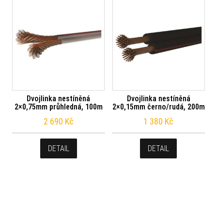
Dvojlinka nestíněná
Dvojlinka nestíněná
2×0,75mm průhledná, 100m
2×0,15mm černo/rudá, 200m
2 690
Kč
1 380
Kč
DETAIL
DETAIL