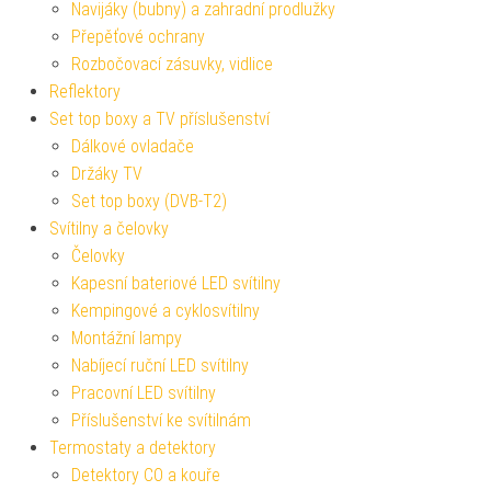
Navijáky (bubny) a zahradní prodlužky
Přepěťové ochrany
Rozbočovací zásuvky, vidlice
Reflektory
Set top boxy a TV příslušenství
Dálkové ovladače
Držáky TV
Set top boxy (DVB-T2)
Svítilny a čelovky
Čelovky
Kapesní bateriové LED svítilny
Kempingové a cyklosvítilny
Montážní lampy
Nabíjecí ruční LED svítilny
Pracovní LED svítilny
Příslušenství ke svítilnám
Termostaty a detektory
Detektory CO a kouře