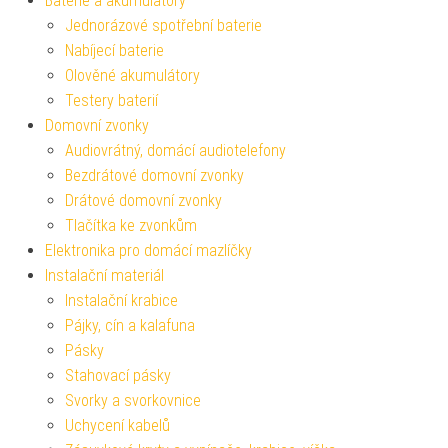
Baterie a akumulátory
Jednorázové spotřební baterie
Nabíjecí baterie
Olověné akumulátory
Testery baterií
Domovní zvonky
Audiovrátný, domácí audiotelefony
Bezdrátové domovní zvonky
Drátové domovní zvonky
Tlačítka ke zvonkům
Elektronika pro domácí mazlíčky
Instalační materiál
Instalační krabice
Pájky, cín a kalafuna
Pásky
Stahovací pásky
Svorky a svorkovnice
Uchycení kabelů