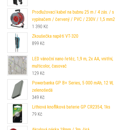
Prodlužovací kabel na bubnu 25 m / 4 zás. / s
vypínačem / červený / PVC / 230V / 1,5 mm2
1 390
Kč
Zkoušečka napětí VT-320
899
Kč
LED vánoční nano řetěz, 1,9 m, 2x AA, vnitřní,
multicolor, časovač
129
Kč
Powerbanka GP B+ Series, 5 000 mAh, 12 W,
zelenošedá
349
Kč
Lithiová knoflíková baterie GP CR2354, 1ks
79
Kč
Akrylová páska 18mm / 3m, čirá