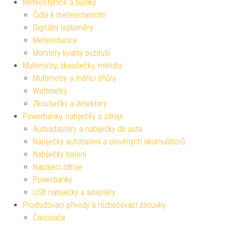
Meteostanice a budíky
Čidla k meteostanicím
Digitální teploměry
Meteostanice
Monitory kvality ovzduší
Multimetry, zkoušečky, měřidla
Multimetry a měřící šňůry
Wattmetry
Zkoušečky a detektory
Powerbanky, nabíječky a zdroje
Autoadaptéry a nabíječky do auta
Nabíječky autobaterií a olověných akumulátorů
Nabíječky baterií
Napájecí zdroje
Powerbanky
USB nabíječky a adaptéry
Prodlužovací přívody a rozbočovací zásuvky
Časovače