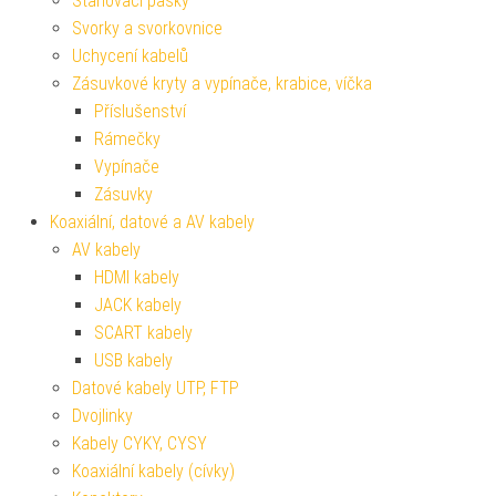
Stahovací pásky
Svorky a svorkovnice
Uchycení kabelů
Zásuvkové kryty a vypínače, krabice, víčka
Příslušenství
Rámečky
Vypínače
Zásuvky
Koaxiální, datové a AV kabely
AV kabely
HDMI kabely
JACK kabely
SCART kabely
USB kabely
Datové kabely UTP, FTP
Dvojlinky
Kabely CYKY, CYSY
Koaxiální kabely (cívky)