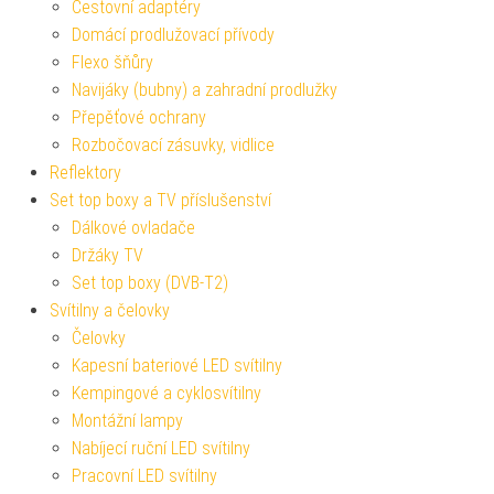
Cestovní adaptéry
Domácí prodlužovací přívody
Flexo šňůry
Navijáky (bubny) a zahradní prodlužky
Přepěťové ochrany
Rozbočovací zásuvky, vidlice
Reflektory
Set top boxy a TV příslušenství
Dálkové ovladače
Držáky TV
Set top boxy (DVB-T2)
Svítilny a čelovky
Čelovky
Kapesní bateriové LED svítilny
Kempingové a cyklosvítilny
Montážní lampy
Nabíjecí ruční LED svítilny
Pracovní LED svítilny