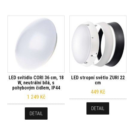
LED svítidlo CORI 36 cm, 18
LED stropní světlo ZURI 22
W, neutrální bílá, s
cm
pohybovým čidlem, IP44
449
Kč
1 249
Kč
DETAIL
DETAIL