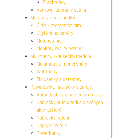
Prachotěsy
Venkovní zahradní světla
Meteostanice a budíky
Čidla k meteostanicím
Digitální teploměry
Meteostanice
Monitory kvality ovzduší
Multimetry, zkoušečky, měřidla
Multimetry a měřící šňůry
Wattmetry
Zkoušečky a detektory
Powerbanky, nabíječky a zdroje
Autoadaptéry a nabíječky do auta
Nabíječky autobaterií a olověných
akumulátorů
Nabíječky baterií
Napájecí zdroje
Powerbanky