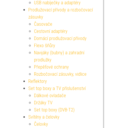
USB nabíječky a adaptéry
Prodlužovací přívody a rozbočovací
zásuvky
Časovače
Cestovní adaptéry
Domácí prodlužovací přívody
Flexo šňůry
Navijáky (bubny) a zahradní
prodlužky
Přepěťové ochrany
Rozbočovací zásuvky, vidlice
Reflektory
Set top boxy a TV příslušenství
Dálkové ovladače
Držáky TV
Set top boxy (DVB-T2)
Svítilny a čelovky
Čelovky