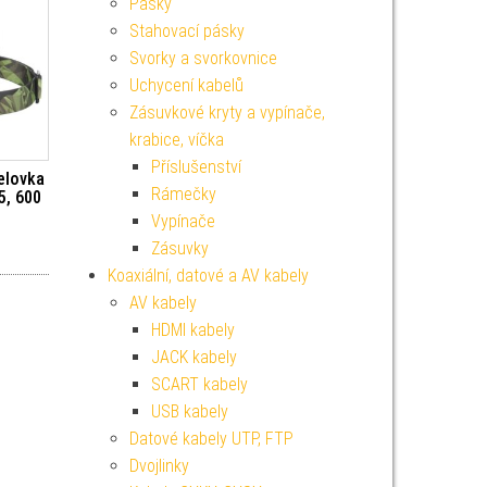
Pásky
Stahovací pásky
Svorky a svorkovnice
Uchycení kabelů
Zásuvkové kryty a vypínače,
krabice, víčka
Příslušenství
elovka
Rámečky
5, 600
Vypínače
Zásuvky
Koaxiální, datové a AV kabely
AV kabely
HDMI kabely
JACK kabely
SCART kabely
USB kabely
Datové kabely UTP, FTP
Dvojlinky