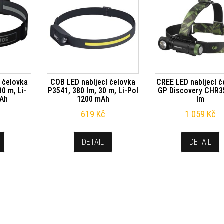
 čelovka
COB LED nabíjecí čelovka
CREE LED nabíjecí č
30 m, Li-
P3541, 380 lm, 30 m, Li-Pol
GP Discovery CHR3
mAh
1200 mAh
lm
619
Kč
1 059
Kč
DETAIL
DETAIL