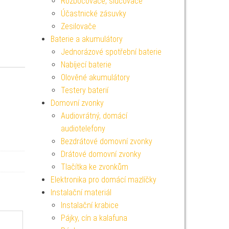
Rozbočovače, slučovače
Účastnické zásuvky
Zesilovače
Baterie a akumulátory
Jednorázové spotřební baterie
Nabíjecí baterie
Olověné akumulátory
Testery baterií
Domovní zvonky
Audiovrátný, domácí
audiotelefony
Bezdrátové domovní zvonky
Drátové domovní zvonky
Tlačítka ke zvonkům
Elektronika pro domácí mazlíčky
Instalační materiál
Instalační krabice
Pájky, cín a kalafuna