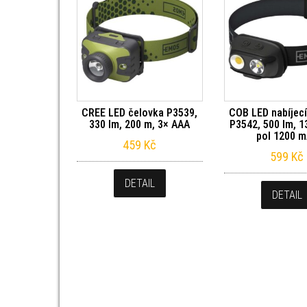
CREE LED čelovka P3539,
COB LED nabíjecí
330 lm, 200 m, 3× AAA
P3542, 500 lm, 1
pol 1200 
459
Kč
599
Kč
DETAIL
DETAIL