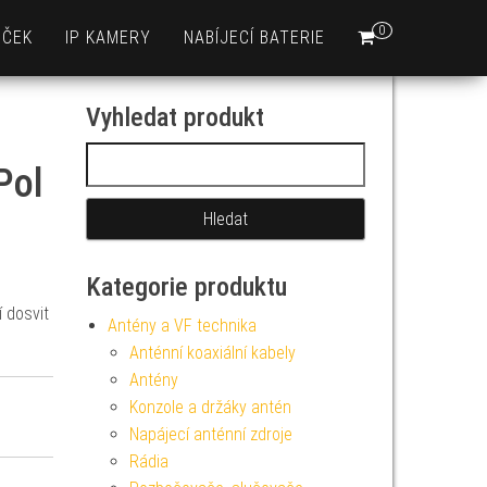
0
EČEK
IP KAMERY
NABÍJECÍ BATERIE
Vyhledat produkt
Vyhledávání
Pol
Kategorie produktu
 dosvit
Antény a VF technika
Anténní koaxiální kabely
Antény
Konzole a držáky antén
Napájecí anténní zdroje
Rádia