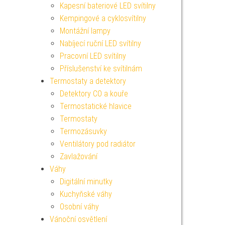
Kapesní bateriové LED svítilny
Kempingové a cyklosvítilny
Montážní lampy
Nabíjecí ruční LED svítilny
Pracovní LED svítilny
Příslušenství ke svítilnám
Termostaty a detektory
Detektory CO a kouře
Termostatické hlavice
Termostaty
Termozásuvky
Ventilátory pod radiátor
Zavlažování
Váhy
Digitální minutky
Kuchyňské váhy
Osobní váhy
Vánoční osvětlení