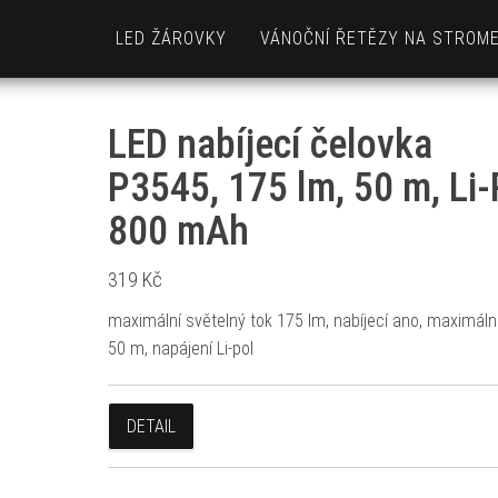
LED ŽÁROVKY
VÁNOČNÍ ŘETĚZY NA STROM
LED nabíjecí čelovka
P3545, 175 lm, 50 m, Li-
800 mAh
319
Kč
maximální světelný tok 175 lm, nabíjecí ano, maximální
50 m, napájení Li-pol
DETAIL