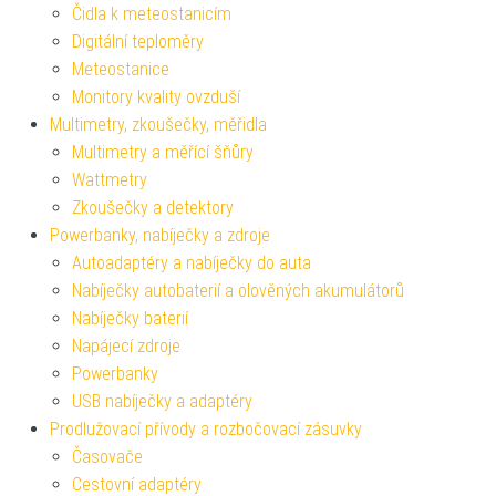
Čidla k meteostanicím
Digitální teploměry
Meteostanice
Monitory kvality ovzduší
Multimetry, zkoušečky, měřidla
Multimetry a měřící šňůry
Wattmetry
Zkoušečky a detektory
Powerbanky, nabíječky a zdroje
Autoadaptéry a nabíječky do auta
Nabíječky autobaterií a olověných akumulátorů
Nabíječky baterií
Napájecí zdroje
Powerbanky
USB nabíječky a adaptéry
Prodlužovací přívody a rozbočovací zásuvky
Časovače
Cestovní adaptéry