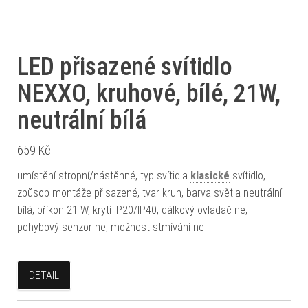
LED přisazené svítidlo
NEXXO, kruhové, bílé, 21W,
neutrální bílá
659
Kč
umístění stropní/nástěnné, typ svítidla
klasické
svítidlo,
způsob montáže přisazené, tvar kruh, barva světla neutrální
bílá, příkon 21 W, krytí IP20/IP40, dálkový ovladač ne,
pohybový senzor ne, možnost stmívání ne
DETAIL