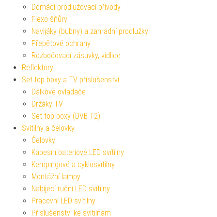
Domácí prodlužovací přívody
Flexo šňůry
Navijáky (bubny) a zahradní prodlužky
Přepěťové ochrany
Rozbočovací zásuvky, vidlice
Reflektory
Set top boxy a TV příslušenství
Dálkové ovladače
Držáky TV
Set top boxy (DVB-T2)
Svítilny a čelovky
Čelovky
Kapesní bateriové LED svítilny
Kempingové a cyklosvítilny
Montážní lampy
Nabíjecí ruční LED svítilny
Pracovní LED svítilny
Příslušenství ke svítilnám