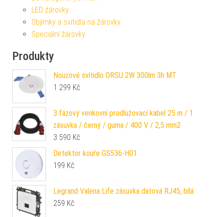
LED žárovky
Objímky a svítidla na žárovky
Speciální žárovky
Produkty
Nouzové svítidlo ORSU 2W 300lm 3h MT
1 299
Kč
3 fázový venkovní prodlužovací kabel 25 m / 1
zásuvka / černý / guma / 400 V / 2,5 mm2
3 590
Kč
Detektor kouře GS536-H01
199
Kč
Legrand Valena Life zásuvka datová RJ45, bílá
259
Kč