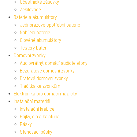
Účastnické zásuvky
Zesilovače
Baterie a akumulátory
Jednorázové spotřební baterie
Nabíjecí baterie
Olověné akumulátory
Testery baterií
Domovní zvonky
Audiovrátný, domácí audiotelefony
Bezdrátové domovní zvonky
Drátové domovní zvonky
Tlačítka ke zvonkům
Elektronika pro domácí mazlíčky
Instalační materiál
Instalační krabice
Pájky, cín a kalafuna
Pásky
Stahovací pásky