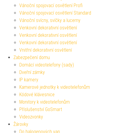
Vánoční spojovací osvětlení Profi
Vánoční spojovací osvětlení Standard
Vánoční svícny, svíčky a lucerny
Venkovní dekorativní osvětlení
Venkovní dekorativní osvětlení
Venkovní dekorativní osvětlení
Vnitřní dekorativní osvětlení
Zabezpečení domu
Domácí videotelefony (sady)
Dveřní zámky
IP kamery
Kamerové jednotky k videotelefonům
Kódové klávesnice
Monitory k videotelefonům
Příslušenství GoSmart
Videozvonky
Žárovky
Do halogenových van