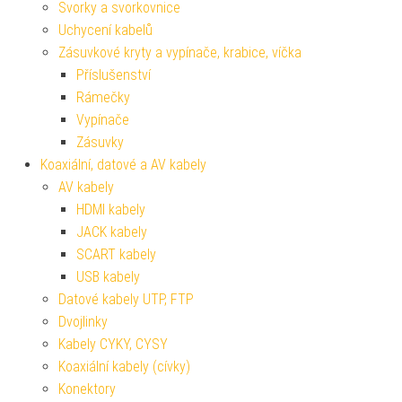
Svorky a svorkovnice
Uchycení kabelů
Zásuvkové kryty a vypínače, krabice, víčka
Příslušenství
Rámečky
Vypínače
Zásuvky
Koaxiální, datové a AV kabely
AV kabely
HDMI kabely
JACK kabely
SCART kabely
USB kabely
Datové kabely UTP, FTP
Dvojlinky
Kabely CYKY, CYSY
Koaxiální kabely (cívky)
Konektory