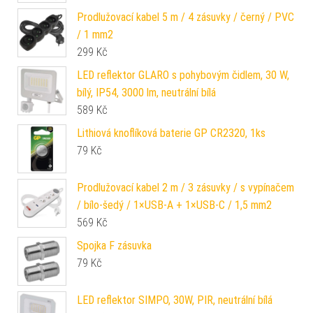
Prodlužovací kabel 5 m / 4 zásuvky / černý / PVC
/ 1 mm2
299
Kč
LED reflektor GLARO s pohybovým čidlem, 30 W,
bílý, IP54, 3000 lm, neutrální bílá
589
Kč
Lithiová knoflíková baterie GP CR2320, 1ks
79
Kč
Prodlužovací kabel 2 m / 3 zásuvky / s vypínačem
/ bílo-šedý / 1×USB-A + 1×USB-C / 1,5 mm2
569
Kč
Spojka F zásuvka
79
Kč
LED reflektor SIMPO, 30W, PIR, neutrální bílá