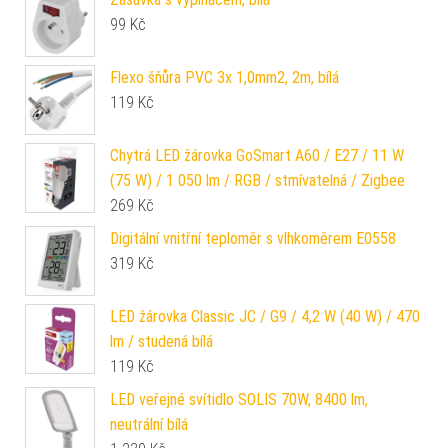
99
Kč
Flexo šňůra PVC 3x 1,0mm2, 2m, bílá
119
Kč
Chytrá LED žárovka GoSmart A60 / E27 / 11 W
(75 W) / 1 050 lm / RGB / stmívatelná / Zigbee
269
Kč
Digitální vnitřní teploměr s vlhkoměrem E0558
319
Kč
LED žárovka Classic JC / G9 / 4,2 W (40 W) / 470
lm / studená bílá
119
Kč
LED veřejné svítidlo SOLIS 70W, 8400 lm,
neutrální bílá