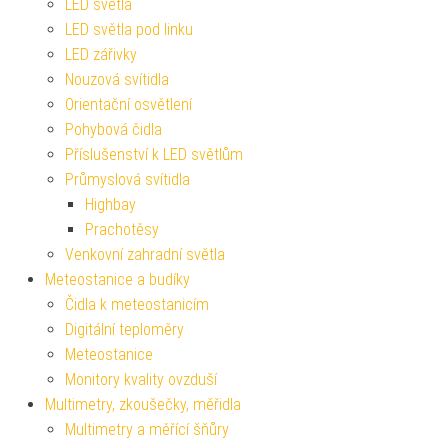
LED světla
LED světla pod linku
LED zářivky
Nouzová svítidla
Orientační osvětlení
Pohybová čidla
Příslušenství k LED světlům
Průmyslová svítidla
Highbay
Prachotěsy
Venkovní zahradní světla
Meteostanice a budíky
Čidla k meteostanicím
Digitální teploměry
Meteostanice
Monitory kvality ovzduší
Multimetry, zkoušečky, měřidla
Multimetry a měřící šňůry