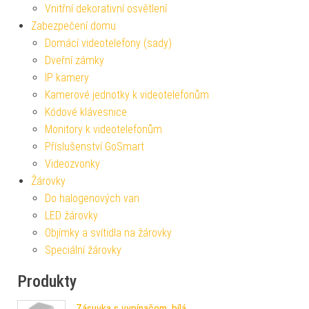
Vnitřní dekorativní osvětlení
Zabezpečení domu
Domácí videotelefony (sady)
Dveřní zámky
IP kamery
Kamerové jednotky k videotelefonům
Kódové klávesnice
Monitory k videotelefonům
Příslušenství GoSmart
Videozvonky
Žárovky
Do halogenových van
LED žárovky
Objímky a svítidla na žárovky
Speciální žárovky
Produkty
Zásuvka s vypínačem, bílá