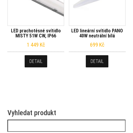
LED prachotěsné svítidlo
LED lineární svítidlo PANO
MISTY 51W CW, IP66
40W neutrální bílá
1 449
Kč
699
Kč
DETAIL
DETAIL
Vyhledat produkt
Vyhledávání