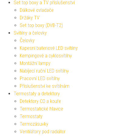
Set top boxy a TV příslušenství
Dálkové ovladače
Držáky TV
Set top boxy (DVB-T2)
Svítilny a čelovky
Čelovky
Kapesní bateriové LED svítilny
Kempingové a cyklosvítilny
Montážní lampy
Nabíjecí ruční LED svítilny
Pracovní LED svítilny
Příslušenství ke svítilnám
Termostaty a detektory
Detektory CO a kouře
Termostatické hlavice
Termostaty
Termozásuvky
Ventilátory pod radiátor