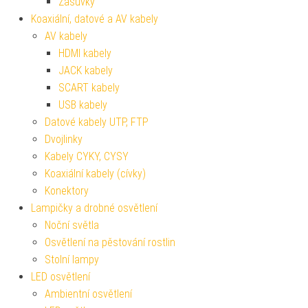
Zásuvky
Koaxiální, datové a AV kabely
AV kabely
HDMI kabely
JACK kabely
SCART kabely
USB kabely
Datové kabely UTP, FTP
Dvojlinky
Kabely CYKY, CYSY
Koaxiální kabely (cívky)
Konektory
Lampičky a drobné osvětlení
Noční světla
Osvětlení na pěstování rostlin
Stolní lampy
LED osvětlení
Ambientní osvětlení