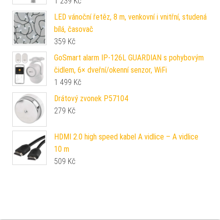
1 239
Kč
LED vánoční řetěz, 8 m, venkovní i vnitřní, studená
bílá, časovač
359
Kč
GoSmart alarm IP‑126L GUARDIAN s pohybovým
čidlem, 6× dveřní/okenní senzor, WiFi
1 499
Kč
Drátový zvonek P57104
279
Kč
HDMI 2.0 high speed kabel A vidlice – A vidlice
10 m
509
Kč