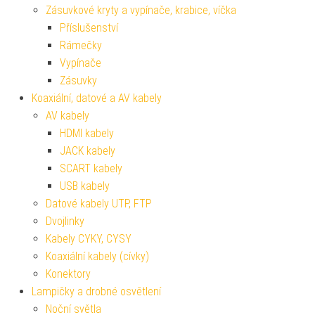
Zásuvkové kryty a vypínače, krabice, víčka
Příslušenství
Rámečky
Vypínače
Zásuvky
Koaxiální, datové a AV kabely
AV kabely
HDMI kabely
JACK kabely
SCART kabely
USB kabely
Datové kabely UTP, FTP
Dvojlinky
Kabely CYKY, CYSY
Koaxiální kabely (cívky)
Konektory
Lampičky a drobné osvětlení
Noční světla