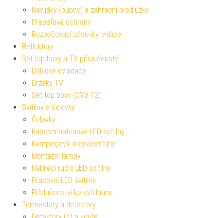
Navijáky (bubny) a zahradní prodlužky
Přepěťové ochrany
Rozbočovací zásuvky, vidlice
Reflektory
Set top boxy a TV příslušenství
Dálkové ovladače
Držáky TV
Set top boxy (DVB-T2)
Svítilny a čelovky
Čelovky
Kapesní bateriové LED svítilny
Kempingové a cyklosvítilny
Montážní lampy
Nabíjecí ruční LED svítilny
Pracovní LED svítilny
Příslušenství ke svítilnám
Termostaty a detektory
Detektory CO a kouře