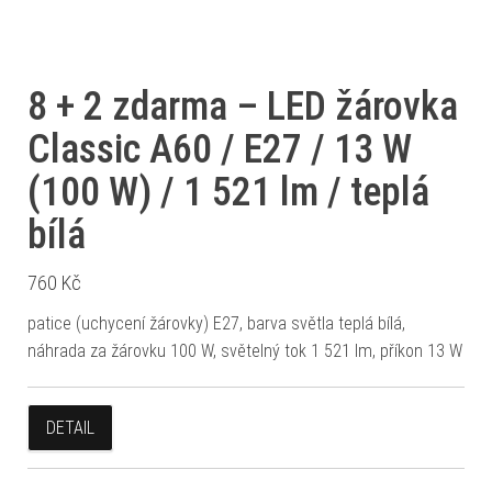
8 + 2 zdarma – LED žárovka
Classic A60 / E27 / 13 W
(100 W) / 1 521 lm / teplá
bílá
760
Kč
patice (uchycení žárovky) E27, barva světla teplá bílá,
náhrada za žárovku 100 W, světelný tok 1 521 lm, příkon 13 W
DETAIL