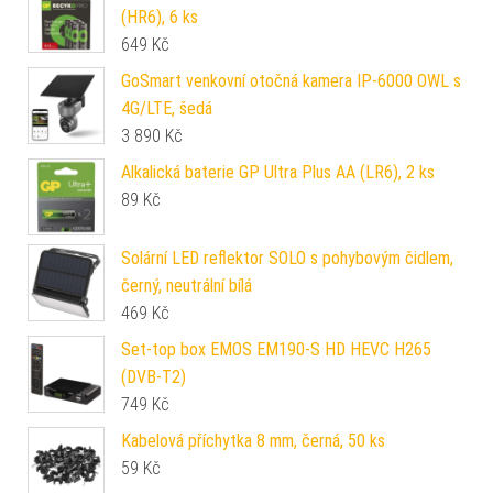
(HR6), 6 ks
649
Kč
GoSmart venkovní otočná kamera IP-6000 OWL s
4G/LTE, šedá
3 890
Kč
Alkalická baterie GP Ultra Plus AA (LR6), 2 ks
89
Kč
Solární LED reflektor SOLO s pohybovým čidlem,
černý, neutrální bílá
469
Kč
Set-top box EMOS EM190-S HD HEVC H265
(DVB-T2)
749
Kč
Kabelová příchytka 8 mm, černá, 50 ks
59
Kč