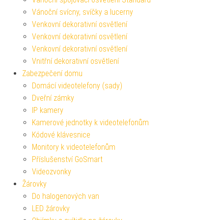
Vánoční svícny, svíčky a lucerny
Venkovní dekorativní osvětlení
Venkovní dekorativní osvětlení
Venkovní dekorativní osvětlení
Vnitřní dekorativní osvětlení
Zabezpečení domu
Domácí videotelefony (sady)
Dveřní zámky
IP kamery
Kamerové jednotky k videotelefonům
Kódové klávesnice
Monitory k videotelefonům
Příslušenství GoSmart
Videozvonky
Žárovky
Do halogenových van
LED žárovky