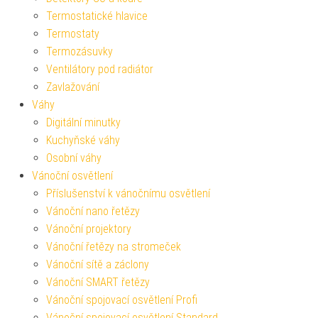
Termostatické hlavice
Termostaty
Termozásuvky
Ventilátory pod radiátor
Zavlažování
Váhy
Digitální minutky
Kuchyňské váhy
Osobní váhy
Vánoční osvětlení
Příslušenství k vánočnímu osvětlení
Vánoční nano řetězy
Vánoční projektory
Vánoční řetězy na stromeček
Vánoční sítě a záclony
Vánoční SMART řetězy
Vánoční spojovací osvětlení Profi
Vánoční spojovací osvětlení Standard