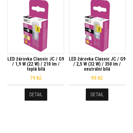
LED žárovka Classic JC / G9
LED žárovka Classic JC / G9
/ 1,9 W (22 W) / 210 lm /
/ 2,5 W (32 W) / 350 lm /
teplá bílá
neutrální bílá
79
Kč
99
Kč
DETAIL
DETAIL