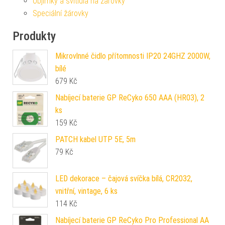
Objímky a svítidla na žárovky
Speciální žárovky
Produkty
Mikrovlnné čidlo přítomnosti IP20 24GHZ 2000W,
bílé
679
Kč
Nabíjecí baterie GP ReCyko 650 AAA (HR03), 2
ks
159
Kč
PATCH kabel UTP 5E, 5m
79
Kč
LED dekorace – čajová svíčka bílá, CR2032,
vnitřní, vintage, 6 ks
114
Kč
Nabíjecí baterie GP ReCyko Pro Professional AA