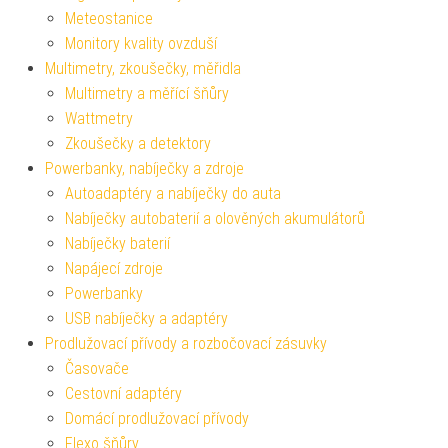
Meteostanice
Monitory kvality ovzduší
Multimetry, zkoušečky, měřidla
Multimetry a měřící šňůry
Wattmetry
Zkoušečky a detektory
Powerbanky, nabíječky a zdroje
Autoadaptéry a nabíječky do auta
Nabíječky autobaterií a olověných akumulátorů
Nabíječky baterií
Napájecí zdroje
Powerbanky
USB nabíječky a adaptéry
Prodlužovací přívody a rozbočovací zásuvky
Časovače
Cestovní adaptéry
Domácí prodlužovací přívody
Flexo šňůry