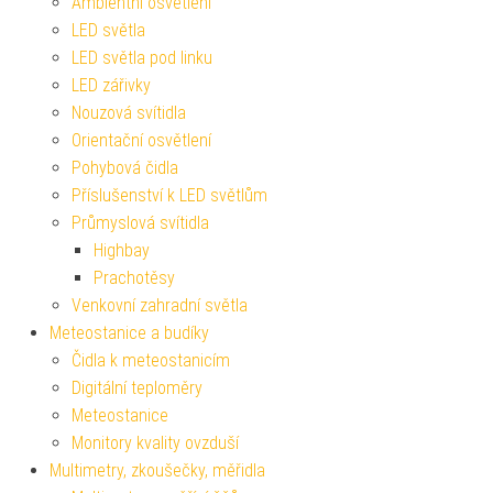
Ambientní osvětlení
LED světla
LED světla pod linku
LED zářivky
Nouzová svítidla
Orientační osvětlení
Pohybová čidla
Příslušenství k LED světlům
Průmyslová svítidla
Highbay
Prachotěsy
Venkovní zahradní světla
Meteostanice a budíky
Čidla k meteostanicím
Digitální teploměry
Meteostanice
Monitory kvality ovzduší
Multimetry, zkoušečky, měřidla