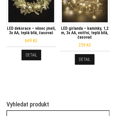
LED dekorace – věnec jmelí,
LED girlanda – kamínky, 1,2
3x AA, teplá bílá, časovač
m, 3x AA, vnitřní, teplá bílá,
časovač
669
Kč
259
Kč
DETAIL
DETAIL
Vyhledat produkt
Vyhledávání