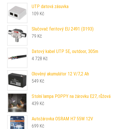
UTP datová zásuvka
109
Kč
Slučovač feritový EU 2491 (D193)
79
Kč
Datový kabel UTP 5E, outdoor, 305m
4 728
Kč
Olověný akumulátor 12 V/7,2 Ah
549
Kč
Stolní lampa POPPY na žárovku E27, růžová
439
Kč
Autožárovka OSRAM H7 55W 12V
699
Kč