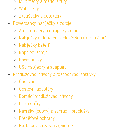
Multimetry a měřící šňůry
Wattmetry
Zkoušečky a detektory
Powerbanky, nabíječky a zdroje
Autoadaptéry a nabíječky do auta
Nabíječky autobaterií a olověných akumulátorů
Nabíječky baterií
Napájecí zdroje
Powerbanky
USB nabíječky a adaptéry
Prodlužovací přívody a rozbočovací zásuvky
Časovače
Cestovní adaptéry
Domácí prodlužovací přívody
Flexo šňůry
Navijáky (bubny) a zahradní prodlužky
Přepěťové ochrany
Rozbočovací zásuvky, vidlice