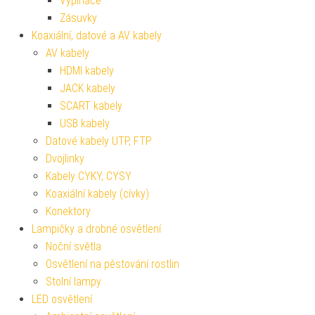
Vypínače
Zásuvky
Koaxiální, datové a AV kabely
AV kabely
HDMI kabely
JACK kabely
SCART kabely
USB kabely
Datové kabely UTP, FTP
Dvojlinky
Kabely CYKY, CYSY
Koaxiální kabely (cívky)
Konektory
Lampičky a drobné osvětlení
Noční světla
Osvětlení na pěstování rostlin
Stolní lampy
LED osvětlení