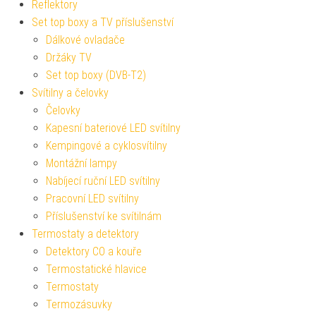
Reflektory
Set top boxy a TV příslušenství
Dálkové ovladače
Držáky TV
Set top boxy (DVB-T2)
Svítilny a čelovky
Čelovky
Kapesní bateriové LED svítilny
Kempingové a cyklosvítilny
Montážní lampy
Nabíjecí ruční LED svítilny
Pracovní LED svítilny
Příslušenství ke svítilnám
Termostaty a detektory
Detektory CO a kouře
Termostatické hlavice
Termostaty
Termozásuvky