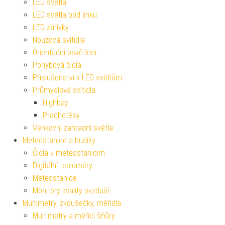
LED světla
LED světla pod linku
LED zářivky
Nouzová svítidla
Orientační osvětlení
Pohybová čidla
Příslušenství k LED světlům
Průmyslová svítidla
Highbay
Prachotěsy
Venkovní zahradní světla
Meteostanice a budíky
Čidla k meteostanicím
Digitální teploměry
Meteostanice
Monitory kvality ovzduší
Multimetry, zkoušečky, měřidla
Multimetry a měřící šňůry