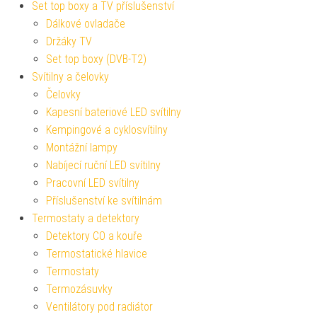
Set top boxy a TV příslušenství
Dálkové ovladače
Držáky TV
Set top boxy (DVB-T2)
Svítilny a čelovky
Čelovky
Kapesní bateriové LED svítilny
Kempingové a cyklosvítilny
Montážní lampy
Nabíjecí ruční LED svítilny
Pracovní LED svítilny
Příslušenství ke svítilnám
Termostaty a detektory
Detektory CO a kouře
Termostatické hlavice
Termostaty
Termozásuvky
Ventilátory pod radiátor