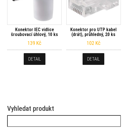
Konektor IEC vidlice
Konektor pro UTP kabel
šroubovací úhlový, 10 ks
(drát), průhledný, 20 ks
139
Kč
102
Kč
DETAIL
DETAIL
Vyhledat produkt
Vyhledávání