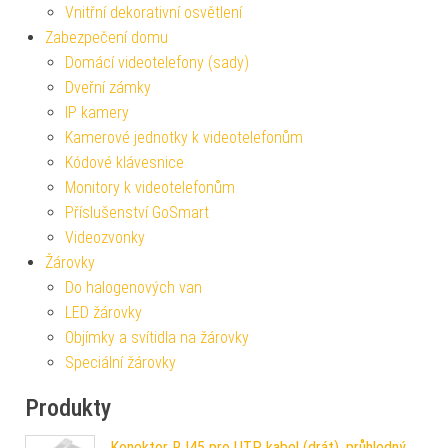
Vnitřní dekorativní osvětlení
Zabezpečení domu
Domácí videotelefony (sady)
Dveřní zámky
IP kamery
Kamerové jednotky k videotelefonům
Kódové klávesnice
Monitory k videotelefonům
Příslušenství GoSmart
Videozvonky
Žárovky
Do halogenových van
LED žárovky
Objímky a svítidla na žárovky
Speciální žárovky
Produkty
Konektor RJ45 pro UTP kabel (drát), průhledný,