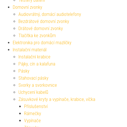
Testery baterií
Domovní zvonky
Audiovrátný, domácí audiotelefony
Bezdrátové domovní zvonky
Drátové domovní zvonky
Tlačítka ke zvonkům
Elektronika pro domácí mazlíčky
Instalační materiál
Instalační krabice
Pájky, cín a kalafuna
Pásky
Stahovací pásky
Svorky a svorkovnice
Uchycení kabelů
Zásuvkové kryty a vypínače, krabice, víčka
Příslušenství
Rámečky
Vypínače