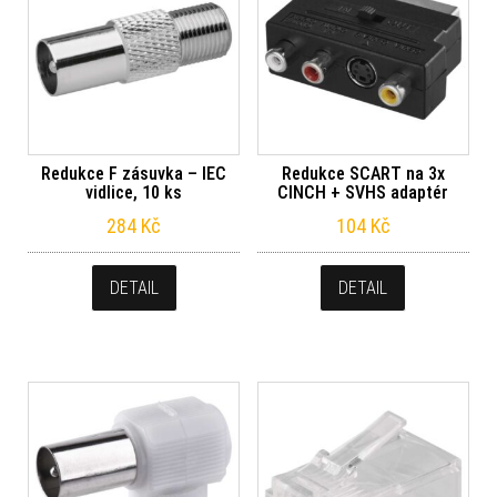
Redukce F zásuvka – IEC
Redukce SCART na 3x
vidlice, 10 ks
CINCH + SVHS adaptér
284
Kč
104
Kč
DETAIL
DETAIL