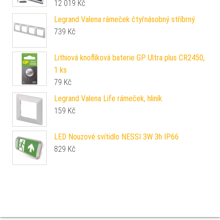
12 019
Kč
Legrand Valena rámeček čtyřnásobný stříbrný
739
Kč
Lithiová knoflíková baterie GP Ultra plus CR2450,
1 ks
79
Kč
Legrand Valena Life rámeček, hliník
159
Kč
LED Nouzové svítidlo NESSI 3W 3h IP66
829
Kč