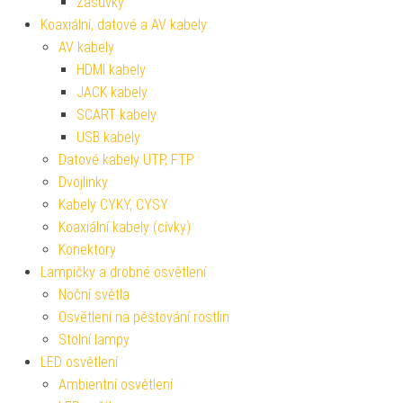
Zásuvky
Koaxiální, datové a AV kabely
AV kabely
HDMI kabely
JACK kabely
SCART kabely
USB kabely
Datové kabely UTP, FTP
Dvojlinky
Kabely CYKY, CYSY
Koaxiální kabely (cívky)
Konektory
Lampičky a drobné osvětlení
Noční světla
Osvětlení na pěstování rostlin
Stolní lampy
LED osvětlení
Ambientní osvětlení