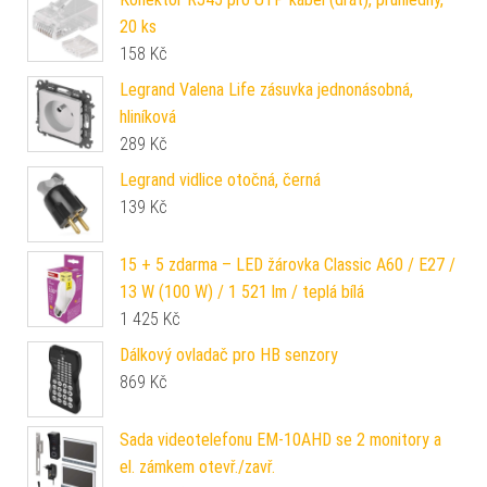
20 ks
158
Kč
Legrand Valena Life zásuvka jednonásobná,
hliníková
289
Kč
Legrand vidlice otočná, černá
139
Kč
15 + 5 zdarma – LED žárovka Classic A60 / E27 /
13 W (100 W) / 1 521 lm / teplá bílá
1 425
Kč
Dálkový ovladač pro HB senzory
869
Kč
Sada videotelefonu EM-10AHD se 2 monitory a
el. zámkem otevř./zavř.