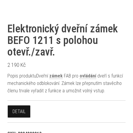
Elektronický dveřní zámek
BEFO 1211 s polohou
otevř./zavř.
2 190
Kč
Popis produktuDveřní
zámek
FAB pro
ovládání
dveří s funkcí
mechanického odblokování. Zámek lze přepnutím stavěcího
členu trvale vyřadit z funkce a umožnit volný vstup.
DETAIL