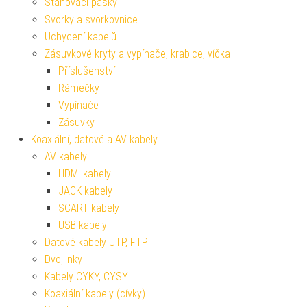
Stahovací pásky
Svorky a svorkovnice
Uchycení kabelů
Zásuvkové kryty a vypínače, krabice, víčka
Příslušenství
Rámečky
Vypínače
Zásuvky
Koaxiální, datové a AV kabely
AV kabely
HDMI kabely
JACK kabely
SCART kabely
USB kabely
Datové kabely UTP, FTP
Dvojlinky
Kabely CYKY, CYSY
Koaxiální kabely (cívky)