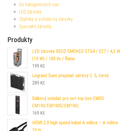
Do halogenových van
LED žárovky
Objímky a svítidla na žárovky
Speciální žárovky
Produkty
LED žárovka DECO SMOKED ST64 / E27 / 4,5 W
(19 W) / 180 lm / flame
199
Kč
Legrand Suno přepínač sériový č. 5, černý
289
Kč
Dálkový ovladač pro set-top box EMOS
EM190/EM190S/EM190L
169
Kč
HDMI 2.0 high speed kabel A vidlice – A vidlice
10 m