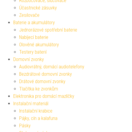
Rozbočovače, slučovače
Účastnické zásuvky
Zesilovače
Baterie a akumulátory
Jednorázové spotřební baterie
Nabíjecí baterie
Olověné akumulátory
Testery baterií
Domovní zvonky
Audiovrátný, domácí audiotelefony
Bezdrátové domovní zvonky
Drátové domovní zvonky
Tlačítka ke zvonkům
Elektronika pro domácí mazlíčky
Instalační materiál
Instalační krabice
Pájky, cín a kalafuna
Pásky