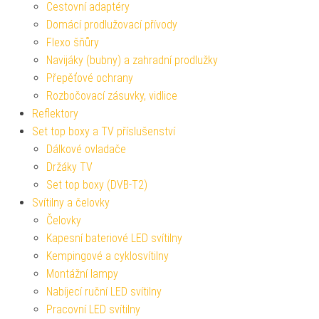
Cestovní adaptéry
Domácí prodlužovací přívody
Flexo šňůry
Navijáky (bubny) a zahradní prodlužky
Přepěťové ochrany
Rozbočovací zásuvky, vidlice
Reflektory
Set top boxy a TV příslušenství
Dálkové ovladače
Držáky TV
Set top boxy (DVB-T2)
Svítilny a čelovky
Čelovky
Kapesní bateriové LED svítilny
Kempingové a cyklosvítilny
Montážní lampy
Nabíjecí ruční LED svítilny
Pracovní LED svítilny