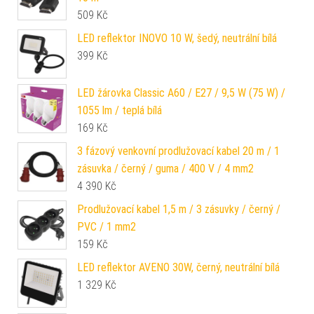
509
Kč
LED reflektor INOVO 10 W, šedý, neutrální bílá
399
Kč
LED žárovka Classic A60 / E27 / 9,5 W (75 W) /
1055 lm / teplá bílá
169
Kč
3 fázový venkovní prodlužovací kabel 20 m / 1
zásuvka / černý / guma / 400 V / 4 mm2
4 390
Kč
Prodlužovací kabel 1,5 m / 3 zásuvky / černý /
PVC / 1 mm2
159
Kč
LED reflektor AVENO 30W, černý, neutrální bílá
1 329
Kč