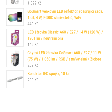
1 099
Kč
GoSmart venkovní LED reflektor, rozšiřující sada,
1 díl, 4 W, RGBIC stmívatelné, WiFi
449
Kč
LED žárovka Classic A60 / E27 / 14 W (120 W) /
1901 lm / neutrální bílá
149
Kč
Chytrá LED žárovka GoSmart A60 / E27 / 11 W
(75 W) / 1 050 lm / RGB / stmívatelná / Zigbee
269
Kč
Konektor IEC spojka, 10 ks
209
Kč