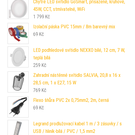
Chytré LED svítidlo GoSmart, přisazené, kruhové,
45W, CCT, stmívatelné, WiFi
1 799
Kč
Izolační páska PVC 15mm / 8m barevný mix
69
Kč
LED podhledové svítidlo NEXXO bílé, 12 cm, 7 W,
teplá bílá
259
Kč
Zahradní nástěnné svítidlo SALVIA, 20,8 x 16 x
28,5 cm, 1 x E27, 15 W
769
Kč
Flexo šňůra PVC 2x 0,75mm2, 2m, černá
69
Kč
Legrand prodlužovací kabel 1 m / 3 zásuvky / s
USB / hliník-bílá / PVC / 1,5 mm2