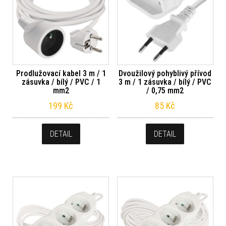
Prodlužovací kabel 3 m / 1
Dvoužilový pohyblivý přívod
zásuvka / bílý / PVC / 1
3 m / 1 zásuvka / bílý / PVC
mm2
/ 0,75 mm2
199
Kč
85
Kč
DETAIL
DETAIL