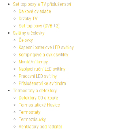
Set top boxy a TV příslušenství
Dálkové ovladače
Držáky TV
Set top boxy (DVB-T2)
Svítilny a čelovky
Čelovky
Kapesní bateriové LED svítilny
Kempingové a cyklosvítilny
Montážní lampy
Nabíjecí ruční LED svítilny
Pracovní LED svítilny
Příslušenství ke svítilnám
Termostaty a detektory
Detektory CO a kouře
Termostatické hlavice
Termostaty
Termozásuvky
Ventilátory pod radiátor