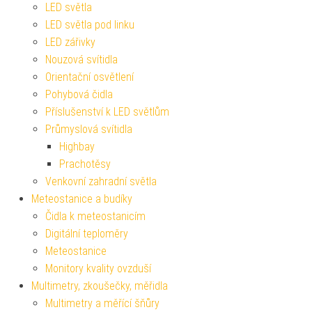
LED světla
LED světla pod linku
LED zářivky
Nouzová svítidla
Orientační osvětlení
Pohybová čidla
Příslušenství k LED světlům
Průmyslová svítidla
Highbay
Prachotěsy
Venkovní zahradní světla
Meteostanice a budíky
Čidla k meteostanicím
Digitální teploměry
Meteostanice
Monitory kvality ovzduší
Multimetry, zkoušečky, měřidla
Multimetry a měřící šňůry