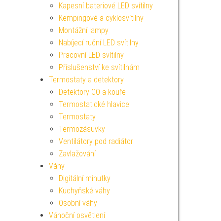
Kapesní bateriové LED svítilny
Kempingové a cyklosvítilny
Montážní lampy
Nabíjecí ruční LED svítilny
Pracovní LED svítilny
Příslušenství ke svítilnám
Termostaty a detektory
Detektory CO a kouře
Termostatické hlavice
Termostaty
Termozásuvky
Ventilátory pod radiátor
Zavlažování
Váhy
Digitální minutky
Kuchyňské váhy
Osobní váhy
Vánoční osvětlení