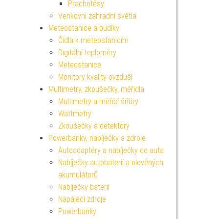
Prachotěsy
Venkovní zahradní světla
Meteostanice a budíky
Čidla k meteostanicím
Digitální teploměry
Meteostanice
Monitory kvality ovzduší
Multimetry, zkoušečky, měřidla
Multimetry a měřící šňůry
Wattmetry
Zkoušečky a detektory
Powerbanky, nabíječky a zdroje
Autoadaptéry a nabíječky do auta
Nabíječky autobaterií a olověných
akumulátorů
Nabíječky baterií
Napájecí zdroje
Powerbanky