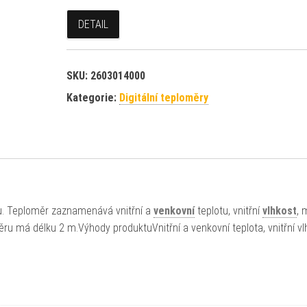
DETAIL
SKU:
2603014000
Kategorie:
Digitální teploměry
. Teploměr zaznamenává vnitřní a
venkovní
teplotu, vnitřní
vlhkost
, 
u má délku 2 m.Výhody produktuVnitřní a venkovní teplota, vnitřní vl