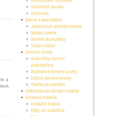
Rozbočovače, slučovače
Účastnické zásuvky
Zesilovače
Baterie a akumulátory
Jednorázové spotřební baterie
Nabíjecí baterie
Olověné akumulátory
Testery baterií
Domovní zvonky
Audiovrátný, domácí
audiotelefony
Bezdrátové domovní zvonky
Drátové domovní zvonky
min. a
Tlačítka ke zvonkům
hkost,
Elektronika pro domácí mazlíčky
Instalační materiál
Instalační krabice
Pájky, cín a kalafuna