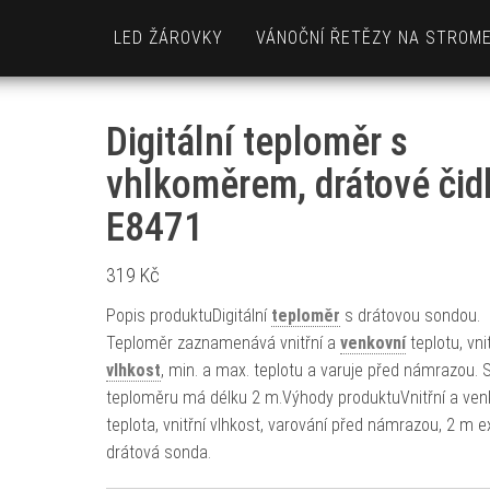
LED ŽÁROVKY
VÁNOČNÍ ŘETĚZY NA STROM
Digitální teploměr s
vhlkoměrem, drátové čid
E8471
319
Kč
Popis produktuDigitální
teploměr
s drátovou sondou.
Teploměr zaznamenává vnitřní a
venkovní
teplotu, vni
vlhkost
, min. a max. teplotu a varuje před námrazou.
teploměru má délku 2 m.Výhody produktuVnitřní a ven
teplota, vnitřní vlhkost, varování před námrazou, 2 m e
drátová sonda.