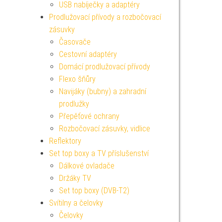
USB nabíječky a adaptéry
Prodlužovací přívody a rozbočovací
zásuvky
Časovače
Cestovní adaptéry
Domácí prodlužovací přívody
Flexo šňůry
Navijáky (bubny) a zahradní
prodlužky
Přepěťové ochrany
Rozbočovací zásuvky, vidlice
Reflektory
Set top boxy a TV příslušenství
Dálkové ovladače
Držáky TV
Set top boxy (DVB-T2)
Svítilny a čelovky
Čelovky