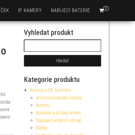
0
EČEK
IP KAMERY
NABÍJECÍ BATERIE
Vyhledat produkt
Vyhledávání
lo
Kategorie produktu
Antény a VF technika
třní
Anténní koaxiální kabely
 Sonda
Antény
kovní
Konzole a držáky antén
xterní
Napájecí anténní zdroje
Rádia