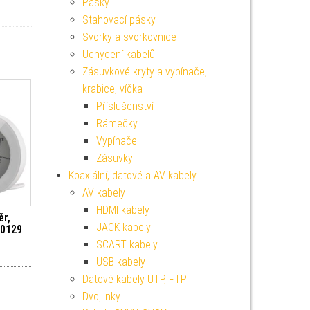
Pásky
Stahovací pásky
Svorky a svorkovnice
Uchycení kabelů
Zásuvkové kryty a vypínače,
krabice, víčka
Příslušenství
Rámečky
Vypínače
Zásuvky
Koaxiální, datové a AV kabely
AV kabely
HDMI kabely
ěr,
JACK kabely
E0129
SCART kabely
USB kabely
Datové kabely UTP, FTP
Dvojlinky