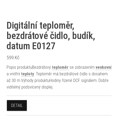
Digitální teploměr,
bezdrátové čidlo, budík,
datum E0127
599
Kč
Popis produktuBezdrátový
teploměr
se zobrazením
venkovní
a vnitřní
teploty
. Teploměr má bezdrátové čidlo s dosahem
až 30 m.Výhody produktuHodiny řízené DCF signálem. Dobře
viditelný podsvícený displej.
DETAIL