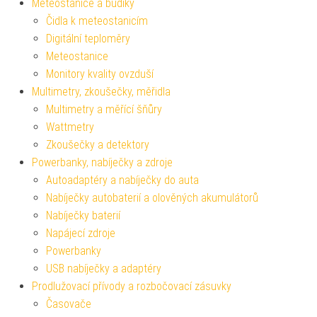
Meteostanice a budíky
Čidla k meteostanicím
Digitální teploměry
Meteostanice
Monitory kvality ovzduší
Multimetry, zkoušečky, měřidla
Multimetry a měřící šňůry
Wattmetry
Zkoušečky a detektory
Powerbanky, nabíječky a zdroje
Autoadaptéry a nabíječky do auta
Nabíječky autobaterií a olověných akumulátorů
Nabíječky baterií
Napájecí zdroje
Powerbanky
USB nabíječky a adaptéry
Prodlužovací přívody a rozbočovací zásuvky
Časovače