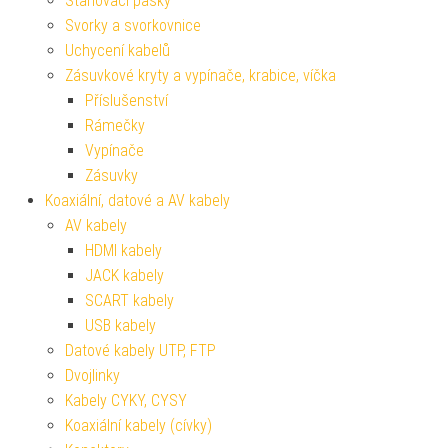
Stahovací pásky
Svorky a svorkovnice
Uchycení kabelů
Zásuvkové kryty a vypínače, krabice, víčka
Příslušenství
Rámečky
Vypínače
Zásuvky
Koaxiální, datové a AV kabely
AV kabely
HDMI kabely
JACK kabely
SCART kabely
USB kabely
Datové kabely UTP, FTP
Dvojlinky
Kabely CYKY, CYSY
Koaxiální kabely (cívky)