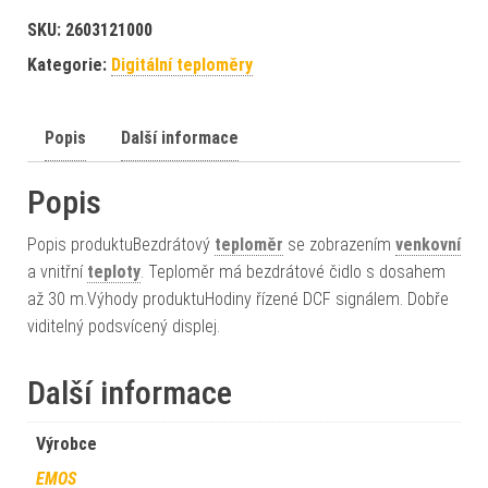
SKU:
2603121000
Kategorie:
Digitální teploměry
Popis
Další informace
Popis
Popis produktuBezdrátový
teploměr
se zobrazením
venkovní
a vnitřní
teploty
. Teploměr má bezdrátové čidlo s dosahem
až 30 m.Výhody produktuHodiny řízené DCF signálem. Dobře
viditelný podsvícený displej.
Další informace
Výrobce
EMOS