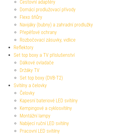
Cestovní adaptéry
Domácí prodlužovací přívody
Flexo šňůry
Navijáky (bubny) a zahradní prodlužky
Přepěťové ochrany
Rozbočovací zásuvky, vidlice
Reflektory
Set top boxy a TV příslušenství
Dálkové ovladače
Držáky TV
Set top boxy (DVB-T2)
Svítilny a čelovky
Čelovky
Kapesní bateriové LED svítilny
Kempingové a cyklosvítilny
Montážní lampy
Nabíjecí ruční LED svítilny
Pracovní LED svítilny