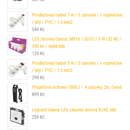
Prodlužovací kabel 7 m / 5 zásuvek / s vypínačem
/ bílý / PVC / 1,5 mm2
549
Kč
LED žárovka Classic MR16 / GU10 / 3 W (32 W) /
345 lm / teplá bílá
129
Kč
Prodlužovací kabel 3 m / 3 zásuvky / s vypínačem
/ bílý / PVC / 1,5 mm2
299
Kč
Přepěťová ochrana 1800J – 4 zásuvky, 2m, černá
899
Kč
Legrand Valena Life zásuvka datová RJ45, bílá
259
Kč