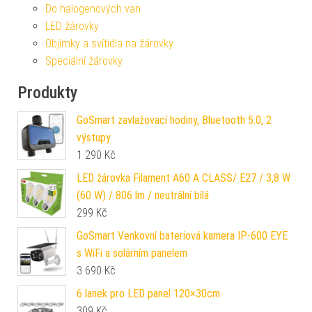
Do halogenových van
LED žárovky
Objímky a svítidla na žárovky
Speciální žárovky
Produkty
GoSmart zavlažovací hodiny, Bluetooth 5.0, 2
výstupy
1 290
Kč
LED žárovka Filament A60 A CLASS/ E27 / 3,8 W
(60 W) / 806 lm / neutrální bílá
299
Kč
GoSmart Venkovní bateriová kamera IP-600 EYE
s WiFi a solárním panelem
3 690
Kč
6 lanek pro LED panel 120×30cm
309
Kč