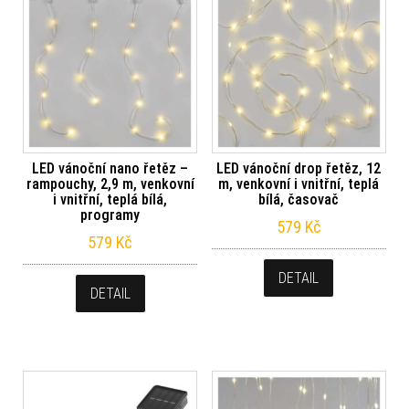
LED vánoční nano řetěz –
LED vánoční drop řetěz, 12
rampouchy, 2,9 m, venkovní
m, venkovní i vnitřní, teplá
i vnitřní, teplá bílá,
bílá, časovač
programy
579
Kč
579
Kč
DETAIL
DETAIL