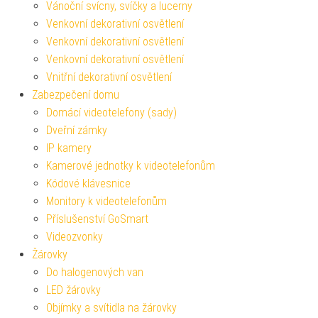
Vánoční svícny, svíčky a lucerny
Venkovní dekorativní osvětlení
Venkovní dekorativní osvětlení
Venkovní dekorativní osvětlení
Vnitřní dekorativní osvětlení
Zabezpečení domu
Domácí videotelefony (sady)
Dveřní zámky
IP kamery
Kamerové jednotky k videotelefonům
Kódové klávesnice
Monitory k videotelefonům
Příslušenství GoSmart
Videozvonky
Žárovky
Do halogenových van
LED žárovky
Objímky a svítidla na žárovky