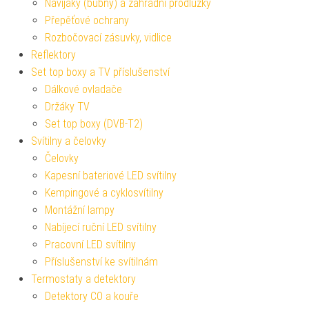
Navijáky (bubny) a zahradní prodlužky
Přepěťové ochrany
Rozbočovací zásuvky, vidlice
Reflektory
Set top boxy a TV příslušenství
Dálkové ovladače
Držáky TV
Set top boxy (DVB-T2)
Svítilny a čelovky
Čelovky
Kapesní bateriové LED svítilny
Kempingové a cyklosvítilny
Montážní lampy
Nabíjecí ruční LED svítilny
Pracovní LED svítilny
Příslušenství ke svítilnám
Termostaty a detektory
Detektory CO a kouře