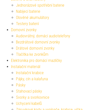
Jednorázové spotřební baterie
Nabíjecí baterie
Olověné akumulátory
Testery baterií
Domovní zvonky
Audiovrátný, domácí audiotelefony
Bezdrátové domovní zvonky
Drátové domovní zvonky
Tlačítka ke zvonkům
Elektronika pro domácí mazlíčky
Instalační materiál
Instalační krabice
Pájky, cín a kalafuna
Pásky
Stahovací pásky
Svorky a svorkovnice
Uchycení kabelů
Zásuvkové kryty a vypínače, krabice, víčka