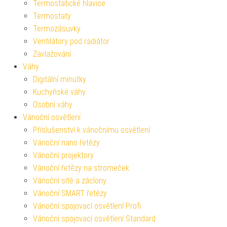
Termostatické hlavice
Termostaty
Termozásuvky
Ventilátory pod radiátor
Zavlažování
Váhy
Digitální minutky
Kuchyňské váhy
Osobní váhy
Vánoční osvětlení
Příslušenství k vánočnímu osvětlení
Vánoční nano řetězy
Vánoční projektory
Vánoční řetězy na stromeček
Vánoční sítě a záclony
Vánoční SMART řetězy
Vánoční spojovací osvětlení Profi
Vánoční spojovací osvětlení Standard