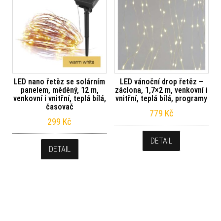
LED nano řetěz se solárním
LED vánoční drop řetěz –
panelem, měděný, 12 m,
záclona, 1,7×2 m, venkovní i
venkovní i vnitřní, teplá bílá,
vnitřní, teplá bílá, programy
časovač
779
Kč
299
Kč
DETAIL
DETAIL