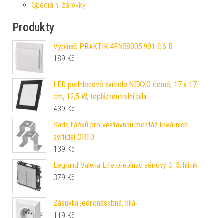
Speciální žárovky
Produkty
Vypínač PRAKTIK 4FN58005.901 č.6 B
189
Kč
LED podhledové svítidlo NEXXO černé, 17 x 17
cm, 12,5 W, teplá/neutrální bílá
439
Kč
Sada háčků pro vestavnou montáž lineárních
svítidel ORTO
139
Kč
Legrand Valena Life přepínač sériový č. 5, hliník
379
Kč
Zásuvka jednonásobná, bílá
119
Kč