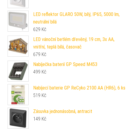
LED reflektor GLARO 50W, bílý, IP65, 5000 lm,
neutrální bílá
629
Kč
LED vánoční betlém dřevěný, 19 cm, 3x AA,
vnitřní, teplá bílá, časovač
679
Kč
Nabíječka baterií GP Speed M453
499
Kč
Nabíjecí baterie GP ReCyko 2100 AA (HR6), 6 ks
519
Kč
Zásuvka jednonásobná, antracit
149
Kč