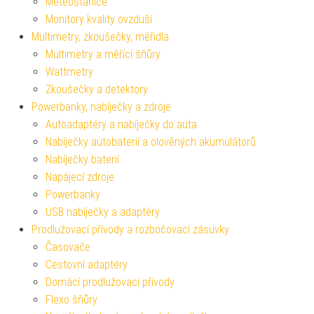
Meteostanice
Monitory kvality ovzduší
Multimetry, zkoušečky, měřidla
Multimetry a měřící šňůry
Wattmetry
Zkoušečky a detektory
Powerbanky, nabíječky a zdroje
Autoadaptéry a nabíječky do auta
Nabíječky autobaterií a olověných akumulátorů
Nabíječky baterií
Napájecí zdroje
Powerbanky
USB nabíječky a adaptéry
Prodlužovací přívody a rozbočovací zásuvky
Časovače
Cestovní adaptéry
Domácí prodlužovací přívody
Flexo šňůry