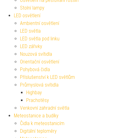
Osvětlení na pěstování rostlin
Stolní lampy
LED osvětlení
Ambientní osvětlení
LED světla
LED světla pod linku
LED zářivky
Nouzová svítidla
Orientační osvětlení
Pohybová čidla
Příslušenství k LED světlům
Průmyslová svítidla
Highbay
Prachotěsy
Venkovní zahradní světla
Meteostanice a budíky
Čidla k meteostanicím
Digitální teploměry