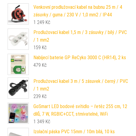
Venkovní prodlužovací kabel na bubnu 25 m / 4
zásuvky / guma / 230 V / 1,0 mm2 / IP44
1 249
Kč
Prodlužovací kabel 1,5 m / 3 zásuvky / bílý / PVC
/ 1 mm2
159
Kč
Nabíjecí baterie GP ReCyko 3000 C (HR14), 2 ks
479
Kč
Prodlužovací kabel 3 m / 5 zásuvek / černý / PVC
/ 1 mm2
239
Kč
GoSmart LED bodové svítidlo – řetěz 255 cm, 12
dílů, 7 W, RGBIC+CCT, stmívatelné, WiFi
1 349
Kč
Izolační páska PVC 15mm / 10m bílá, 10 ks