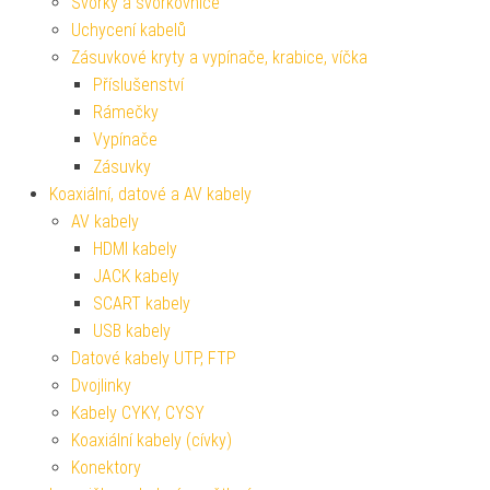
Svorky a svorkovnice
Uchycení kabelů
Zásuvkové kryty a vypínače, krabice, víčka
Příslušenství
Rámečky
Vypínače
Zásuvky
Koaxiální, datové a AV kabely
AV kabely
HDMI kabely
JACK kabely
SCART kabely
USB kabely
Datové kabely UTP, FTP
Dvojlinky
Kabely CYKY, CYSY
Koaxiální kabely (cívky)
Konektory