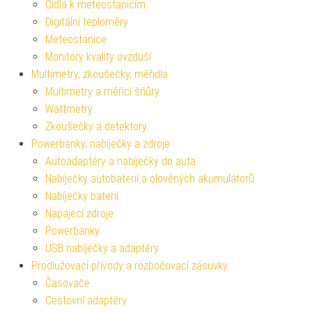
Čidla k meteostanicím
Digitální teploměry
Meteostanice
Monitory kvality ovzduší
Multimetry, zkoušečky, měřidla
Multimetry a měřící šňůry
Wattmetry
Zkoušečky a detektory
Powerbanky, nabíječky a zdroje
Autoadaptéry a nabíječky do auta
Nabíječky autobaterií a olověných akumulátorů
Nabíječky baterií
Napájecí zdroje
Powerbanky
USB nabíječky a adaptéry
Prodlužovací přívody a rozbočovací zásuvky
Časovače
Cestovní adaptéry