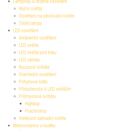
Lampičky a drobné osvětlení
Noční světla
Osvětlení na pěstování rostlin
Stolní lampy
LED osvětlení
Ambientní osvětlení
LED světla
LED světla pod linku
LED zářivky
Nouzová svítidla
Orientační osvětlení
Pohybová čidla
Příslušenství k LED světlům
Průmyslová svítidla
Highbay
Prachotěsy
Venkovní zahradní světla
Meteostanice a budíky