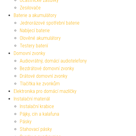
Účastnické zásuvky
Zesilovače
Baterie a akumulátory
Jednorázové spotřební baterie
Nabíjecí baterie
Olověné akumulátory
Testery baterií
Domovní zvonky
Audiovrátný, domácí audiotelefony
Bezdrátové domovní zvonky
Drátové domovní zvonky
Tlačítka ke zvonkům
Elektronika pro domácí mazlíčky
Instalační materiál
Instalační krabice
Pájky, cín a kalafuna
Pásky
Stahovací pásky