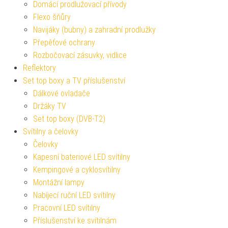
Domácí prodlužovací přívody
Flexo šňůry
Navijáky (bubny) a zahradní prodlužky
Přepěťové ochrany
Rozbočovací zásuvky, vidlice
Reflektory
Set top boxy a TV příslušenství
Dálkové ovladače
Držáky TV
Set top boxy (DVB-T2)
Svítilny a čelovky
Čelovky
Kapesní bateriové LED svítilny
Kempingové a cyklosvítilny
Montážní lampy
Nabíjecí ruční LED svítilny
Pracovní LED svítilny
Příslušenství ke svítilnám