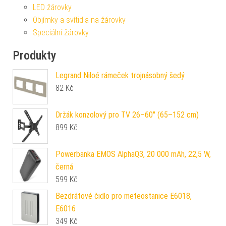
LED žárovky
Objímky a svítidla na žárovky
Speciální žárovky
Produkty
Legrand Niloé rámeček trojnásobný šedý
82
Kč
Držák konzolový pro TV 26–60" (65–152 cm)
899
Kč
Powerbanka EMOS AlphaQ3, 20 000 mAh, 22,5 W,
černá
599
Kč
Bezdrátové čidlo pro meteostanice E6018,
E6016
349
Kč