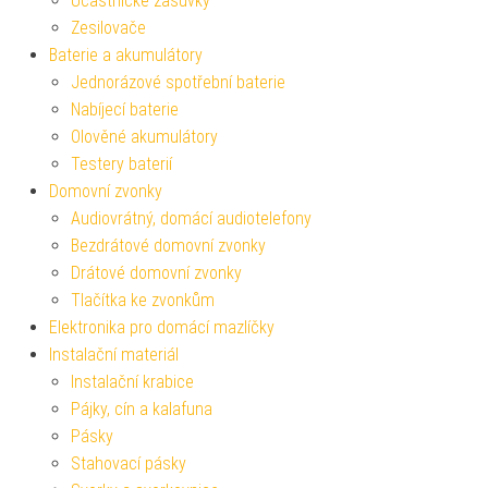
Účastnické zásuvky
Zesilovače
Baterie a akumulátory
Jednorázové spotřební baterie
Nabíjecí baterie
Olověné akumulátory
Testery baterií
Domovní zvonky
Audiovrátný, domácí audiotelefony
Bezdrátové domovní zvonky
Drátové domovní zvonky
Tlačítka ke zvonkům
Elektronika pro domácí mazlíčky
Instalační materiál
Instalační krabice
Pájky, cín a kalafuna
Pásky
Stahovací pásky