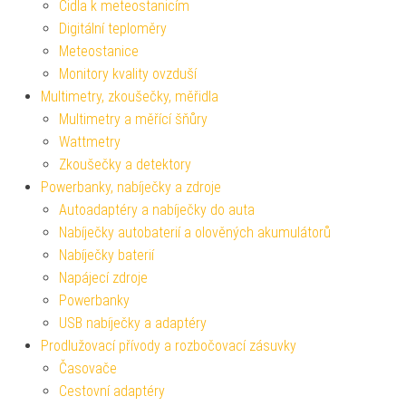
Čidla k meteostanicím
Digitální teploměry
Meteostanice
Monitory kvality ovzduší
Multimetry, zkoušečky, měřidla
Multimetry a měřící šňůry
Wattmetry
Zkoušečky a detektory
Powerbanky, nabíječky a zdroje
Autoadaptéry a nabíječky do auta
Nabíječky autobaterií a olověných akumulátorů
Nabíječky baterií
Napájecí zdroje
Powerbanky
USB nabíječky a adaptéry
Prodlužovací přívody a rozbočovací zásuvky
Časovače
Cestovní adaptéry