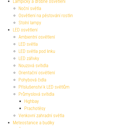
Lampičky a drobné osvětlení
Noční světla
Osvětlení na pěstování rostlin
Stolní lampy
LED osvětlení
Ambientní osvětlení
LED světla
LED světla pod linku
LED zářivky
Nouzová svítidla
Orientační osvětlení
Pohybová čidla
Příslušenství k LED světlům
Průmyslová svítidla
Highbay
Prachotěsy
Venkovní zahradní světla
Meteostanice a budíky