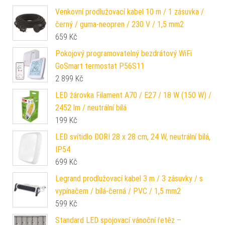
Venkovní prodlužovací kabel 10 m / 1 zásuvka /
černý / guma-neopren / 230 V / 1,5 mm2
659
Kč
Pokojový programovatelný bezdrátový WiFi
GoSmart termostat P56S11
2 899
Kč
LED žárovka Filament A70 / E27 / 18 W (150 W) /
2452 lm / neutrální bílá
199
Kč
LED svítidlo DORI 28 x 28 cm, 24 W, neutrální bílá,
IP54
699
Kč
Legrand prodlužovací kabel 3 m / 3 zásuvky / s
vypínačem / bílá-černá / PVC / 1,5 mm2
599
Kč
Standard LED spojovací vánoční řetěz –