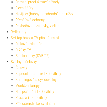
Domácí prodlužovací přívody
Flexo šňůry
Navijáky (bubny) a zahradní prodlužky
Přepěťové ochrany
Rozbočovací zásuvky, vidlice
Reflektory
Set top boxy a TV příslušenství
Dálkové ovladače
Držáky TV
Set top boxy (DVB-T2)
Svítilny a čelovky
Čelovky
Kapesní bateriové LED svítilny
Kempingové a cyklosvítilny
Montážní lampy
Nabíjecí ruční LED svítilny
Pracovní LED svítilny
Příslušenství ke svítilnám