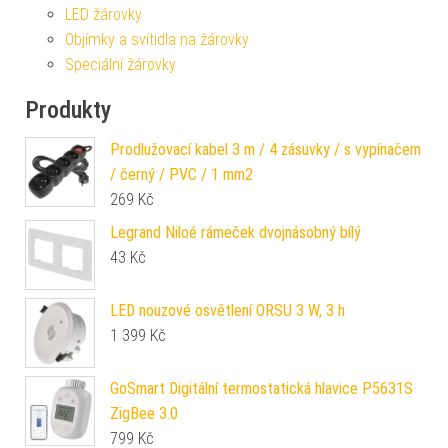
LED žárovky
Objímky a svítidla na žárovky
Speciální žárovky
Produkty
Prodlužovací kabel 3 m / 4 zásuvky / s vypínačem
/ černý / PVC / 1 mm2
269
Kč
Legrand Niloé rámeček dvojnásobný bílý
43
Kč
LED nouzové osvětlení ORSU 3 W, 3 h
1 399
Kč
GoSmart Digitální termostatická hlavice P5631S
ZigBee 3.0
799
Kč