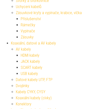
Svorky a svorkovnice
Uchycení kabelů
Zásuvkové kryty a vypínače, krabice, víčka
Příslušenství
Rámečky
Vypínače
Zásuvky
Koaxiální, datové a AV kabely
AV kabely
HDMI kabely
JACK kabely
SCART kabely
USB kabely
Datové kabely UTP, FTP
Dvojlinky
Kabely CYKY, CYSY
Koaxiální kabely (cívky)
Konektory