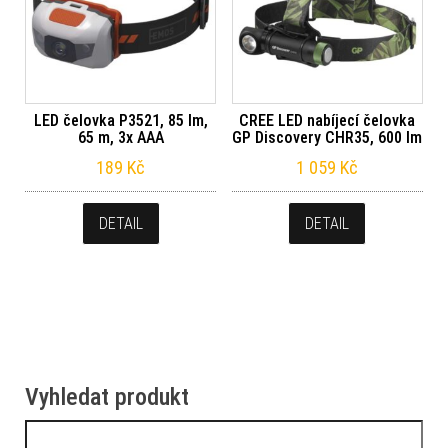
LED čelovka P3521, 85 lm,
CREE LED nabíjecí čelovka
65 m, 3x AAA
GP Discovery CHR35, 600 lm
189
Kč
1 059
Kč
DETAIL
DETAIL
Vyhledat produkt
Vyhledávání