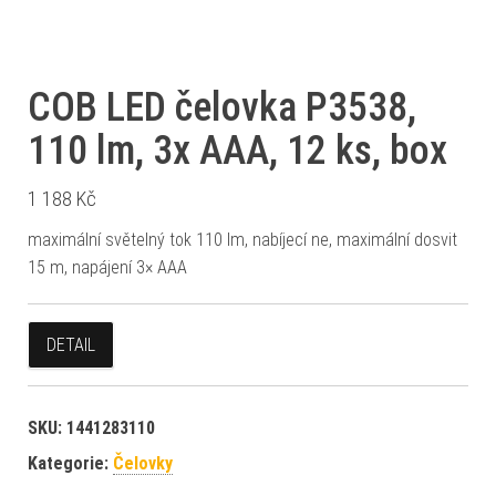
COB LED čelovka P3538,
110 lm, 3x AAA, 12 ks, box
1 188
Kč
maximální světelný tok 110 lm, nabíjecí ne, maximální dosvit
15 m, napájení 3× AAA
DETAIL
SKU:
1441283110
Kategorie:
Čelovky