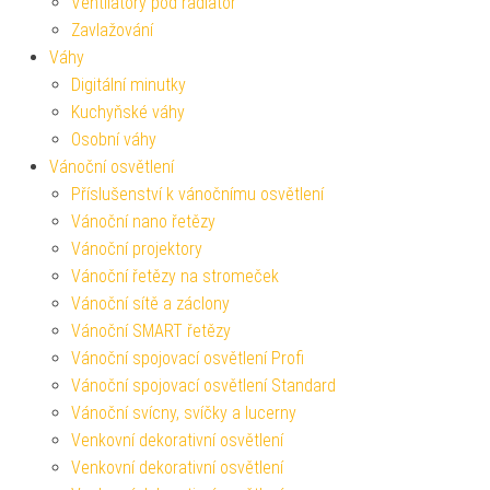
Ventilátory pod radiátor
Zavlažování
Váhy
Digitální minutky
Kuchyňské váhy
Osobní váhy
Vánoční osvětlení
Příslušenství k vánočnímu osvětlení
Vánoční nano řetězy
Vánoční projektory
Vánoční řetězy na stromeček
Vánoční sítě a záclony
Vánoční SMART řetězy
Vánoční spojovací osvětlení Profi
Vánoční spojovací osvětlení Standard
Vánoční svícny, svíčky a lucerny
Venkovní dekorativní osvětlení
Venkovní dekorativní osvětlení