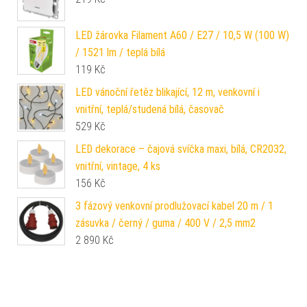
LED žárovka Filament A60 / E27 / 10,5 W (100 W)
/ 1521 lm / teplá bílá
119
Kč
LED vánoční řetěz blikající, 12 m, venkovní i
vnitřní, teplá/studená bílá, časovač
529
Kč
LED dekorace – čajová svíčka maxi, bílá, CR2032,
vnitřní, vintage, 4 ks
156
Kč
3 fázový venkovní prodlužovací kabel 20 m / 1
zásuvka / černý / guma / 400 V / 2,5 mm2
2 890
Kč