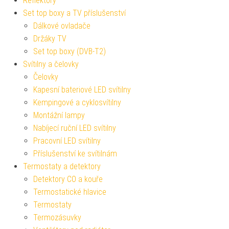
Reflektory
Set top boxy a TV příslušenství
Dálkové ovladače
Držáky TV
Set top boxy (DVB-T2)
Svítilny a čelovky
Čelovky
Kapesní bateriové LED svítilny
Kempingové a cyklosvítilny
Montážní lampy
Nabíjecí ruční LED svítilny
Pracovní LED svítilny
Příslušenství ke svítilnám
Termostaty a detektory
Detektory CO a kouře
Termostatické hlavice
Termostaty
Termozásuvky