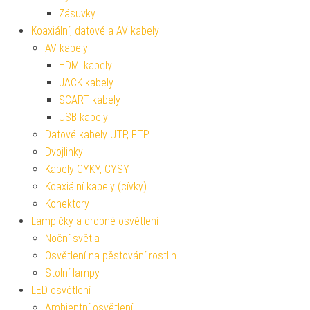
Zásuvky
Koaxiální, datové a AV kabely
AV kabely
HDMI kabely
JACK kabely
SCART kabely
USB kabely
Datové kabely UTP, FTP
Dvojlinky
Kabely CYKY, CYSY
Koaxiální kabely (cívky)
Konektory
Lampičky a drobné osvětlení
Noční světla
Osvětlení na pěstování rostlin
Stolní lampy
LED osvětlení
Ambientní osvětlení