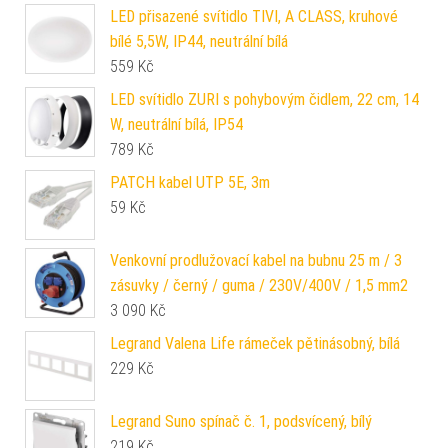
LED přisazené svítidlo TIVI, A CLASS, kruhové
bílé 5,5W, IP44, neutrální bílá
559
Kč
LED svítidlo ZURI s pohybovým čidlem, 22 cm, 14
W, neutrální bílá, IP54
789
Kč
PATCH kabel UTP 5E, 3m
59
Kč
Venkovní prodlužovací kabel na bubnu 25 m / 3
zásuvky / černý / guma / 230V/400V / 1,5 mm2
3 090
Kč
Legrand Valena Life rámeček pětinásobný, bílá
229
Kč
Legrand Suno spínač č. 1, podsvícený, bílý
219
Kč