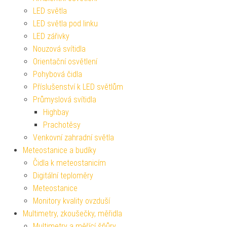
LED světla
LED světla pod linku
LED zářivky
Nouzová svítidla
Orientační osvětlení
Pohybová čidla
Příslušenství k LED světlům
Průmyslová svítidla
Highbay
Prachotěsy
Venkovní zahradní světla
Meteostanice a budíky
Čidla k meteostanicím
Digitální teploměry
Meteostanice
Monitory kvality ovzduší
Multimetry, zkoušečky, měřidla
Multimetry a měřící šňůry