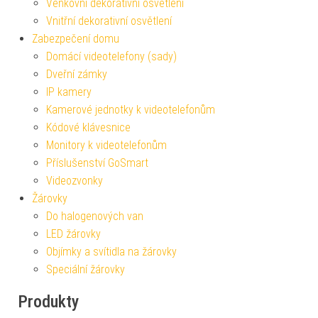
Venkovní dekorativní osvětlení
Vnitřní dekorativní osvětlení
Zabezpečení domu
Domácí videotelefony (sady)
Dveřní zámky
IP kamery
Kamerové jednotky k videotelefonům
Kódové klávesnice
Monitory k videotelefonům
Příslušenství GoSmart
Videozvonky
Žárovky
Do halogenových van
LED žárovky
Objímky a svítidla na žárovky
Speciální žárovky
Produkty