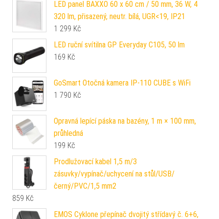
LED panel BAXXO 60 x 60 cm / 50 mm, 36 W, 4
320 lm, přisazený, neutr. bílá, UGR<19, IP21
1 299
Kč
LED ruční svítilna GP Everyday C105, 50 lm
169
Kč
GoSmart Otočná kamera IP-110 CUBE s WiFi
1 790
Kč
Opravná lepící páska na bazény, 1 m × 100 mm,
průhledná
199
Kč
Prodlužovací kabel 1,5 m/3
zásuvky/vypínač/uchycení na stůl/USB/
černý/PVC/1,5 mm2
859
Kč
EMOS Cyklone přepínač dvojitý střídavý č. 6+6,