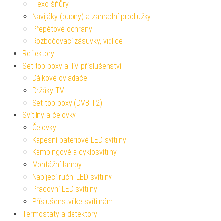
Flexo šňůry
Navijáky (bubny) a zahradní prodlužky
Přepěťové ochrany
Rozbočovací zásuvky, vidlice
Reflektory
Set top boxy a TV příslušenství
Dálkové ovladače
Držáky TV
Set top boxy (DVB-T2)
Svítilny a čelovky
Čelovky
Kapesní bateriové LED svítilny
Kempingové a cyklosvítilny
Montážní lampy
Nabíjecí ruční LED svítilny
Pracovní LED svítilny
Příslušenství ke svítilnám
Termostaty a detektory