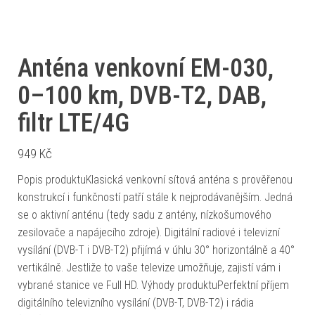
Anténa venkovní EM-030,
0–100 km, DVB-T2, DAB,
filtr LTE/4G
949
Kč
Popis produktuKlasická venkovní sítová anténa s prověřenou
konstrukcí i funkčností patří stále k nejprodávanějším. Jedná
se o aktivní anténu (tedy sadu z antény, nízkošumového
zesilovače a napájecího zdroje). Digitální radiové i televizní
vysílání (DVB-T i DVB-T2) přijímá v úhlu 30° horizontálně a 40°
vertikálně. Jestliže to vaše televize umožňuje, zajistí vám i
vybrané stanice ve Full HD. Výhody produktuPerfektní příjem
digitálního televizního vysílání (DVB-T, DVB-T2) i rádia