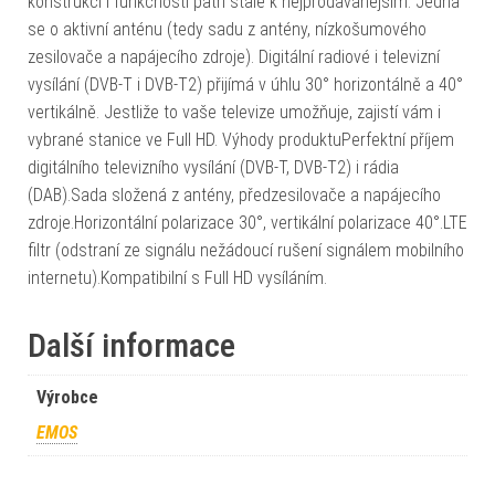
konstrukcí i funkčností patří stále k nejprodávanějším. Jedná
se o aktivní anténu (tedy sadu z antény, nízkošumového
zesilovače a napájecího zdroje). Digitální radiové i televizní
vysílání (DVB-T i DVB-T2) přijímá v úhlu 30° horizontálně a 40°
vertikálně. Jestliže to vaše televize umožňuje, zajistí vám i
vybrané stanice ve Full HD. Výhody produktuPerfektní příjem
digitálního televizního vysílání (DVB-T, DVB-T2) i rádia
(DAB).Sada složená z antény, předzesilovače a napájecího
zdroje.Horizontální polarizace 30°, vertikální polarizace 40°.LTE
filtr (odstraní ze signálu nežádoucí rušení signálem mobilního
internetu).Kompatibilní s Full HD vysíláním.
Další informace
Výrobce
EMOS