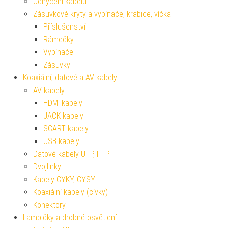
Uchycení kabelů
Zásuvkové kryty a vypínače, krabice, víčka
Příslušenství
Rámečky
Vypínače
Zásuvky
Koaxiální, datové a AV kabely
AV kabely
HDMI kabely
JACK kabely
SCART kabely
USB kabely
Datové kabely UTP, FTP
Dvojlinky
Kabely CYKY, CYSY
Koaxiální kabely (cívky)
Konektory
Lampičky a drobné osvětlení