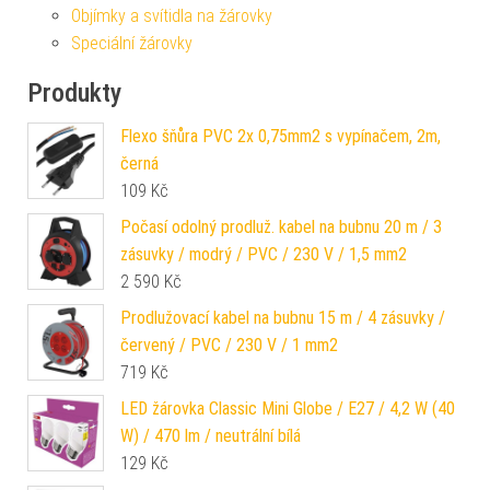
Objímky a svítidla na žárovky
Speciální žárovky
Produkty
Flexo šňůra PVC 2x 0,75mm2 s vypínačem, 2m,
černá
109
Kč
Počasí odolný prodluž. kabel na bubnu 20 m / 3
zásuvky / modrý / PVC / 230 V / 1,5 mm2
2 590
Kč
Prodlužovací kabel na bubnu 15 m / 4 zásuvky /
červený / PVC / 230 V / 1 mm2
719
Kč
LED žárovka Classic Mini Globe / E27 / 4,2 W (40
W) / 470 lm / neutrální bílá
129
Kč