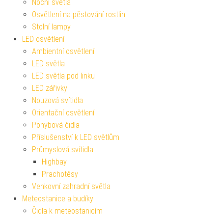
Noční světla
Osvětlení na pěstování rostlin
Stolní lampy
LED osvětlení
Ambientní osvětlení
LED světla
LED světla pod linku
LED zářivky
Nouzová svítidla
Orientační osvětlení
Pohybová čidla
Příslušenství k LED světlům
Průmyslová svítidla
Highbay
Prachotěsy
Venkovní zahradní světla
Meteostanice a budíky
Čidla k meteostanicím