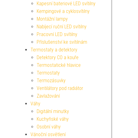
Kapesní bateriové LED svítilny
Kempingové a cyklosvítilny
Montážní lampy
Nabíjecí ruční LED svítilny
Pracovní LED svítilny
Příslušenství ke svítilnám
Termostaty a detektory
Detektory CO a kouře
Termostatické hlavice
Termostaty
Termozásuvky
Ventilátory pod radiátor
Zavlažování
Váhy
Digitální minutky
Kuchyňské váhy
Osobní váhy
Vánoční osvětlení