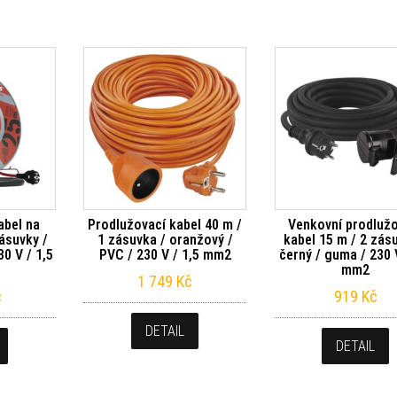
abel na
Prodlužovací kabel 40 m /
Venkovní prodluž
ásuvky /
1 zásuvka / oranžový /
kabel 15 m / 2 zás
30 V / 1,5
PVC / 230 V / 1,5 mm2
černý / guma / 230 V
mm2
1 749
Kč
č
919
Kč
DETAIL
DETAIL