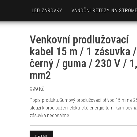
LED ŽÁROVKY
VÁNOČNÍ ŘETĚZY NA STROM
Venkovní prodlužovací
kabel 15 m / 1 zásuvka /
černý / guma / 230 V / 1
mm2
999
Kč
Popis produktuGumový prodlužovací přívod 15 m na 2
slouží k prodloužení elektrické energie tam, kam pevn
zásuvka nedosáhne.
DETAIL