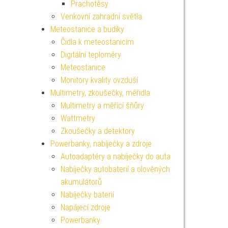
Prachotěsy
Venkovní zahradní světla
Meteostanice a budíky
Čidla k meteostanicím
Digitální teploměry
Meteostanice
Monitory kvality ovzduší
Multimetry, zkoušečky, měřidla
Multimetry a měřící šňůry
Wattmetry
Zkoušečky a detektory
Powerbanky, nabíječky a zdroje
Autoadaptéry a nabíječky do auta
Nabíječky autobaterií a olověných
akumulátorů
Nabíječky baterií
Napájecí zdroje
Powerbanky