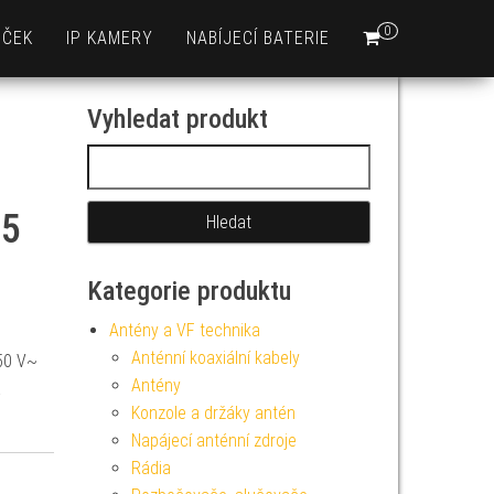
0
EČEK
IP KAMERY
NABÍJECÍ BATERIE
Vyhledat produkt
Vyhledávání
,5
Kategorie produktu
Antény a VF technika
Anténní koaxiální kabely
50 V~
Antény
á
Konzole a držáky antén
Napájecí anténní zdroje
Rádia