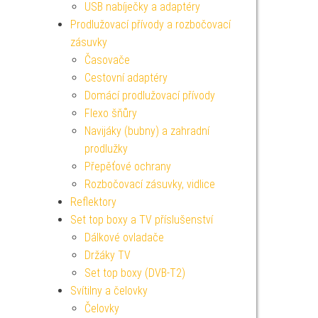
USB nabíječky a adaptéry
Prodlužovací přívody a rozbočovací
zásuvky
Časovače
Cestovní adaptéry
Domácí prodlužovací přívody
Flexo šňůry
Navijáky (bubny) a zahradní
prodlužky
Přepěťové ochrany
Rozbočovací zásuvky, vidlice
Reflektory
Set top boxy a TV příslušenství
Dálkové ovladače
Držáky TV
Set top boxy (DVB-T2)
Svítilny a čelovky
Čelovky