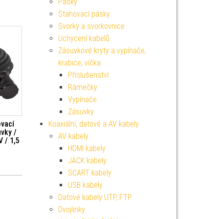
Pásky
Stahovací pásky
Svorky a svorkovnice
Uchycení kabelů
Zásuvkové kryty a vypínače,
krabice, víčka
Příslušenství
Rámečky
Vypínače
Zásuvky
ovací
Koaxiální, datové a AV kabely
uvky /
AV kabely
 / 1,5
HDMI kabely
JACK kabely
SCART kabely
USB kabely
Datové kabely UTP, FTP
Dvojlinky