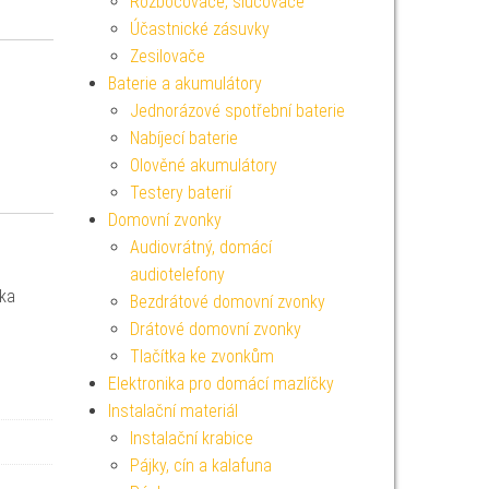
Rozbočovače, slučovače
Účastnické zásuvky
Zesilovače
Baterie a akumulátory
Jednorázové spotřební baterie
Nabíjecí baterie
Olověné akumulátory
Testery baterií
Domovní zvonky
Audiovrátný, domácí
audiotelefony
vka
Bezdrátové domovní zvonky
Drátové domovní zvonky
Tlačítka ke zvonkům
Elektronika pro domácí mazlíčky
Instalační materiál
Instalační krabice
Pájky, cín a kalafuna