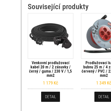
Související produkty
Venkovní prodlužovací
Prodlužovací k
kabel 20 m / 2 zásuvky /
bubnu 25 m / 4 z
černý / guma / 230 V / 1,5
červený / PVC / 2
mm2
mm2
1 179
Kč
1 349
K
DETAIL
DETAIL