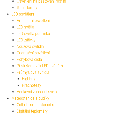
Osvětlení na pěstování rostlin
Stolní lampy
LED osvětlení
Ambientní osvětlení
LED světla
LED světla pod linku
LED zářivky
Nouzová svítidla
Orientační osvětlení
Pohybová čidla
Příslušenství k LED světlům
Průmyslová svítidla
Highbay
Prachotěsy
Venkovní zahradní světla
Meteostanice a budíky
Čidla k meteostanicím
Digitální teploměry