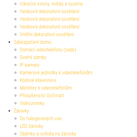
Vánoční svícny, svíčky a lucerny
Venkovní dekorativní osvětlení
Venkovní dekorativní osvětlení
Venkovní dekorativní osvětlení
Vnitřní dekorativní osvětlení
Zabezpečení domu
Domácí videotelefony (sady)
Dveřní zámky
IP kamery
Kamerové jednotky k videotelefonům
Kódové klávesnice
Monitory k videotelefonům
Příslušenství GoSmart
Videozvonky
Žárovky
Do halogenových van
LED žárovky
Objímky a svítidla na žárovky