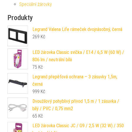
Speciální žárovky
Produkty
Legrand Valena Life rámeček dvojnásobný, černá
269
Kč
LED žárovka Classic svíčka / E14 / 6,5 W (60 W) /
806 lm / neutrální bílá
75
Kč
Legrand přepěťová ochrana – 3 zásuvky 1,5m,
černá
999
Kč
Dvoužilový pohyblivý přívod 1,5 m / 1 zásuvka /
bílý / PVC / 0,75 mm2
65
Kč
LED žárovka Classic JC / G9 / 2,5 W (32 W) / 350