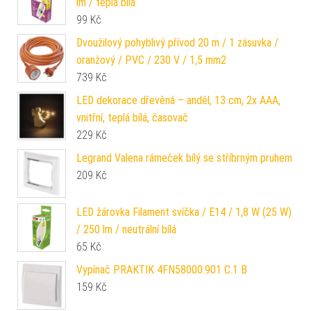
lm / teplá bílá
99
Kč
Dvoužilový pohyblivý přívod 20 m / 1 zásuvka /
oranžový / PVC / 230 V / 1,5 mm2
739
Kč
LED dekorace dřevěná – anděl, 13 cm, 2x AAA,
vnitřní, teplá bílá, časovač
229
Kč
Legrand Valena rámeček bílý se stříbrným pruhem
209
Kč
LED žárovka Filament svíčka / E14 / 1,8 W (25 W)
/ 250 lm / neutrální bílá
65
Kč
Vypínač PRAKTIK 4FN58000.901 C.1 B
159
Kč