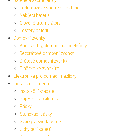
Baterie a akumulátory
Jednorázové spotřební baterie
Nabíjecí baterie
Olověné akumulátory
Testery baterií
Domovní zvonky
Audiovrátný, domácí audiotelefony
Bezdrátové domovní zvonky
Drátové domovní zvonky
Tlačítka ke zvonkům
Elektronika pro domácí mazlíčky
Instalační materiál
Instalační krabice
Pájky, cín a kalafuna
Pásky
Stahovací pásky
Svorky a svorkovnice
Uchycení kabelů