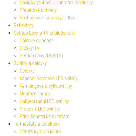
Navijáky (bubny) a zahradní prodlužky
Přepěťové ochrany
Rozbočovací zásuvky, vidlice
Reflektory
Set top boxy a TV příslušenství
Dálkové ovladače
Držáky TV
Set top boxy (DVB-T2)
Svítilny a čelovky
Čelovky
Kapesní bateriové LED svítilny
Kempingové a cyklosvítilny
Montážní lampy
Nabíjecí ruční LED svítilny
Pracovní LED svítilny
Příslušenství ke svítilnám
Termostaty a detektory
Detektory CO a kouře