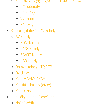
Zásuvkové kryty a vypínače, krabice, víčka
Příslušenství
Rámečky
Vypínače
Zásuvky
Koaxiální, datové a AV kabely
AV kabely
HDMI kabely
JACK kabely
SCART kabely
USB kabely
Datové kabely UTP, FTP
Dvojlinky
Kabely CYKY, CYSY
Koaxiální kabely (cívky)
Konektory
Lampičky a drobné osvětlení
Noční světla