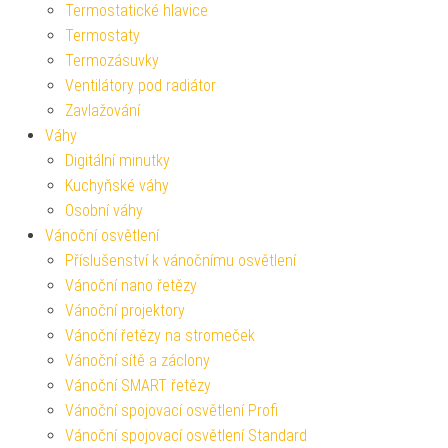
Termostatické hlavice
Termostaty
Termozásuvky
Ventilátory pod radiátor
Zavlažování
Váhy
Digitální minutky
Kuchyňské váhy
Osobní váhy
Vánoční osvětlení
Příslušenství k vánočnímu osvětlení
Vánoční nano řetězy
Vánoční projektory
Vánoční řetězy na stromeček
Vánoční sítě a záclony
Vánoční SMART řetězy
Vánoční spojovací osvětlení Profi
Vánoční spojovací osvětlení Standard