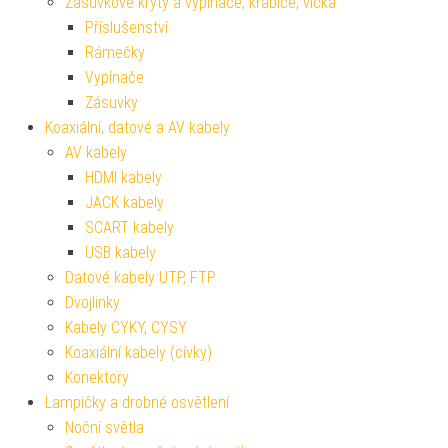
Zásuvkové kryty a vypínače, krabice, víčka
Příslušenství
Rámečky
Vypínače
Zásuvky
Koaxiální, datové a AV kabely
AV kabely
HDMI kabely
JACK kabely
SCART kabely
USB kabely
Datové kabely UTP, FTP
Dvojlinky
Kabely CYKY, CYSY
Koaxiální kabely (cívky)
Konektory
Lampičky a drobné osvětlení
Noční světla