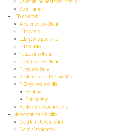
Osvětlení na pěstování rostlin
Stolní lampy
LED osvětlení
Ambientní osvětlení
LED světla
LED světla pod linku
LED zářivky
Nouzová svítidla
Orientační osvětlení
Pohybová čidla
Příslušenství k LED světlům
Průmyslová svítidla
Highbay
Prachotěsy
Venkovní zahradní světla
Meteostanice a budíky
Čidla k meteostanicím
Digitální teploměry