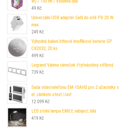
W) / 150 lm / studená bílá
49
Kč
Univerzální USB adaptér GaN do sítě PD 20 W
max.
249
Kč
Výhodné balení lithiové knoflíkové baterie GP
CR2032, 20 ks
499
Kč
Legrand Valena rámeček čtyřnásobný stříbrný
739
Kč
Sada videotelefonu EM-10AHD pro 2 účastníky s
el. zámkem otevř./zavř.
12 099
Kč
LED stolní lampa EMILY, nabíjecí, bílá
419
Kč