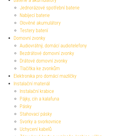
Baterie a akumulátory
Jednorázové spotřební baterie
Nabíjecí baterie
Olověné akumulátory
Testery baterií
Domovní zvonky
Audiovrátný, domácí audiotelefony
Bezdrátové domovní zvonky
Drátové domovní zvonky
Tlačítka ke zvonkům
Elektronika pro domácí mazlíčky
Instalační materiál
Instalační krabice
Pájky, cín a kalafuna
Pásky
Stahovací pásky
Svorky a svorkovnice
Uchycení kabelů