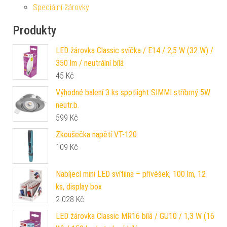
Speciální žárovky
Produkty
LED žárovka Classic svíčka / E14 / 2,5 W (32 W) /
350 lm / neutrální bílá
45
Kč
Výhodné balení 3 ks spotlight SIMMI stříbrný 5W
neutr.b.
599
Kč
Zkoušečka napětí VT-120
109
Kč
Nabíjecí mini LED svítilna – přívěšek, 100 lm, 12
ks, display box
2 028
Kč
LED žárovka Classic MR16 bílá / GU10 / 1,3 W (16