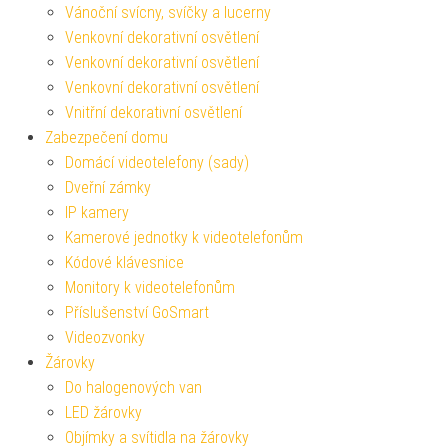
Vánoční svícny, svíčky a lucerny
Venkovní dekorativní osvětlení
Venkovní dekorativní osvětlení
Venkovní dekorativní osvětlení
Vnitřní dekorativní osvětlení
Zabezpečení domu
Domácí videotelefony (sady)
Dveřní zámky
IP kamery
Kamerové jednotky k videotelefonům
Kódové klávesnice
Monitory k videotelefonům
Příslušenství GoSmart
Videozvonky
Žárovky
Do halogenových van
LED žárovky
Objímky a svítidla na žárovky