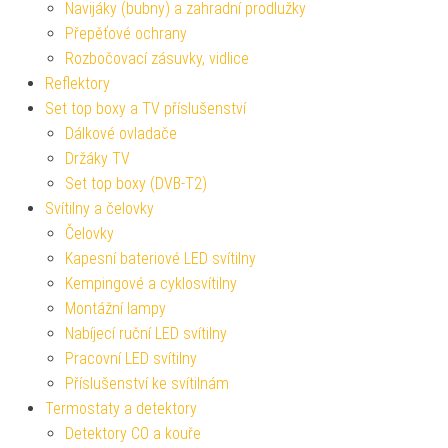
Navijáky (bubny) a zahradní prodlužky
Přepěťové ochrany
Rozbočovací zásuvky, vidlice
Reflektory
Set top boxy a TV příslušenství
Dálkové ovladače
Držáky TV
Set top boxy (DVB-T2)
Svítilny a čelovky
Čelovky
Kapesní bateriové LED svítilny
Kempingové a cyklosvítilny
Montážní lampy
Nabíjecí ruční LED svítilny
Pracovní LED svítilny
Příslušenství ke svítilnám
Termostaty a detektory
Detektory CO a kouře