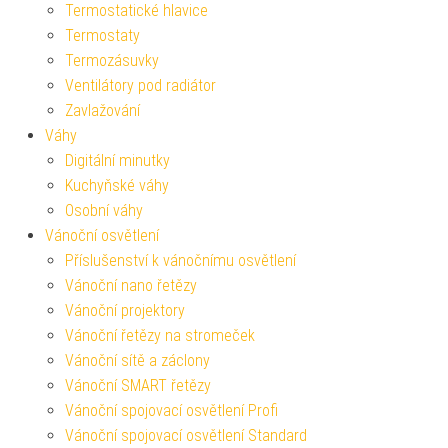
Termostatické hlavice
Termostaty
Termozásuvky
Ventilátory pod radiátor
Zavlažování
Váhy
Digitální minutky
Kuchyňské váhy
Osobní váhy
Vánoční osvětlení
Příslušenství k vánočnímu osvětlení
Vánoční nano řetězy
Vánoční projektory
Vánoční řetězy na stromeček
Vánoční sítě a záclony
Vánoční SMART řetězy
Vánoční spojovací osvětlení Profi
Vánoční spojovací osvětlení Standard