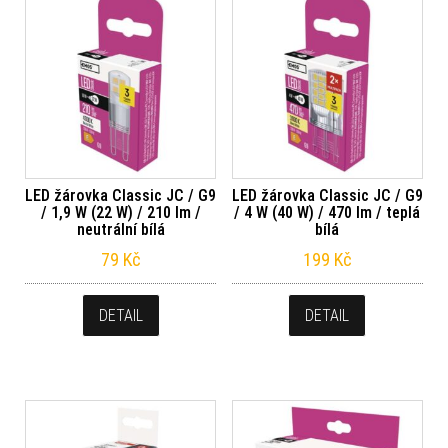
LED žárovka Classic JC / G9
LED žárovka Classic JC / G9
/ 1,9 W (22 W) / 210 lm /
/ 4 W (40 W) / 470 lm / teplá
neutrální bílá
bílá
79
Kč
199
Kč
DETAIL
DETAIL