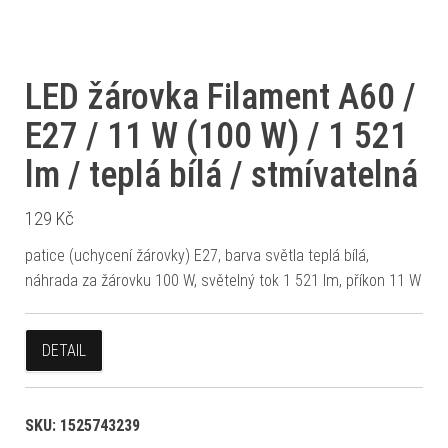
LED žárovka Filament A60 /
E27 / 11 W (100 W) / 1 521
lm / teplá bílá / stmívatelná
129
Kč
patice (uchycení žárovky) E27, barva světla teplá bílá,
náhrada za žárovku 100 W, světelný tok 1 521 lm, příkon 11 W
DETAIL
SKU:
1525743239