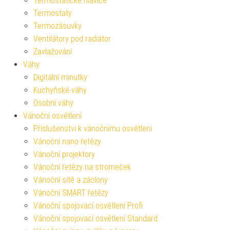
Termostatické hlavice
Termostaty
Termozásuvky
Ventilátory pod radiátor
Zavlažování
Váhy
Digitální minutky
Kuchyňské váhy
Osobní váhy
Vánoční osvětlení
Příslušenství k vánočnímu osvětlení
Vánoční nano řetězy
Vánoční projektory
Vánoční řetězy na stromeček
Vánoční sítě a záclony
Vánoční SMART řetězy
Vánoční spojovací osvětlení Profi
Vánoční spojovací osvětlení Standard