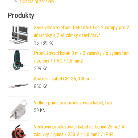
Speciální žárovky
Produkty
Sada videotelefonu EM-10AHD se 2 vstupy pro 2
účastníky a 2 el. zámky otevř./zavř.
15 789
Kč
Prodlužovací kabel 3 m / 3 zásuvky / s vypínačem
/ zelený / PVC / 1,5 mm2
299
Kč
Koaxiální kabel CB135, 100m
860
Kč
Vidlice přímá pro prodlužovací kabel, bílá
59
Kč
Venkovní prodlužovací kabel na bubnu 25 m / 4
zásuvky / guma / 230 V / 1,0 mm2 / IP44