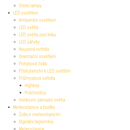
Stolní lampy
LED osvětlení
Ambientní osvětlení
LED světla
LED světla pod linku
LED zářivky
Nouzová svítidla
Orientační osvětlení
Pohybová čidla
Příslušenství k LED světlům
Průmyslová svítidla
Highbay
Prachotěsy
Venkovní zahradní světla
Meteostanice a budíky
Čidla k meteostanicím
Digitální teploměry
Meteostanice