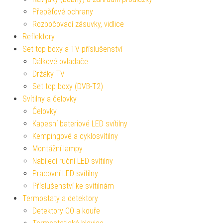
Přepěťové ochrany
Rozbočovací zásuvky, vidlice
Reflektory
Set top boxy a TV příslušenství
Dálkové ovladače
Držáky TV
Set top boxy (DVB-T2)
Svítilny a čelovky
Čelovky
Kapesní bateriové LED svítilny
Kempingové a cyklosvítilny
Montážní lampy
Nabíjecí ruční LED svítilny
Pracovní LED svítilny
Příslušenství ke svítilnám
Termostaty a detektory
Detektory CO a kouře