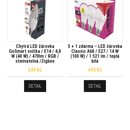
Chytrá LED žárovka
5 + 1 zdarma – LED žárovka
GoSmart svíčka / E14 / 4,8
Classic A60 / E27 / 14 W
W (40 W) / 470lm / RGB /
(100 W) / 1 521 lm / teplá
stmívatelná /Zigbee
bílá
249
Kč
495
Kč
DETAIL
DETAIL