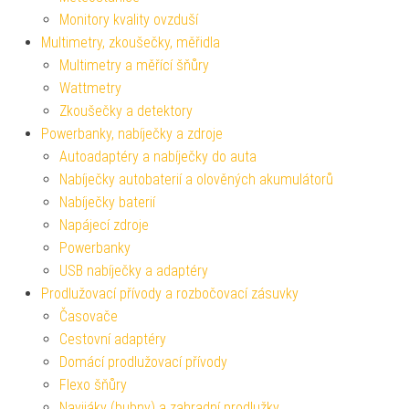
Monitory kvality ovzduší
Multimetry, zkoušečky, měřidla
Multimetry a měřící šňůry
Wattmetry
Zkoušečky a detektory
Powerbanky, nabíječky a zdroje
Autoadaptéry a nabíječky do auta
Nabíječky autobaterií a olověných akumulátorů
Nabíječky baterií
Napájecí zdroje
Powerbanky
USB nabíječky a adaptéry
Prodlužovací přívody a rozbočovací zásuvky
Časovače
Cestovní adaptéry
Domácí prodlužovací přívody
Flexo šňůry
Navijáky (bubny) a zahradní prodlužky