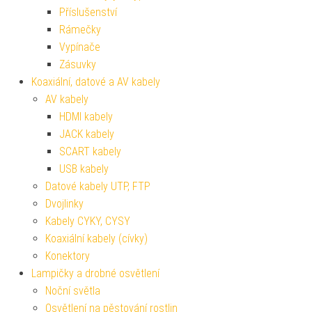
Příslušenství
Rámečky
Vypínače
Zásuvky
Koaxiální, datové a AV kabely
AV kabely
HDMI kabely
JACK kabely
SCART kabely
USB kabely
Datové kabely UTP, FTP
Dvojlinky
Kabely CYKY, CYSY
Koaxiální kabely (cívky)
Konektory
Lampičky a drobné osvětlení
Noční světla
Osvětlení na pěstování rostlin