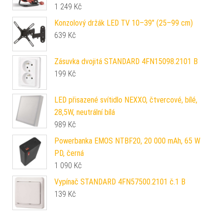
1 249
Kč
Konzolový držák LED TV 10–39" (25–99 cm)
639
Kč
Zásuvka dvojitá STANDARD 4FN15098.2101 B
199
Kč
LED přisazené svítidlo NEXXO, čtvercové, bílé,
28,5W, neutrální bílá
989
Kč
Powerbanka EMOS NTBF20, 20 000 mAh, 65 W
PD, černá
1 090
Kč
Vypínač STANDARD 4FN57500.2101 č.1 B
139
Kč