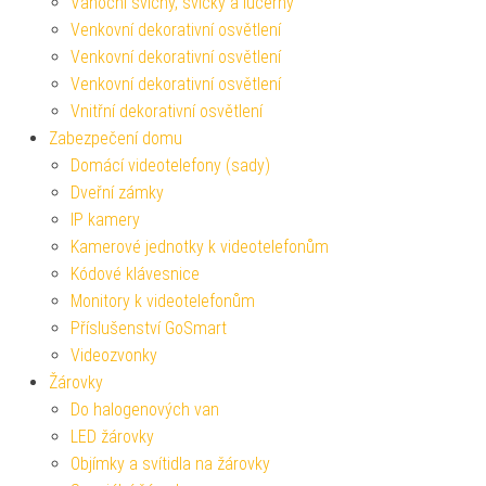
Vánoční svícny, svíčky a lucerny
Venkovní dekorativní osvětlení
Venkovní dekorativní osvětlení
Venkovní dekorativní osvětlení
Vnitřní dekorativní osvětlení
Zabezpečení domu
Domácí videotelefony (sady)
Dveřní zámky
IP kamery
Kamerové jednotky k videotelefonům
Kódové klávesnice
Monitory k videotelefonům
Příslušenství GoSmart
Videozvonky
Žárovky
Do halogenových van
LED žárovky
Objímky a svítidla na žárovky