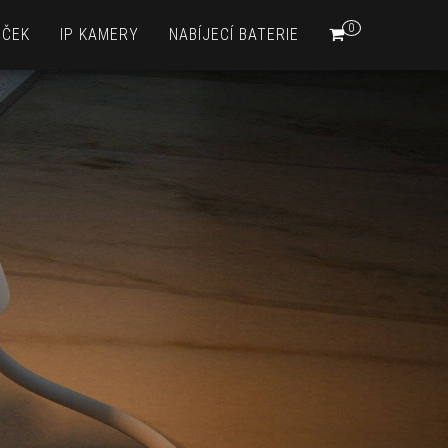
0
EČEK
IP KAMERY
NABÍJECÍ BATERIE