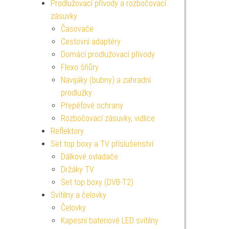
Prodlužovací přívody a rozbočovací
zásuvky
Časovače
Cestovní adaptéry
Domácí prodlužovací přívody
Flexo šňůry
Navijáky (bubny) a zahradní
prodlužky
Přepěťové ochrany
Rozbočovací zásuvky, vidlice
Reflektory
Set top boxy a TV příslušenství
Dálkové ovladače
Držáky TV
Set top boxy (DVB-T2)
Svítilny a čelovky
Čelovky
Kapesní bateriové LED svítilny