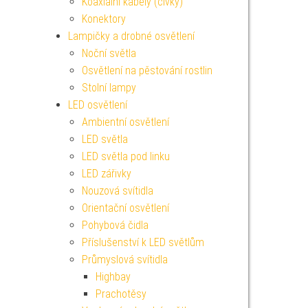
Koaxiální kabely (cívky)
Konektory
Lampičky a drobné osvětlení
Noční světla
Osvětlení na pěstování rostlin
Stolní lampy
LED osvětlení
Ambientní osvětlení
LED světla
LED světla pod linku
LED zářivky
Nouzová svítidla
Orientační osvětlení
Pohybová čidla
Příslušenství k LED světlům
Průmyslová svítidla
Highbay
Prachotěsy