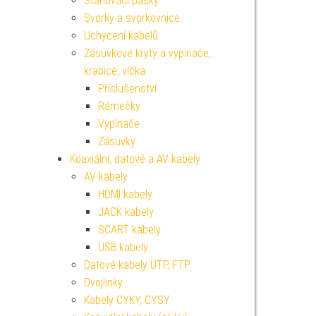
Stahovací pásky
Svorky a svorkovnice
Uchycení kabelů
Zásuvkové kryty a vypínače,
krabice, víčka
Příslušenství
Rámečky
Vypínače
Zásuvky
Koaxiální, datové a AV kabely
AV kabely
HDMI kabely
JACK kabely
SCART kabely
USB kabely
Datové kabely UTP, FTP
Dvojlinky
Kabely CYKY, CYSY