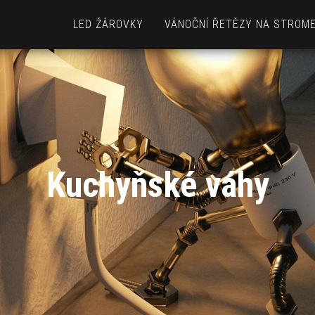
LED ŽÁROVKY
VÁNOČNÍ ŘETĚZY NA STROM
Kuchyňské váhy