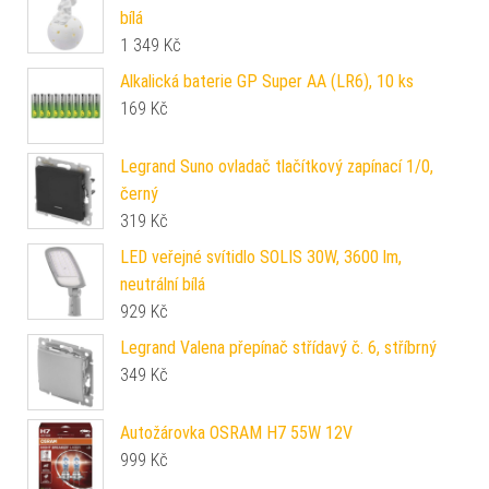
bílá
1 349
Kč
Alkalická baterie GP Super AA (LR6), 10 ks
169
Kč
Legrand Suno ovladač tlačítkový zapínací 1/0,
černý
319
Kč
LED veřejné svítidlo SOLIS 30W, 3600 lm,
neutrální bílá
929
Kč
Legrand Valena přepínač střídavý č. 6, stříbrný
349
Kč
Autožárovka OSRAM H7 55W 12V
999
Kč