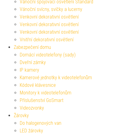
Vánoční spojovací osvětlení Standard
Vánoční svícny, svíčky a lucerny
Venkovní dekorativní osvětlení
Venkovní dekorativní osvětlení
Venkovní dekorativní osvětlení
Vnitřní dekorativní osvětlení
Zabezpečení domu
Domácí videotelefony (sady)
Dveřní zámky
IP kamery
Kamerové jednotky k videotelefonům
Kódové klávesnice
Monitory k videotelefonům
Příslušenství GoSmart
Videozvonky
Žárovky
Do halogenových van
LED žárovky