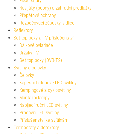
Flexo šňůry
Navijáky (bubny) a zahradní prodlužky
Přepěťové ochrany
Rozbočovací zásuvky, vidlice
Reflektory
Set top boxy a TV příslušenství
Dálkové ovladače
Držáky TV
Set top boxy (DVB-T2)
Svítilny a čelovky
Čelovky
Kapesní bateriové LED svítilny
Kempingové a cyklosvítilny
Montážní lampy
Nabíjecí ruční LED svítilny
Pracovní LED svítilny
Příslušenství ke svítilnám
Termostaty a detektory