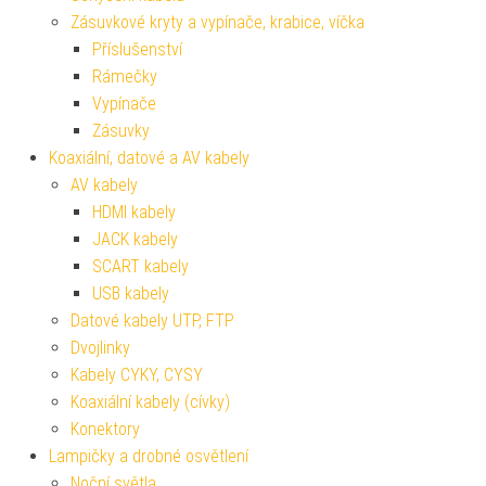
Zásuvkové kryty a vypínače, krabice, víčka
Příslušenství
Rámečky
Vypínače
Zásuvky
Koaxiální, datové a AV kabely
AV kabely
HDMI kabely
JACK kabely
SCART kabely
USB kabely
Datové kabely UTP, FTP
Dvojlinky
Kabely CYKY, CYSY
Koaxiální kabely (cívky)
Konektory
Lampičky a drobné osvětlení
Noční světla