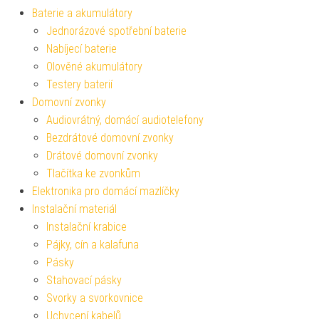
Baterie a akumulátory
Jednorázové spotřební baterie
Nabíjecí baterie
Olověné akumulátory
Testery baterií
Domovní zvonky
Audiovrátný, domácí audiotelefony
Bezdrátové domovní zvonky
Drátové domovní zvonky
Tlačítka ke zvonkům
Elektronika pro domácí mazlíčky
Instalační materiál
Instalační krabice
Pájky, cín a kalafuna
Pásky
Stahovací pásky
Svorky a svorkovnice
Uchycení kabelů