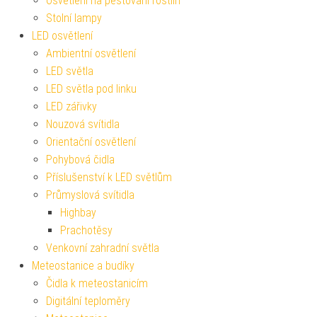
Osvětlení na pěstování rostlin
Stolní lampy
LED osvětlení
Ambientní osvětlení
LED světla
LED světla pod linku
LED zářivky
Nouzová svítidla
Orientační osvětlení
Pohybová čidla
Příslušenství k LED světlům
Průmyslová svítidla
Highbay
Prachotěsy
Venkovní zahradní světla
Meteostanice a budíky
Čidla k meteostanicím
Digitální teploměry