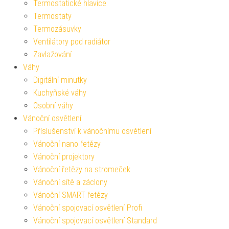
Termostatické hlavice
Termostaty
Termozásuvky
Ventilátory pod radiátor
Zavlažování
Váhy
Digitální minutky
Kuchyňské váhy
Osobní váhy
Vánoční osvětlení
Příslušenství k vánočnímu osvětlení
Vánoční nano řetězy
Vánoční projektory
Vánoční řetězy na stromeček
Vánoční sítě a záclony
Vánoční SMART řetězy
Vánoční spojovací osvětlení Profi
Vánoční spojovací osvětlení Standard