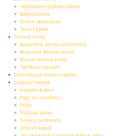
Jednorázové spotřební baterie
Nabíjecí baterie
Olověné akumulátory
Testery baterií
Domovní zvonky
Audiovrátný, domácí audiotelefony
Bezdrátové domovní zvonky
Drátové domovní zvonky
Tlačítka ke zvonkům
Elektronika pro domácí mazlíčky
Instalační materiál
Instalační krabice
Pájky, cín a kalafuna
Pásky
Stahovací pásky
Svorky a svorkovnice
Uchycení kabelů
Zásuvkové kryty a vypínače, krabice, víčka