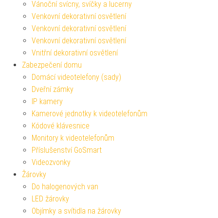
Vánoční svícny, svíčky a lucerny
Venkovní dekorativní osvětlení
Venkovní dekorativní osvětlení
Venkovní dekorativní osvětlení
Vnitřní dekorativní osvětlení
Zabezpečení domu
Domácí videotelefony (sady)
Dveřní zámky
IP kamery
Kamerové jednotky k videotelefonům
Kódové klávesnice
Monitory k videotelefonům
Příslušenství GoSmart
Videozvonky
Žárovky
Do halogenových van
LED žárovky
Objímky a svítidla na žárovky