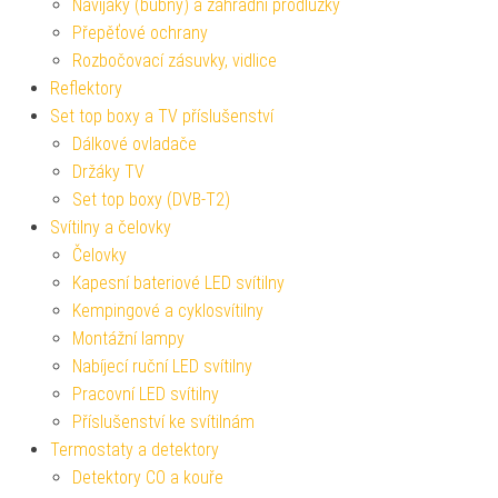
Navijáky (bubny) a zahradní prodlužky
Přepěťové ochrany
Rozbočovací zásuvky, vidlice
Reflektory
Set top boxy a TV příslušenství
Dálkové ovladače
Držáky TV
Set top boxy (DVB-T2)
Svítilny a čelovky
Čelovky
Kapesní bateriové LED svítilny
Kempingové a cyklosvítilny
Montážní lampy
Nabíjecí ruční LED svítilny
Pracovní LED svítilny
Příslušenství ke svítilnám
Termostaty a detektory
Detektory CO a kouře