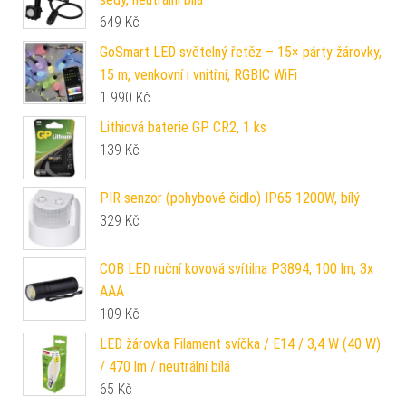
649
Kč
GoSmart LED světelný řetěz – 15× párty žárovky,
15 m, venkovní i vnitřní, RGBIC WiFi
1 990
Kč
Lithiová baterie GP CR2, 1 ks
139
Kč
PIR senzor (pohybové čidlo) IP65 1200W, bílý
329
Kč
COB LED ruční kovová svítilna P3894, 100 lm, 3x
AAA
109
Kč
LED žárovka Filament svíčka / E14 / 3,4 W (40 W)
/ 470 lm / neutrální bílá
65
Kč