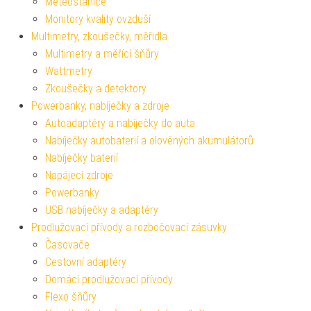
Meteostanice
Monitory kvality ovzduší
Multimetry, zkoušečky, měřidla
Multimetry a měřící šňůry
Wattmetry
Zkoušečky a detektory
Powerbanky, nabíječky a zdroje
Autoadaptéry a nabíječky do auta
Nabíječky autobaterií a olověných akumulátorů
Nabíječky baterií
Napájecí zdroje
Powerbanky
USB nabíječky a adaptéry
Prodlužovací přívody a rozbočovací zásuvky
Časovače
Cestovní adaptéry
Domácí prodlužovací přívody
Flexo šňůry