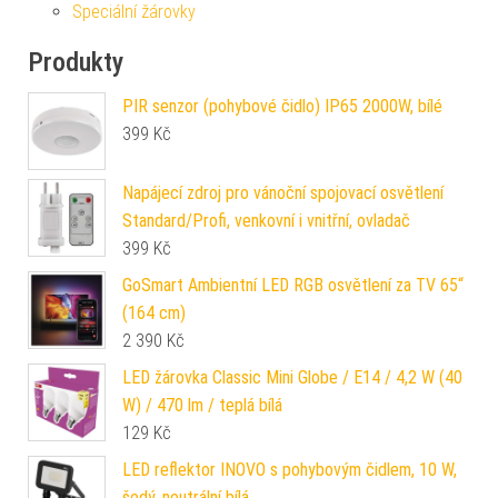
Speciální žárovky
Produkty
PIR senzor (pohybové čidlo) IP65 2000W, bílé
399
Kč
Napájecí zdroj pro vánoční spojovací osvětlení
Standard/Profi, venkovní i vnitřní, ovladač
399
Kč
GoSmart Ambientní LED RGB osvětlení za TV 65“
(164 cm)
2 390
Kč
LED žárovka Classic Mini Globe / E14 / 4,2 W (40
W) / 470 lm / teplá bílá
129
Kč
LED reflektor INOVO s pohybovým čidlem, 10 W,
šedý, neutrální bílá