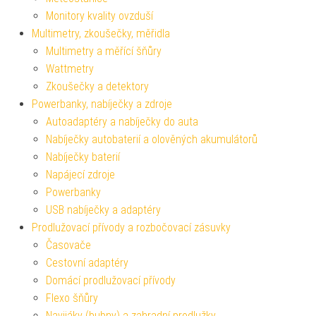
Monitory kvality ovzduší
Multimetry, zkoušečky, měřidla
Multimetry a měřící šňůry
Wattmetry
Zkoušečky a detektory
Powerbanky, nabíječky a zdroje
Autoadaptéry a nabíječky do auta
Nabíječky autobaterií a olověných akumulátorů
Nabíječky baterií
Napájecí zdroje
Powerbanky
USB nabíječky a adaptéry
Prodlužovací přívody a rozbočovací zásuvky
Časovače
Cestovní adaptéry
Domácí prodlužovací přívody
Flexo šňůry
Navijáky (bubny) a zahradní prodlužky