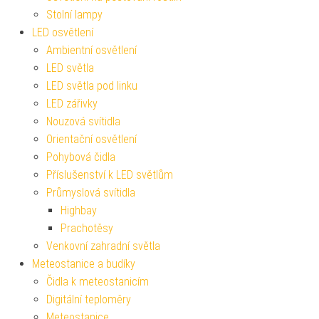
Stolní lampy
LED osvětlení
Ambientní osvětlení
LED světla
LED světla pod linku
LED zářivky
Nouzová svítidla
Orientační osvětlení
Pohybová čidla
Příslušenství k LED světlům
Průmyslová svítidla
Highbay
Prachotěsy
Venkovní zahradní světla
Meteostanice a budíky
Čidla k meteostanicím
Digitální teploměry
Meteostanice