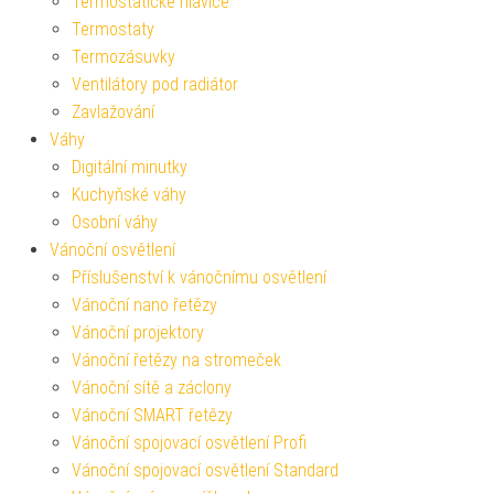
Termostatické hlavice
Termostaty
Termozásuvky
Ventilátory pod radiátor
Zavlažování
Váhy
Digitální minutky
Kuchyňské váhy
Osobní váhy
Vánoční osvětlení
Příslušenství k vánočnímu osvětlení
Vánoční nano řetězy
Vánoční projektory
Vánoční řetězy na stromeček
Vánoční sítě a záclony
Vánoční SMART řetězy
Vánoční spojovací osvětlení Profi
Vánoční spojovací osvětlení Standard