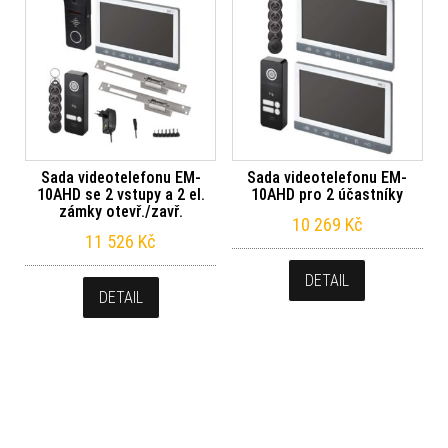
Sada videotelefonu EM-
Sada videotelefonu EM-
10AHD se 2 vstupy a 2 el.
10AHD pro 2 účastníky
zámky otevř./zavř.
10 269
Kč
11 526
Kč
DETAIL
DETAIL