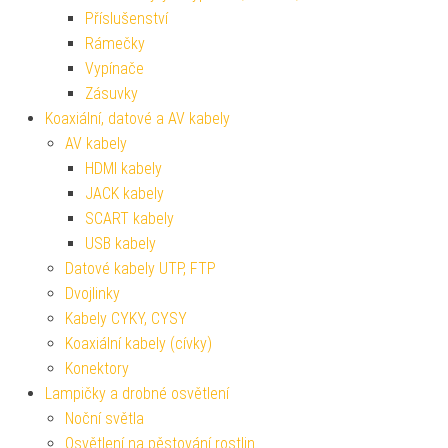
Příslušenství
Rámečky
Vypínače
Zásuvky
Koaxiální, datové a AV kabely
AV kabely
HDMI kabely
JACK kabely
SCART kabely
USB kabely
Datové kabely UTP, FTP
Dvojlinky
Kabely CYKY, CYSY
Koaxiální kabely (cívky)
Konektory
Lampičky a drobné osvětlení
Noční světla
Osvětlení na pěstování rostlin