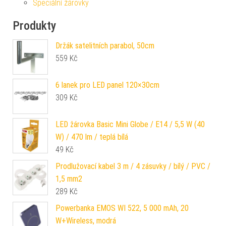
Speciální žárovky
Produkty
Držák satelitních parabol, 50cm
559
Kč
6 lanek pro LED panel 120×30cm
309
Kč
LED žárovka Basic Mini Globe / E14 / 5,5 W (40
W) / 470 lm / teplá bílá
49
Kč
Prodlužovací kabel 3 m / 4 zásuvky / bílý / PVC /
1,5 mm2
289
Kč
Powerbanka EMOS WI 522, 5 000 mAh, 20
W+Wireless, modrá