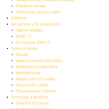
Přepěťové ochrany
Rozbočovací zásuvky, vidlice
Reflektory
Set top boxy a TV příslušenství
Dálkové ovladače
Držáky TV
Set top boxy (DVB-T2)
Svítilny a čelovky
Čelovky
Kapesní bateriové LED svítilny
Kempingové a cyklosvítilny
Montážní lampy
Nabíjecí ruční LED svítilny
Pracovní LED svítilny
Příslušenství ke svítilnám
Termostaty a detektory
Detektory CO a kouře