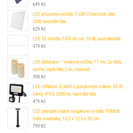
649
Kč
LED přisazené svítidlo FLORI čtvercové, bílé,
22W, neutrální bílá
629
Kč
LED T5 svítidlo TIGO 60 cm, 10 W, neutrální bílá
479
Kč
LED dekorace – vosková svíčka, 17 cm, 2x AAA,
vnitřní, teplá bílá, 2 ks, časovač
398
Kč
LED reflektor GLARO s pohybovým čidlem, 20 W,
černý, IP54, 2000 lm, neutrální bílá
479
Kč
LED zahradní solární sloupkové svítidlo TERION,
čidlo soumraku, 12,5 x 12,5 x 50 cm
799
Kč