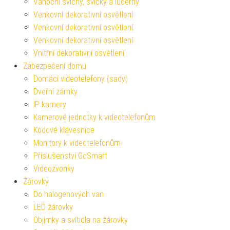
Vánoční svícny, svíčky a lucerny
Venkovní dekorativní osvětlení
Venkovní dekorativní osvětlení
Venkovní dekorativní osvětlení
Vnitřní dekorativní osvětlení
Zabezpečení domu
Domácí videotelefony (sady)
Dveřní zámky
IP kamery
Kamerové jednotky k videotelefonům
Kódové klávesnice
Monitory k videotelefonům
Příslušenství GoSmart
Videozvonky
Žárovky
Do halogenových van
LED žárovky
Objímky a svítidla na žárovky