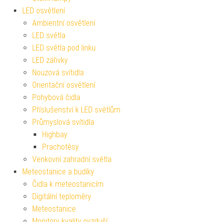
LED osvětlení
Ambientní osvětlení
LED světla
LED světla pod linku
LED zářivky
Nouzová svítidla
Orientační osvětlení
Pohybová čidla
Příslušenství k LED světlům
Průmyslová svítidla
Highbay
Prachotěsy
Venkovní zahradní světla
Meteostanice a budíky
Čidla k meteostanicím
Digitální teploměry
Meteostanice
Monitory kvality ovzduší