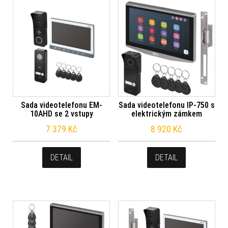
Sada videotelefonu EM-
Sada videotelefonu IP-750 s
10AHD se 2 vstupy
elektrickým zámkem
7 379
Kč
8 920
Kč
DETAIL
DETAIL