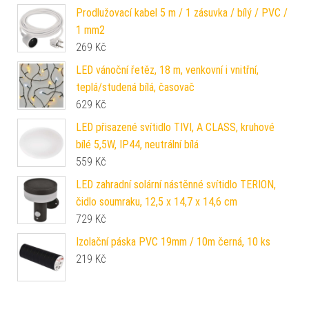
Prodlužovací kabel 5 m / 1 zásuvka / bílý / PVC /
1 mm2
269
Kč
LED vánoční řetěz, 18 m, venkovní i vnitřní,
teplá/studená bílá, časovač
629
Kč
LED přisazené svítidlo TIVI, A CLASS, kruhové
bílé 5,5W, IP44, neutrální bílá
559
Kč
LED zahradní solární nástěnné svítidlo TERION,
čidlo soumraku, 12,5 x 14,7 x 14,6 cm
729
Kč
Izolační páska PVC 19mm / 10m černá, 10 ks
219
Kč