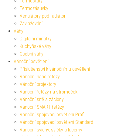
Termostaty
Termozásuvky
Ventilátory pod radiátor
Zavlažování
Váhy
Digitální minutky
Kuchyňské váhy
Osobní váhy
Vánoční osvětlení
Příslušenství k vánočnímu osvětlení
Vánoční nano řetězy
Vánoční projektory
Vánoční řetězy na stromeček
Vánoční sítě a záclony
Vánoční SMART řetězy
Vánoční spojovací osvětlení Profi
Vánoční spojovací osvětlení Standard
Vánoční svícny, svíčky a lucerny