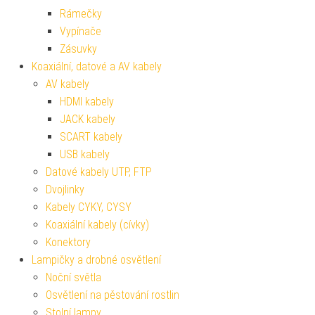
Rámečky
Vypínače
Zásuvky
Koaxiální, datové a AV kabely
AV kabely
HDMI kabely
JACK kabely
SCART kabely
USB kabely
Datové kabely UTP, FTP
Dvojlinky
Kabely CYKY, CYSY
Koaxiální kabely (cívky)
Konektory
Lampičky a drobné osvětlení
Noční světla
Osvětlení na pěstování rostlin
Stolní lampy