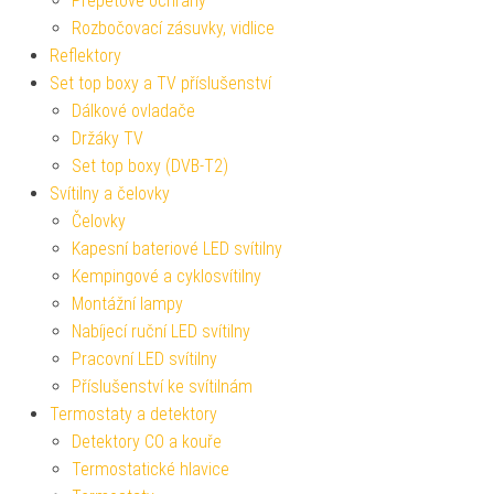
Přepěťové ochrany
Rozbočovací zásuvky, vidlice
Reflektory
Set top boxy a TV příslušenství
Dálkové ovladače
Držáky TV
Set top boxy (DVB-T2)
Svítilny a čelovky
Čelovky
Kapesní bateriové LED svítilny
Kempingové a cyklosvítilny
Montážní lampy
Nabíjecí ruční LED svítilny
Pracovní LED svítilny
Příslušenství ke svítilnám
Termostaty a detektory
Detektory CO a kouře
Termostatické hlavice