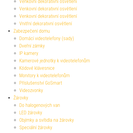
Venkovní dekorativní osvětlení
Venkovní dekorativní osvětlení
Venkovní dekorativní osvětlení
Vnitřní dekorativní osvětlení
Zabezpečení domu
Domácí videotelefony (sady)
Dveřní zámky
IP kamery
Kamerové jednotky k videotelefonům
Kódové klávesnice
Monitory k videotelefonům
Příslušenství GoSmart
Videozvonky
Žárovky
Do halogenových van
LED žárovky
Objímky a svítidla na žárovky
Speciální žárovky