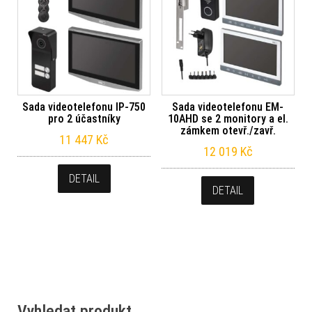
Sada videotelefonu IP-750
Sada videotelefonu EM-
pro 2 účastníky
10AHD se 2 monitory a el.
zámkem otevř./zavř.
11 447
Kč
12 019
Kč
DETAIL
DETAIL
Vyhledat produkt