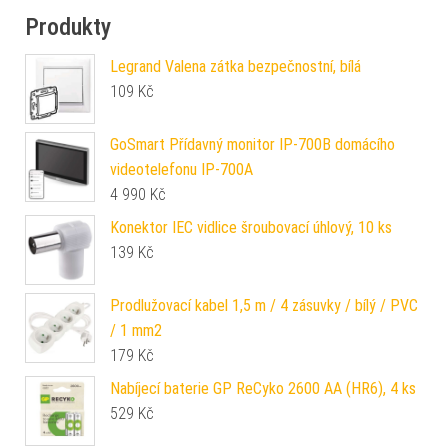
Produkty
Legrand Valena zátka bezpečnostní, bílá
109
Kč
GoSmart Přídavný monitor IP-700B domácího
videotelefonu IP-700A
4 990
Kč
Konektor IEC vidlice šroubovací úhlový, 10 ks
139
Kč
Prodlužovací kabel 1,5 m / 4 zásuvky / bílý / PVC
/ 1 mm2
179
Kč
Nabíjecí baterie GP ReCyko 2600 AA (HR6), 4 ks
529
Kč