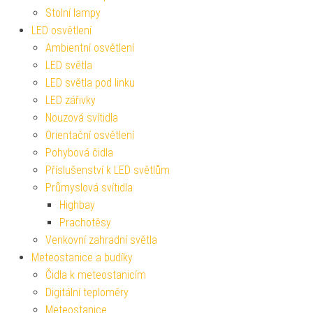
Stolní lampy
LED osvětlení
Ambientní osvětlení
LED světla
LED světla pod linku
LED zářivky
Nouzová svítidla
Orientační osvětlení
Pohybová čidla
Příslušenství k LED světlům
Průmyslová svítidla
Highbay
Prachotěsy
Venkovní zahradní světla
Meteostanice a budíky
Čidla k meteostanicím
Digitální teploměry
Meteostanice