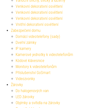
Vánoční svícny, svíčky a lucerny
Venkovní dekorativní osvětlení
Venkovní dekorativní osvětlení
Venkovní dekorativní osvětlení
Vnitřní dekorativní osvětlení
Zabezpečení domu
Domácí videotelefony (sady)
Dveřní zámky
IP kamery
Kamerové jednotky k videotelefonům
Kódové klávesnice
Monitory k videotelefonům
Příslušenství GoSmart
Videozvonky
Žárovky
Do halogenových van
LED žárovky
Objímky a svítidla na žárovky