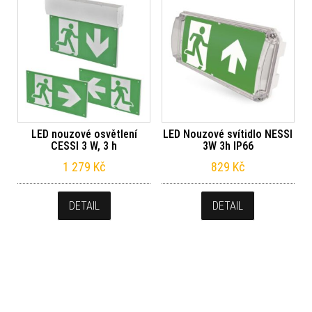
LED nouzové osvětlení
LED Nouzové svítidlo NESSI
CESSI 3 W, 3 h
3W 3h IP66
1 279
Kč
829
Kč
DETAIL
DETAIL