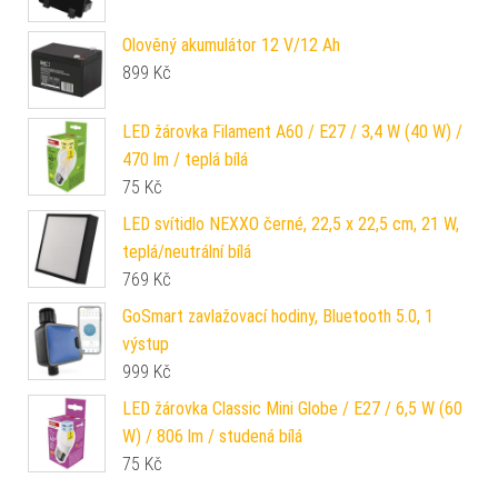
Olověný akumulátor 12 V/12 Ah
899
Kč
LED žárovka Filament A60 / E27 / 3,4 W (40 W) /
470 lm / teplá bílá
75
Kč
LED svítidlo NEXXO černé, 22,5 x 22,5 cm, 21 W,
teplá/neutrální bílá
769
Kč
GoSmart zavlažovací hodiny, Bluetooth 5.0, 1
výstup
999
Kč
LED žárovka Classic Mini Globe / E27 / 6,5 W (60
W) / 806 lm / studená bílá
75
Kč