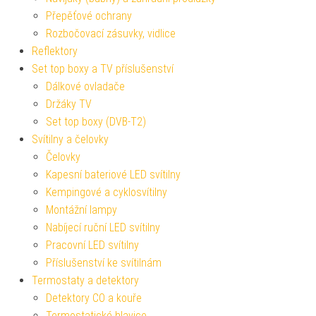
Přepěťové ochrany
Rozbočovací zásuvky, vidlice
Reflektory
Set top boxy a TV příslušenství
Dálkové ovladače
Držáky TV
Set top boxy (DVB-T2)
Svítilny a čelovky
Čelovky
Kapesní bateriové LED svítilny
Kempingové a cyklosvítilny
Montážní lampy
Nabíjecí ruční LED svítilny
Pracovní LED svítilny
Příslušenství ke svítilnám
Termostaty a detektory
Detektory CO a kouře
Termostatické hlavice