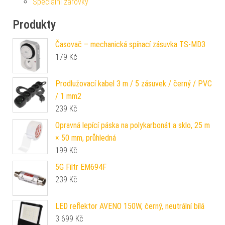
Speciální žárovky
Produkty
Časovač – mechanická spínací zásuvka TS-MD3
179
Kč
Prodlužovací kabel 3 m / 5 zásuvek / černý / PVC
/ 1 mm2
239
Kč
Opravná lepící páska na polykarbonát a sklo, 25 m
× 50 mm, průhledná
199
Kč
5G Filtr EM694F
239
Kč
LED reflektor AVENO 150W, černý, neutrální bílá
3 699
Kč