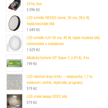
24 ks, box
3 096
Kč
LED svítidlo NEXXO černé, 30 cm, 28,5 W,
teplá/neutrální bílá
1 049
Kč
LED svítidlo ILVI 50 cm, 45 W, teplá-studená bílá,
stmívatelné s ovladačem
1 629
Kč
Alkalická baterie GP Super C (LR14), 4 ks
199
Kč
LED vánoční drop řetěz – rampouchy, 1,7 m,
venkovní i vnitřní, teplá bílá, programy
579
Kč
LED stolní lampa EDDY, bílá
579
Kč