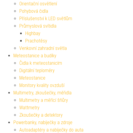
Orientační osvětlení
Pohybová čidla
Příslušenství k LED světlům
Průmyslová svítidla
Highbay
Prachotěsy
Venkovní zahradní světla
Meteostanice a budíky
Čidla k meteostanicím
Digitální teploměry
Meteostanice
Monitory kvality ovzduší
Multimetry, zkoušečky, měřidla
Multimetry a měřící šňůry
Wattmetry
Zkoušečky a detektory
Powerbanky, nabíječky a zdroje
Autoadaptéry a nabíječky do auta