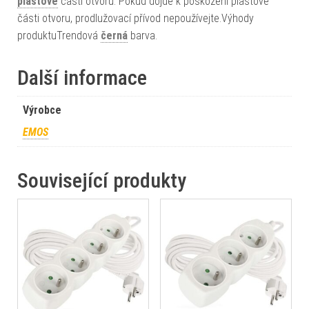
plastové
části otvoru. Pokud dojde k poškození plastové
části otvoru, prodlužovací přívod nepoužívejte.Výhody
produktuTrendová
černá
barva.
Další informace
Výrobce
EMOS
Související produkty