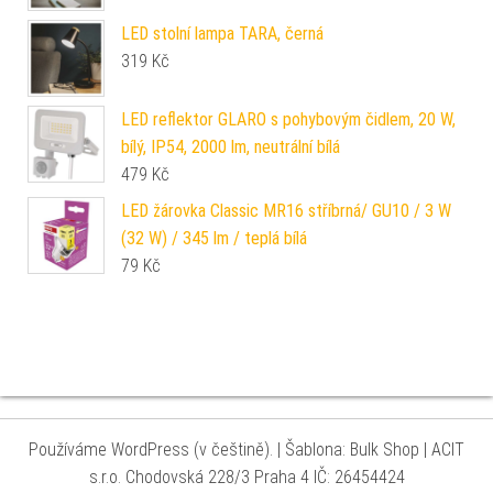
LED stolní lampa TARA, černá
319
Kč
LED reflektor GLARO s pohybovým čidlem, 20 W,
bílý, IP54, 2000 lm, neutrální bílá
479
Kč
LED žárovka Classic MR16 stříbrná/ GU10 / 3 W
(32 W) / 345 lm / teplá bílá
79
Kč
Používáme WordPress (v češtině).
|
Šablona: Bulk Shop
| ACIT
s.r.o. Chodovská 228/3 Praha 4 IČ: 26454424