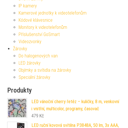
IP kamery
Kamerové jednotky k videotelefonům
Kódové klávesnice
Monitory k videotelefonům
Příslušenství GoSmart
Videozvonky
Žárovky
Do halogenových van
LED žárovky
Objímky a svítidla na žárovky
Speciální žárovky
Produkty
LED vánoční cherry řetěz – kuličky, 8 m, venkovní
i vnitřní, multicolor, programy, časovač
479
Kč
LED ruční kovová svítilna P3848A, 50 lm, 3x AAA,