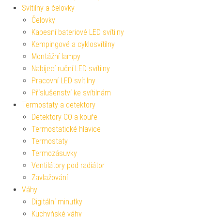
Svítilny a čelovky
Čelovky
Kapesní bateriové LED svítilny
Kempingové a cyklosvítilny
Montážní lampy
Nabíjecí ruční LED svítilny
Pracovní LED svítilny
Příslušenství ke svítilnám
Termostaty a detektory
Detektory CO a kouře
Termostatické hlavice
Termostaty
Termozásuvky
Ventilátory pod radiátor
Zavlažování
Váhy
Digitální minutky
Kuchyňské váhy