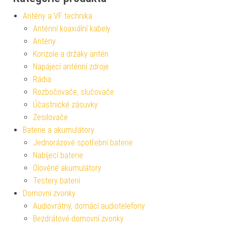
Antény a VF technika
Anténní koaxiální kabely
Antény
Konzole a držáky antén
Napájecí anténní zdroje
Rádia
Rozbočovače, slučovače
Účastnické zásuvky
Zesilovače
Baterie a akumulátory
Jednorázové spotřební baterie
Nabíjecí baterie
Olověné akumulátory
Testery baterií
Domovní zvonky
Audiovrátný, domácí audiotelefony
Bezdrátové domovní zvonky