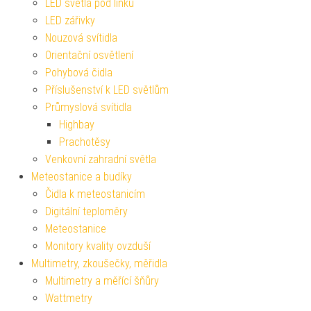
LED světla pod linku
LED zářivky
Nouzová svítidla
Orientační osvětlení
Pohybová čidla
Příslušenství k LED světlům
Průmyslová svítidla
Highbay
Prachotěsy
Venkovní zahradní světla
Meteostanice a budíky
Čidla k meteostanicím
Digitální teploměry
Meteostanice
Monitory kvality ovzduší
Multimetry, zkoušečky, měřidla
Multimetry a měřící šňůry
Wattmetry