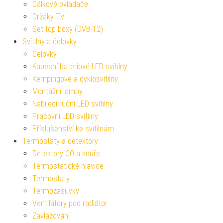
Dálkové ovladače
Držáky TV
Set top boxy (DVB-T2)
Svítilny a čelovky
Čelovky
Kapesní bateriové LED svítilny
Kempingové a cyklosvítilny
Montážní lampy
Nabíjecí ruční LED svítilny
Pracovní LED svítilny
Příslušenství ke svítilnám
Termostaty a detektory
Detektory CO a kouře
Termostatické hlavice
Termostaty
Termozásuvky
Ventilátory pod radiátor
Zavlažování