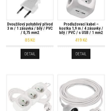
Dvoužilový pohyblivý přívod
Prodlužovací kabel –
3 m / 1 zásuvka / bílý / PVC
kostka 1,9 m / 4 zásuvky /
/ 0,75 mm2
bílý / PVC / s USB / 1 mm2
85
Kč
419
Kč
DETAIL
DETAIL