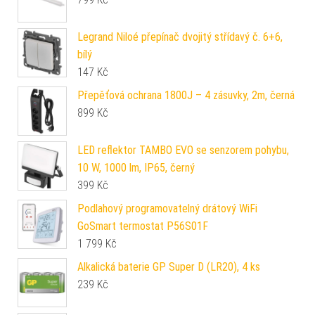
Legrand Niloé přepínač dvojitý střídavý č. 6+6,
bílý
147
Kč
Přepěťová ochrana 1800J – 4 zásuvky, 2m, černá
899
Kč
LED reflektor TAMBO EVO se senzorem pohybu,
10 W, 1000 lm, IP65, černý
399
Kč
Podlahový programovatelný drátový WiFi
GoSmart termostat P56S01F
1 799
Kč
Alkalická baterie GP Super D (LR20), 4 ks
239
Kč