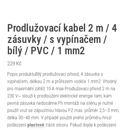
Prodlužovací kabel 2 m / 4
zásuvky / s vypínačem /
bílý / PVC / 1 mm2
229
Kč
Popis produktuBílý prodlužovací přívod, 4 zásuvka s
vypínačem, délkou 2 m a průřezem vodiče 1 mm2. Vhodný
pro maximální zátěž 10 A max.Prodlužovací přívod 2 m na
230 V~ slouží k prodloužení elektrické energie tam, kam
pevná zásuvka nedosáhne.Při montáži na stěnu je nutné
použít vrut se zápustnou hlavou PZ max. průměr 2,5–3 mm,
délka 30–40 mm. V případě použití jiného průměru hrozí
poškození
plastové
části otvoru. Pokud dojde k poškození