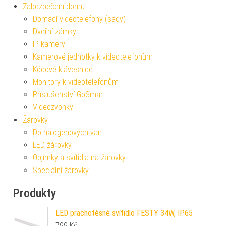
Zabezpečení domu
Domácí videotelefony (sady)
Dveřní zámky
IP kamery
Kamerové jednotky k videotelefonům
Kódové klávesnice
Monitory k videotelefonům
Příslušenství GoSmart
Videozvonky
Žárovky
Do halogenových van
LED žárovky
Objímky a svítidla na žárovky
Speciální žárovky
Produkty
LED prachotěsné svítidlo FESTY 34W, IP65
799
Kč