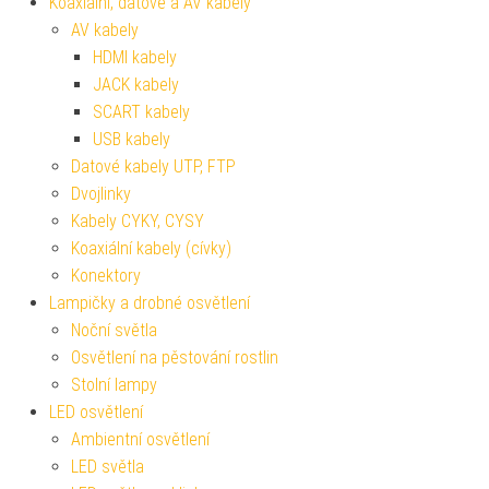
Koaxiální, datové a AV kabely
AV kabely
HDMI kabely
JACK kabely
SCART kabely
USB kabely
Datové kabely UTP, FTP
Dvojlinky
Kabely CYKY, CYSY
Koaxiální kabely (cívky)
Konektory
Lampičky a drobné osvětlení
Noční světla
Osvětlení na pěstování rostlin
Stolní lampy
LED osvětlení
Ambientní osvětlení
LED světla