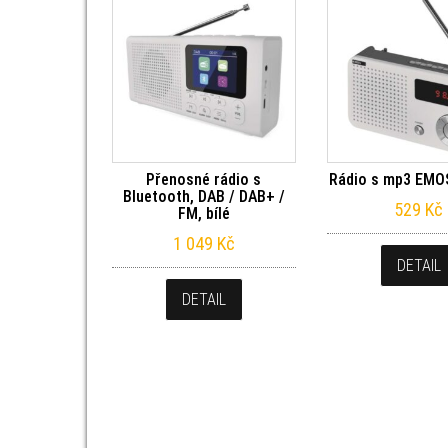
Přenosné rádio s
Rádio s mp3 EMO
Bluetooth, DAB / DAB+ /
529
Kč
FM, bílé
1 049
Kč
DETAIL
DETAIL