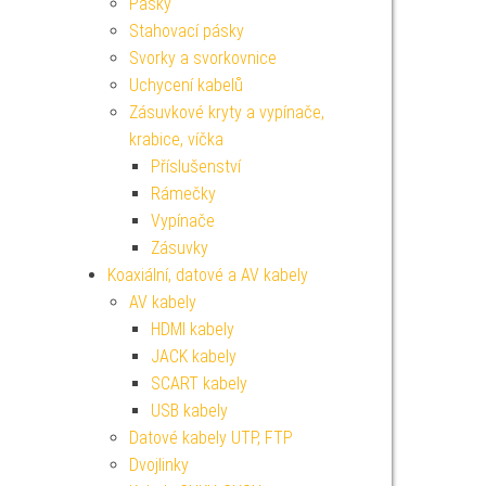
Pásky
Stahovací pásky
Svorky a svorkovnice
Uchycení kabelů
Zásuvkové kryty a vypínače,
krabice, víčka
Příslušenství
Rámečky
Vypínače
Zásuvky
Koaxiální, datové a AV kabely
AV kabely
HDMI kabely
JACK kabely
SCART kabely
USB kabely
Datové kabely UTP, FTP
Dvojlinky