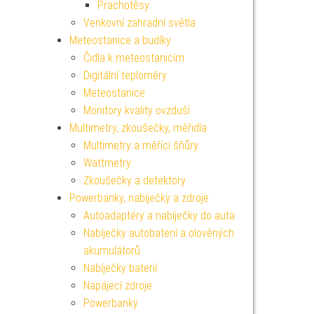
Prachotěsy
Venkovní zahradní světla
Meteostanice a budíky
Čidla k meteostanicím
Digitální teploměry
Meteostanice
Monitory kvality ovzduší
Multimetry, zkoušečky, měřidla
Multimetry a měřící šňůry
Wattmetry
Zkoušečky a detektory
Powerbanky, nabíječky a zdroje
Autoadaptéry a nabíječky do auta
Nabíječky autobaterií a olověných
akumulátorů
Nabíječky baterií
Napájecí zdroje
Powerbanky