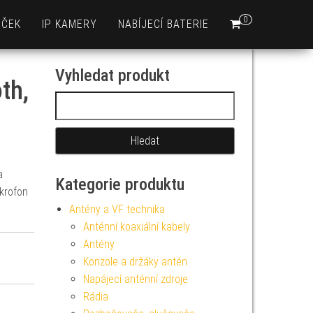
0
EČEK
IP KAMERY
NABÍJECÍ BATERIE
Vyhledat produkt
th,
Vyhledávání
a
Kategorie produktu
ikrofon
Antény a VF technika
Anténní koaxiální kabely
Antény
Konzole a držáky antén
Napájecí anténní zdroje
Rádia