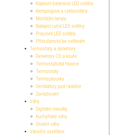
Kapesní bateriové LED svítilny
Kempingové a cyklosvítilny
Montážní lampy
Nabíjecí ruční LED svítilny
Pracovní LED svítilny
Příslušenství ke svítilnám
Termostaty a detektory
Detektory CO a kouře
Termostatické hlavice
Termostaty
Termozásuvky
Ventilátory pod radiátor
Zavlažování
Váhy
Digitální minutky
Kuchyňské váhy
Osobní váhy
Vánoční osvětlení