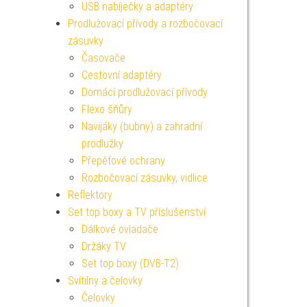
USB nabíječky a adaptéry
Prodlužovací přívody a rozbočovací
zásuvky
Časovače
Cestovní adaptéry
Domácí prodlužovací přívody
Flexo šňůry
Navijáky (bubny) a zahradní
prodlužky
Přepěťové ochrany
Rozbočovací zásuvky, vidlice
Reflektory
Set top boxy a TV příslušenství
Dálkové ovladače
Držáky TV
Set top boxy (DVB-T2)
Svítilny a čelovky
Čelovky