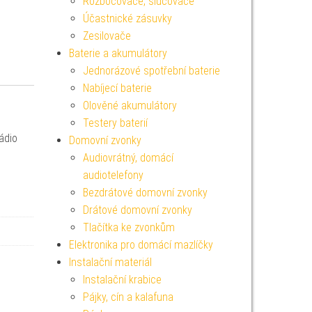
Rozbočovače, slučovače
Účastnické zásuvky
Zesilovače
Baterie a akumulátory
Jednorázové spotřební baterie
Nabíjecí baterie
Olověné akumulátory
Testery baterií
rádio
Domovní zvonky
Audiovrátný, domácí
audiotelefony
Bezdrátové domovní zvonky
Drátové domovní zvonky
Tlačítka ke zvonkům
Elektronika pro domácí mazlíčky
Instalační materiál
Instalační krabice
Pájky, cín a kalafuna