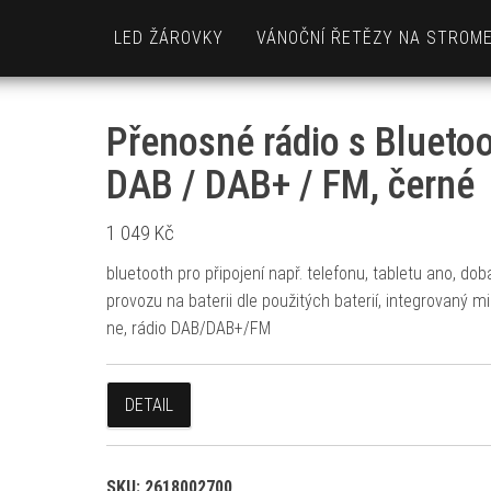
LED ŽÁROVKY
VÁNOČNÍ ŘETĚZY NA STROM
Přenosné rádio s Bluetoo
DAB / DAB+ / FM, černé
1 049
Kč
bluetooth pro připojení např. telefonu, tabletu ano, dob
provozu na baterii dle použitých baterií, integrovaný m
ne, rádio DAB/DAB+/FM
DETAIL
SKU:
2618002700