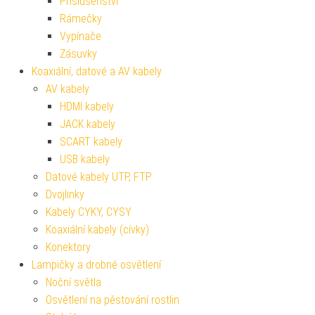
Příslušenství
Rámečky
Vypínače
Zásuvky
Koaxiální, datové a AV kabely
AV kabely
HDMI kabely
JACK kabely
SCART kabely
USB kabely
Datové kabely UTP, FTP
Dvojlinky
Kabely CYKY, CYSY
Koaxiální kabely (cívky)
Konektory
Lampičky a drobné osvětlení
Noční světla
Osvětlení na pěstování rostlin