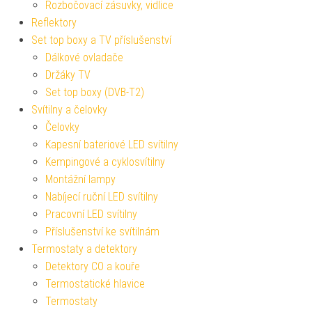
Rozbočovací zásuvky, vidlice
Reflektory
Set top boxy a TV příslušenství
Dálkové ovladače
Držáky TV
Set top boxy (DVB-T2)
Svítilny a čelovky
Čelovky
Kapesní bateriové LED svítilny
Kempingové a cyklosvítilny
Montážní lampy
Nabíjecí ruční LED svítilny
Pracovní LED svítilny
Příslušenství ke svítilnám
Termostaty a detektory
Detektory CO a kouře
Termostatické hlavice
Termostaty