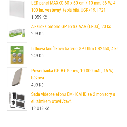
LED panel MAXXO 60 x 60 cm / 10 mm, 36 W, 4
100 lm, vestavný, teplá bílá, UGR<19, IP21
1 059
Kč
Alkalická baterie GP Extra AAA (LR03), 20 ks
299
Kč
Lithiová knoflíková baterie GP Ultra CR2450, 4 ks
249
Kč
Powerbanka GP B+ Series, 10 000 mAh, 15 W,
béžová
499
Kč
Sada videotelefonu EM-10AHD se 2 monitory a
el. zámkem otevř./zavř.
12 019
Kč