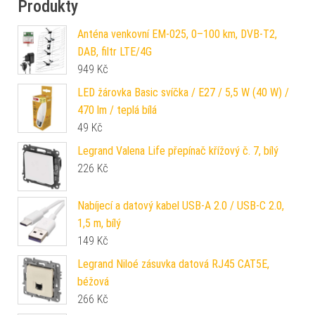
Produkty
Anténa venkovní EM-025, 0–100 km, DVB-T2,
DAB, filtr LTE/4G
949
Kč
LED žárovka Basic svíčka / E27 / 5,5 W (40 W) /
470 lm / teplá bílá
49
Kč
Legrand Valena Life přepínač křížový č. 7, bílý
226
Kč
Nabíjecí a datový kabel USB-A 2.0 / USB-C 2.0,
1,5 m, bílý
149
Kč
Legrand Niloé zásuvka datová RJ45 CAT5E,
béžová
266
Kč