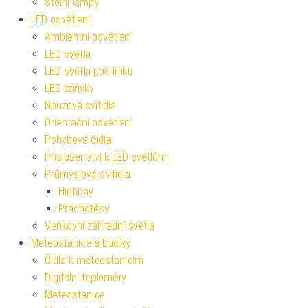
Stolní lampy
LED osvětlení
Ambientní osvětlení
LED světla
LED světla pod linku
LED zářivky
Nouzová svítidla
Orientační osvětlení
Pohybová čidla
Příslušenství k LED světlům
Průmyslová svítidla
Highbay
Prachotěsy
Venkovní zahradní světla
Meteostanice a budíky
Čidla k meteostanicím
Digitální teploměry
Meteostanice