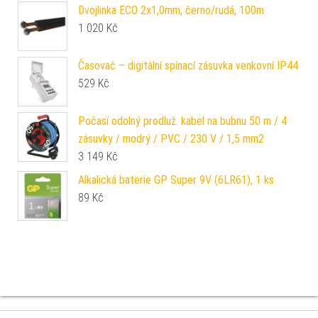
Dvojlinka ECO 2x1,0mm, černo/rudá, 100m
1 020
Kč
Časovač – digitální spínací zásuvka venkovní IP44
529
Kč
Počasí odolný prodluž. kabel na bubnu 50 m / 4
zásuvky / modrý / PVC / 230 V / 1,5 mm2
3 149
Kč
Alkalická baterie GP Super 9V (6LR61), 1 ks
89
Kč