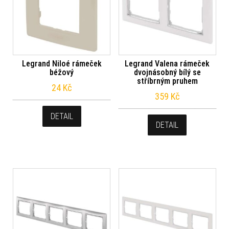
Legrand Niloé rámeček
Legrand Valena rámeček
béžový
dvojnásobný bílý se
stříbrným pruhem
24
Kč
359
Kč
DETAIL
DETAIL