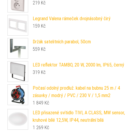
219
Kč
Legrand Valena rámeček dvojnásobný čirý
159
Kč
Držák satelitních parabol, 50cm
559
Kč
LED reflektor TAMBO, 20 W, 2000 lm, IP65, černý
319
Kč
Počasí odolný prodluž. kabel na bubnu 25 m / 4
zásuvky / modrý / PVC / 230 V / 1,5 mm2
1 849
Kč
LED přisazené svítidlo TIVI, A CLASS, MW sensor,
kruhové bílé 12,5W, IP44, neutrální bílá
1 269
Kč