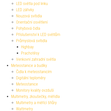
LED světla pod linku
LED zářivky
Nouzová svítidla
Orientační osvětlení
Pohybová čidla
Příslušenství k LED světlům
Průmyslová svítidla
Highbay
Prachotěsy
Venkovní zahradní světla
Meteostanice a budíky
Čidla k meteostanicím
Digitální teploměry
Meteostanice
Monitory kvality ovzduší
Multimetry, zkoušečky, měřidla
Multimetry a měřící šňůry
Wattmetry