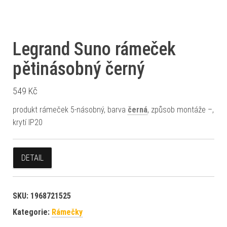
Legrand Suno rámeček
pětinásobný černý
549
Kč
produkt rámeček 5-násobný, barva
černá
, způsob montáže –,
krytí IP20
DETAIL
SKU:
1968721525
Kategorie:
Rámečky