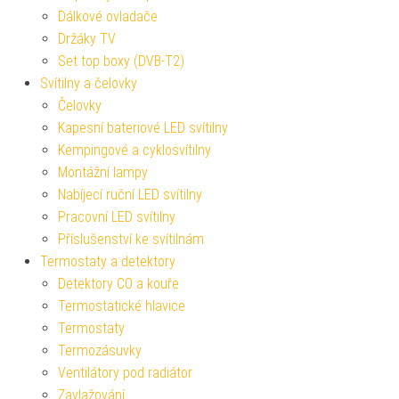
Dálkové ovladače
Držáky TV
Set top boxy (DVB-T2)
Svítilny a čelovky
Čelovky
Kapesní bateriové LED svítilny
Kempingové a cyklosvítilny
Montážní lampy
Nabíjecí ruční LED svítilny
Pracovní LED svítilny
Příslušenství ke svítilnám
Termostaty a detektory
Detektory CO a kouře
Termostatické hlavice
Termostaty
Termozásuvky
Ventilátory pod radiátor
Zavlažování