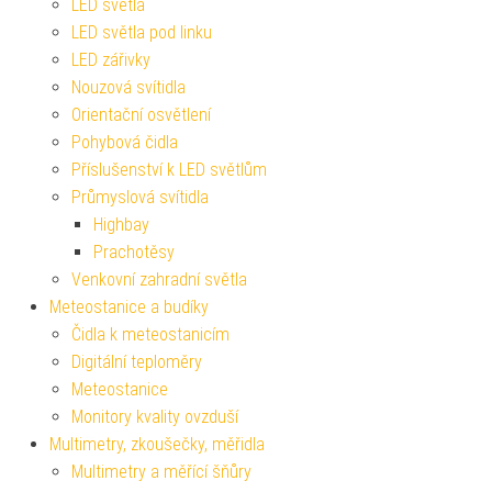
LED světla
LED světla pod linku
LED zářivky
Nouzová svítidla
Orientační osvětlení
Pohybová čidla
Příslušenství k LED světlům
Průmyslová svítidla
Highbay
Prachotěsy
Venkovní zahradní světla
Meteostanice a budíky
Čidla k meteostanicím
Digitální teploměry
Meteostanice
Monitory kvality ovzduší
Multimetry, zkoušečky, měřidla
Multimetry a měřící šňůry