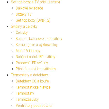
Set top boxy a TV příslušenství
Dálkové ovladače
Držáky TV
Set top boxy (DVB-T2)
Svítilny a čelovky
Čelovky
Kapesní bateriové LED svítilny
Kempingové a cyklosvítilny
Montážní lampy
Nabíjecí ruční LED svítilny
Pracovní LED svítilny
Příslušenství ke svítilnám
Termostaty a detektory
Detektory CO a kouře
Termostatické hlavice
Termostaty
Termozásuvky
Ventilátory pod radiátor