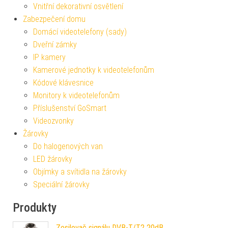
Vnitřní dekorativní osvětlení
Zabezpečení domu
Domácí videotelefony (sady)
Dveřní zámky
IP kamery
Kamerové jednotky k videotelefonům
Kódové klávesnice
Monitory k videotelefonům
Příslušenství GoSmart
Videozvonky
Žárovky
Do halogenových van
LED žárovky
Objímky a svítidla na žárovky
Speciální žárovky
Produkty
Zesilovač signálu DVB-T/T2 20dB