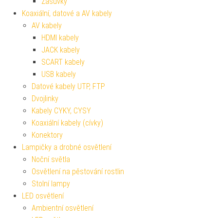
Zásuvky
Koaxiální, datové a AV kabely
AV kabely
HDMI kabely
JACK kabely
SCART kabely
USB kabely
Datové kabely UTP, FTP
Dvojlinky
Kabely CYKY, CYSY
Koaxiální kabely (cívky)
Konektory
Lampičky a drobné osvětlení
Noční světla
Osvětlení na pěstování rostlin
Stolní lampy
LED osvětlení
Ambientní osvětlení