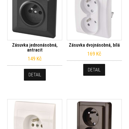
Zásuvka jednonásobná,
Zásuvka dvojnásobná, bílá
antracit
169
Kč
149
Kč
DETAIL
DETAIL