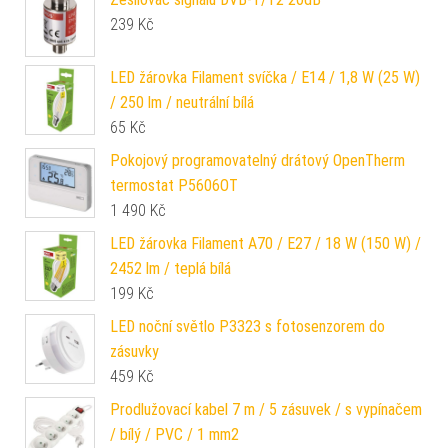
239
Kč
LED žárovka Filament svíčka / E14 / 1,8 W (25 W)
/ 250 lm / neutrální bílá
65
Kč
Pokojový programovatelný drátový OpenTherm
termostat P5606OT
1 490
Kč
LED žárovka Filament A70 / E27 / 18 W (150 W) /
2452 lm / teplá bílá
199
Kč
LED noční světlo P3323 s fotosenzorem do
zásuvky
459
Kč
Prodlužovací kabel 7 m / 5 zásuvek / s vypínačem
/ bílý / PVC / 1 mm2