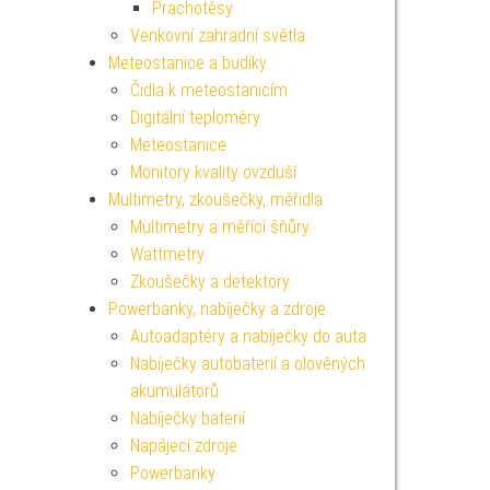
Prachotěsy
Venkovní zahradní světla
Meteostanice a budíky
Čidla k meteostanicím
Digitální teploměry
Meteostanice
Monitory kvality ovzduší
Multimetry, zkoušečky, měřidla
Multimetry a měřící šňůry
Wattmetry
Zkoušečky a detektory
Powerbanky, nabíječky a zdroje
Autoadaptéry a nabíječky do auta
Nabíječky autobaterií a olověných
akumulátorů
Nabíječky baterií
Napájecí zdroje
Powerbanky