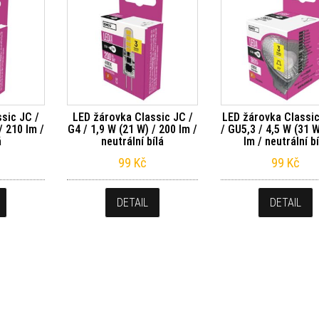
sic JC /
LED žárovka Classic JC /
LED žárovka Classi
/ 210 lm /
G4 / 1,9 W (21 W) / 200 lm /
/ GU5,3 / 4,5 W (31 W
á
neutrální bílá
lm / neutrální bí
99
Kč
99
Kč
DETAIL
DETAIL