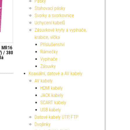
Pásky
Stahovací pásky
Svorky a svorkovnice
Uchycení kabelů
Zásuvkové kryty a vypínače,
krabice, víčka
Příslušenství
c MR16
Rámečky
) / 380
lá
Vypínače
Zásuvky
Koaxiální, datové a AV kabely
AV kabely
HDMI kabely
JACK kabely
SCART kabely
USB kabely
Datové kabely UTP, FTP
Dvojlinky