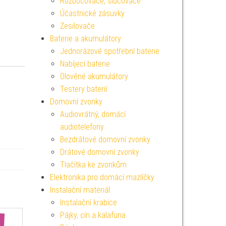
Rozbočovače, slučovače
Účastnické zásuvky
Zesilovače
Baterie a akumulátory
Jednorázové spotřební baterie
Nabíjecí baterie
Olověné akumulátory
Testery baterií
Domovní zvonky
Audiovrátný, domácí
audiotelefony
Bezdrátové domovní zvonky
Drátové domovní zvonky
Tlačítka ke zvonkům
Elektronika pro domácí mazlíčky
Instalační materiál
Instalační krabice
Pájky, cín a kalafuna