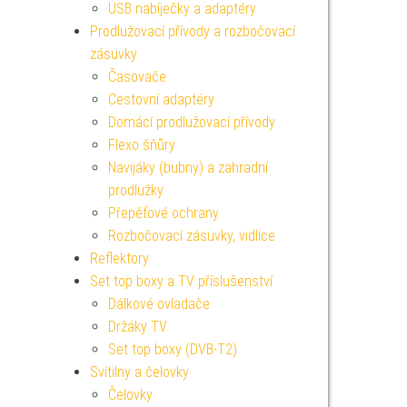
USB nabíječky a adaptéry
Prodlužovací přívody a rozbočovací
zásuvky
Časovače
Cestovní adaptéry
Domácí prodlužovací přívody
Flexo šňůry
Navijáky (bubny) a zahradní
prodlužky
Přepěťové ochrany
Rozbočovací zásuvky, vidlice
Reflektory
Set top boxy a TV příslušenství
Dálkové ovladače
Držáky TV
Set top boxy (DVB-T2)
Svítilny a čelovky
Čelovky