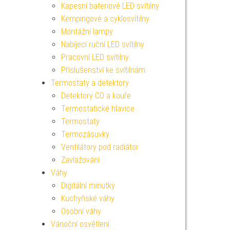
Kapesní bateriové LED svítilny
Kempingové a cyklosvítilny
Montážní lampy
Nabíjecí ruční LED svítilny
Pracovní LED svítilny
Příslušenství ke svítilnám
Termostaty a detektory
Detektory CO a kouře
Termostatické hlavice
Termostaty
Termozásuvky
Ventilátory pod radiátor
Zavlažování
Váhy
Digitální minutky
Kuchyňské váhy
Osobní váhy
Vánoční osvětlení