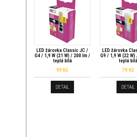
LED žárovka Classic JC /
LED žárovka Clas
G4 / 1,9 W (21 W) / 200 lm /
G9 / 1,9 W (22 W) 
teplá bílá
teplá bíl
99
Kč
79
Kč
DETAIL
DETAIL