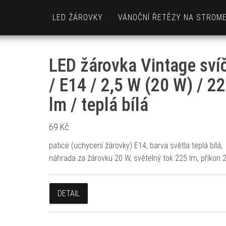
LED ŽÁROVKY
VÁNOČNÍ ŘETĚZY NA STROM
LED žárovka Vintage sví
/ E14 / 2,5 W (20 W) / 2
lm / teplá bílá
69
Kč
patice (uchycení žárovky) E14, barva světla teplá bílá,
náhrada za žárovku 20 W, světelný tok 225 lm, příkon 
DETAIL