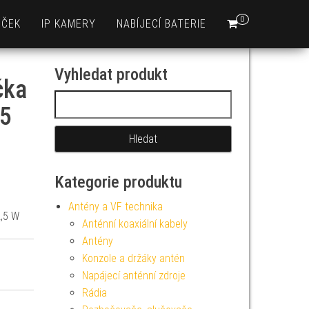
0
EČEK
IP KAMERY
NABÍJECÍ BATERIE
Vyhledat produkt
čka
Vyhledávání
25
Kategorie produktu
Antény a VF technika
2,5 W
Anténní koaxiální kabely
Antény
Konzole a držáky antén
Napájecí anténní zdroje
Rádia