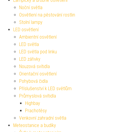
Lampičky a drobné osvětlení
Noční světla
Osvětlení na pěstování rostlin
Stolní lampy
LED osvětlení
Ambientní osvětlení
LED světla
LED světla pod linku
LED zářivky
Nouzová svítidla
Orientační osvětlení
Pohybová čidla
Příslušenství k LED světlům
Průmyslová svítidla
Highbay
Prachotěsy
Venkovní zahradní světla
Meteostanice a budíky