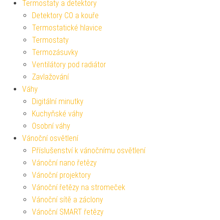
Termostaty a detektory
Detektory CO a kouře
Termostatické hlavice
Termostaty
Termozásuvky
Ventilátory pod radiátor
Zavlažování
Váhy
Digitální minutky
Kuchyňské váhy
Osobní váhy
Vánoční osvětlení
Příslušenství k vánočnímu osvětlení
Vánoční nano řetězy
Vánoční projektory
Vánoční řetězy na stromeček
Vánoční sítě a záclony
Vánoční SMART řetězy