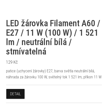
LED žárovka Filament A60 /
E27 / 11 W (100 W) / 1 521
lm / neutrální bílá /
stmívatelná
129
Kč
patice (uchycení žárovky) E27, barva světla neutrální bílá,
náhrada za žárovku 100 W, světelný tok 1 521 lm, příkon 11 W
DETAIL