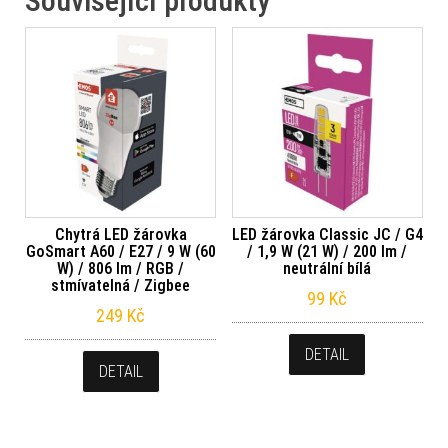
Související produkty
Chytrá LED žárovka
LED žárovka Classic JC / G4
GoSmart A60 / E27 / 9 W (60
/ 1,9 W (21 W) / 200 lm /
W) / 806 lm / RGB /
neutrální bílá
stmívatelná / Zigbee
99
Kč
249
Kč
DETAIL
DETAIL