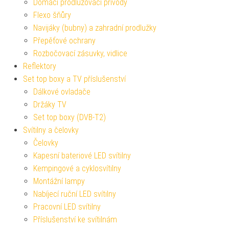
Domácí prodlužovací přívody
Flexo šňůry
Navijáky (bubny) a zahradní prodlužky
Přepěťové ochrany
Rozbočovací zásuvky, vidlice
Reflektory
Set top boxy a TV příslušenství
Dálkové ovladače
Držáky TV
Set top boxy (DVB-T2)
Svítilny a čelovky
Čelovky
Kapesní bateriové LED svítilny
Kempingové a cyklosvítilny
Montážní lampy
Nabíjecí ruční LED svítilny
Pracovní LED svítilny
Příslušenství ke svítilnám