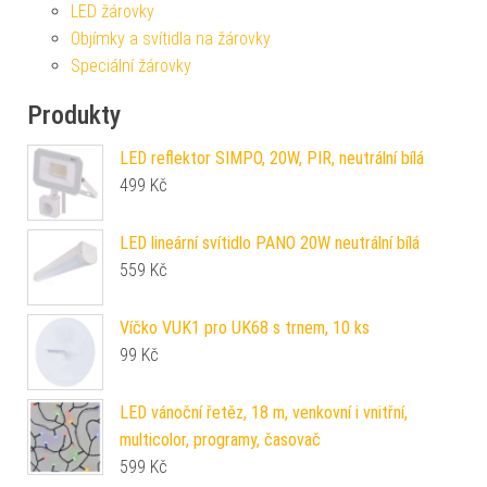
LED žárovky
Objímky a svítidla na žárovky
Speciální žárovky
Produkty
LED reflektor SIMPO, 20W, PIR, neutrální bílá
499
Kč
LED lineární svítidlo PANO 20W neutrální bílá
559
Kč
Víčko VUK1 pro UK68 s trnem, 10 ks
99
Kč
LED vánoční řetěz, 18 m, venkovní i vnitřní,
multicolor, programy, časovač
599
Kč