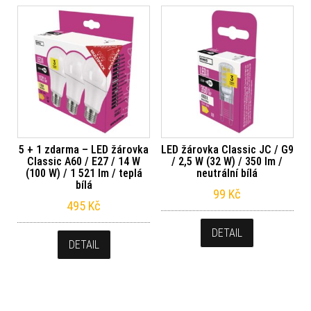
5 + 1 zdarma – LED žárovka
LED žárovka Classic JC / G9
Classic A60 / E27 / 14 W
/ 2,5 W (32 W) / 350 lm /
(100 W) / 1 521 lm / teplá
neutrální bílá
bílá
99
Kč
495
Kč
DETAIL
DETAIL