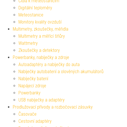
Čidla k meteostanicím
Digitální teploměry
Meteostanice
Monitory kvality ovzduší
Multimetry, zkoušečky, měřidla
Multimetry a měřící šňůry
Wattmetry
Zkoušečky a detektory
Powerbanky, nabíječky a zdroje
Autoadaptéry a nabíječky do auta
Nabíječky autobaterií a olověných akumulátorů
Nabíječky baterií
Napájecí zdroje
Powerbanky
USB nabíječky a adaptéry
Prodlužovací přívody a rozbočovací zásuvky
Časovače
Cestovní adaptéry