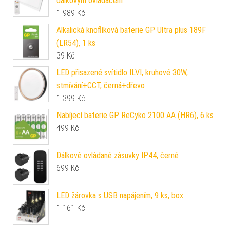
dálkovým ovladačem
1 989
Kč
Alkalická knoflíková baterie GP Ultra plus 189F
(LR54), 1 ks
39
Kč
LED přisazené svítidlo ILVI, kruhové 30W,
stmívání+CCT, černá+dřevo
1 399
Kč
Nabíjecí baterie GP ReCyko 2100 AA (HR6), 6 ks
499
Kč
Dálkově ovládané zásuvky IP44, černé
699
Kč
LED žárovka s USB napájením, 9 ks, box
1 161
Kč