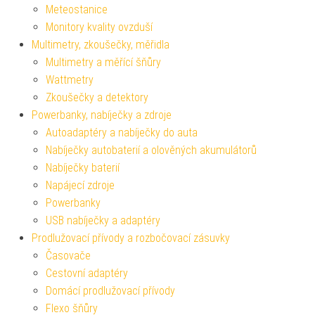
Meteostanice
Monitory kvality ovzduší
Multimetry, zkoušečky, měřidla
Multimetry a měřící šňůry
Wattmetry
Zkoušečky a detektory
Powerbanky, nabíječky a zdroje
Autoadaptéry a nabíječky do auta
Nabíječky autobaterií a olověných akumulátorů
Nabíječky baterií
Napájecí zdroje
Powerbanky
USB nabíječky a adaptéry
Prodlužovací přívody a rozbočovací zásuvky
Časovače
Cestovní adaptéry
Domácí prodlužovací přívody
Flexo šňůry