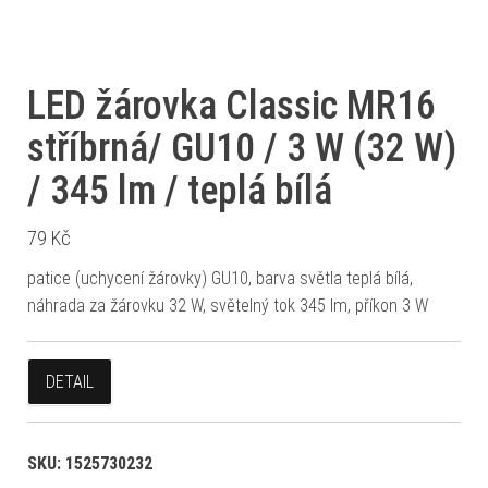
LED žárovka Classic MR16
stříbrná/ GU10 / 3 W (32 W)
/ 345 lm / teplá bílá
79
Kč
patice (uchycení žárovky) GU10, barva světla teplá bílá,
náhrada za žárovku 32 W, světelný tok 345 lm, příkon 3 W
DETAIL
SKU:
1525730232