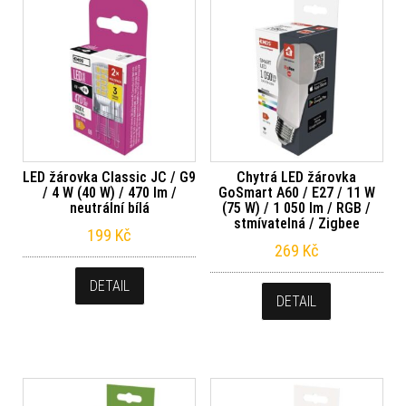
LED žárovka Classic JC / G9
Chytrá LED žárovka
/ 4 W (40 W) / 470 lm /
GoSmart A60 / E27 / 11 W
neutrální bílá
(75 W) / 1 050 lm / RGB /
stmívatelná / Zigbee
199
Kč
269
Kč
DETAIL
DETAIL