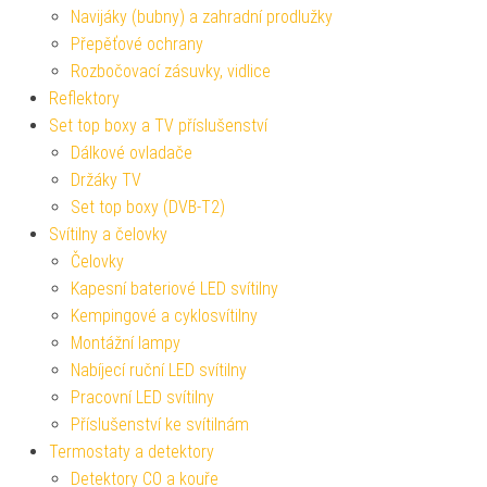
Navijáky (bubny) a zahradní prodlužky
Přepěťové ochrany
Rozbočovací zásuvky, vidlice
Reflektory
Set top boxy a TV příslušenství
Dálkové ovladače
Držáky TV
Set top boxy (DVB-T2)
Svítilny a čelovky
Čelovky
Kapesní bateriové LED svítilny
Kempingové a cyklosvítilny
Montážní lampy
Nabíjecí ruční LED svítilny
Pracovní LED svítilny
Příslušenství ke svítilnám
Termostaty a detektory
Detektory CO a kouře