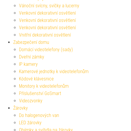
Vánoční svícny, svíčky a lucerny
Venkovní dekorativní osvětlení
Venkovní dekorativní osvětlení
Venkovní dekorativní osvětlení
Vnitřní dekorativní osvětlení
Zabezpečení domu
Domácí videotelefony (sady)
Dveřní zámky
IP kamery
Kamerové jednotky k videotelefonům
Kódové klávesnice
Monitory k videotelefonům
Příslušenství GoSmart
Videozvonky
Žárovky
Do halogenových van
LED žárovky
Objímky a svítidla na žárovky