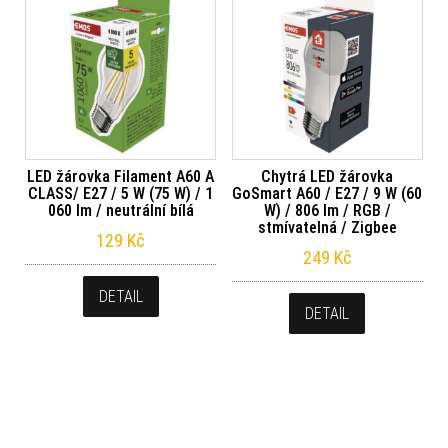
LED žárovka Filament A60 A
Chytrá LED žárovka
CLASS/ E27 / 5 W (75 W) / 1
GoSmart A60 / E27 / 9 W (60
060 lm / neutrální bílá
W) / 806 lm / RGB /
stmívatelná / Zigbee
129
Kč
249
Kč
DETAIL
DETAIL