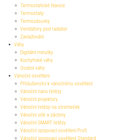
Termostatické hlavice
Termostaty
Termozásuvky
Ventilátory pod radiátor
Zavlažování
Váhy
Digitální minutky
Kuchyňské váhy
Osobní váhy
Vánoční osvětlení
Příslušenství k vánočnímu osvětlení
Vánoční nano řetězy
Vánoční projektory
Vánoční řetězy na stromeček
Vánoční sítě a záclony
Vánoční SMART řetězy
Vánoční spojovací osvětlení Profi
Vánoční spojovací osvětlení Standard