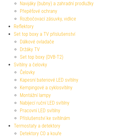
Navijáky (bubny) a zahradní prodlužky
Přepěťové ochrany
Rozbočovací zásuvky, vidlice
Reflektory
Set top boxy a TV příslušenství
Dálkové ovladače
Držáky TV
Set top boxy (DVB-T2)
Svítilny a čelovky
Čelovky
Kapesní bateriové LED svítilny
Kempingové a cyklosvítilny
Montážní lampy
Nabíjecí ruční LED svítilny
Pracovní LED svítilny
Příslušenství ke svítilnám
Termostaty a detektory
Detektory CO a kouře