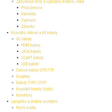
Zásuvkové kryty a vypínače, krabice, víčka
Příslušenství
Rámečky
Vypínače
Zásuvky
Koaxiální, datové a AV kabely
AV kabely
HDMI kabely
JACK kabely
SCART kabely
USB kabely
Datové kabely UTP, FTP
Dvojlinky
Kabely CYKY, CYSY
Koaxiální kabely (cívky)
Konektory
Lampičky a drobné osvětlení
Noční světla