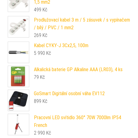
1,5 mm2
499
Kč
Prodlužovací kabel 3 m / 5 zásuvek / s vypínačem
/ bílý / PVC / 1 mm2
269
Kč
Kabel CYKY-J 3Cx2,5, 100m
5 990
Kč
Alkalická baterie GP Alkaline AAA (LR03), 4 ks
79
Kč
GoSmart Digitální osobní váha EV112
899
Kč
Pracovní LED svítidlo 360° 70W 7000lm IP54
French
2 990
Kč