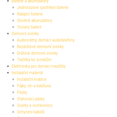
Baterie a akumulátory
Jednorázové spotřební baterie
Nabíjecí baterie
Olověné akumulátory
Testery baterií
Domovní zvonky
Audiovrátný, domácí audiotelefony
Bezdrátové domovní zvonky
Drátové domovní zvonky
Tlačítka ke zvonkům
Elektronika pro domácí mazlíčky
Instalační materiál
Instalační krabice
Pájky, cín a kalafuna
Pásky
Stahovací pásky
Svorky a svorkovnice
Uchycení kabelů