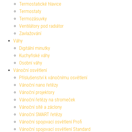
Termostatické hlavice
Termostaty
Termozásuvky
Ventilátory pod radiátor
Zavlažování
Váhy
Digitální minutky
Kuchyňské váhy
Osobní váhy
Vánoční osvětlení
Příslušenství k vánočnímu osvětlení
Vánoční nano řetězy
Vánoční projektory
Vánoční řetězy na stromeček
Vánoční sítě a záclony
Vánoční SMART řetězy
Vánoční spojovací osvětlení Profi
Vánoční spojovací osvětlení Standard