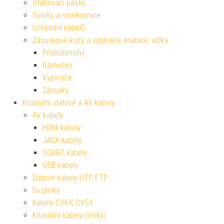
Stahovací pásky
Svorky a svorkovnice
Uchycení kabelů
Zásuvkové kryty a vypínače, krabice, víčka
Příslušenství
Rámečky
Vypínače
Zásuvky
Koaxiální, datové a AV kabely
AV kabely
HDMI kabely
JACK kabely
SCART kabely
USB kabely
Datové kabely UTP, FTP
Dvojlinky
Kabely CYKY, CYSY
Koaxiální kabely (cívky)