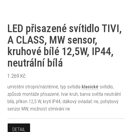
LED přisazené svítidlo TIVI,
A CLASS, MW sensor,
kruhové bílé 12,5W, IP44,
neutrální bílá
1 269
Kč
umístění stropní/nástěnné, typ svítidla
klasické
svítidlo,
způsob montáže přisazené, tvar kruh, barva světla neutrální
bílá, příkon 12,5 W, krytí IP44, dálkový ovladač ne, pohybový
senzor MW, možnost stmívání ne
DETAIL