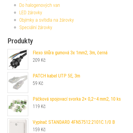
Do halogenových van
LED žárovky
Objímky a svítidla na žárovky
Speciální žárovky
Produkty
Flexo šňůra gumová 3x 1mm2, 3m, černá
209
Kč
PATCH kabel UTP 5E, 3m
59
Kč
Páčková spojovací svorka 2× 0,2–4 mm2, 10 ks
119
Kč
Vypínač STANDARD 4FN57512.2101C.1/0 B
159
Kč