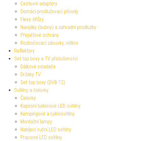
Cestovní adaptéry
Domácí prodlužovací přívody
Flexo šňůry
Navijáky (bubny) a zahradní prodlužky
Přepěťové ochrany
Rozbočovací zásuvky, vidlice
Reflektory
Set top boxy a TV příslušenství
Dálkové ovladače
Držáky TV
Set top boxy (DVB-T2)
Svítilny a čelovky
Čelovky
Kapesní bateriové LED svítilny
Kempingové a cyklosvítilny
Montážní lampy
Nabíjecí ruční LED svítilny
Pracovní LED svítilny