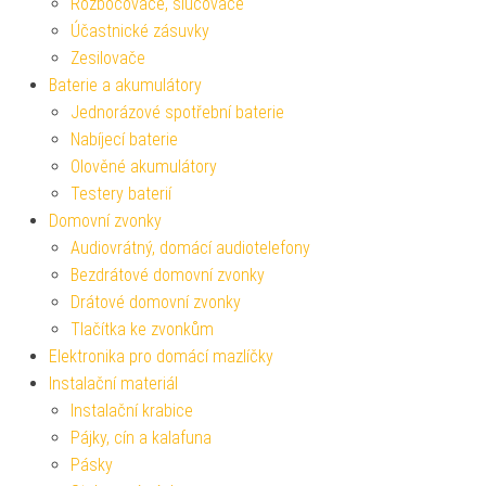
Rozbočovače, slučovače
Účastnické zásuvky
Zesilovače
Baterie a akumulátory
Jednorázové spotřební baterie
Nabíjecí baterie
Olověné akumulátory
Testery baterií
Domovní zvonky
Audiovrátný, domácí audiotelefony
Bezdrátové domovní zvonky
Drátové domovní zvonky
Tlačítka ke zvonkům
Elektronika pro domácí mazlíčky
Instalační materiál
Instalační krabice
Pájky, cín a kalafuna
Pásky