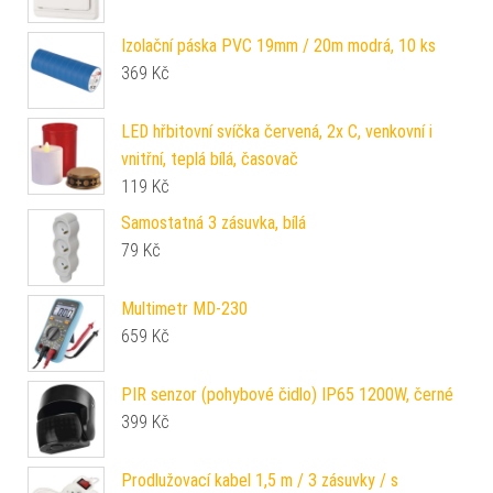
Izolační páska PVC 19mm / 20m modrá, 10 ks
369
Kč
LED hřbitovní svíčka červená, 2x C, venkovní i
vnitřní, teplá bílá, časovač
119
Kč
Samostatná 3 zásuvka, bílá
79
Kč
Multimetr MD-230
659
Kč
PIR senzor (pohybové čidlo) IP65 1200W, černé
399
Kč
Prodlužovací kabel 1,5 m / 3 zásuvky / s