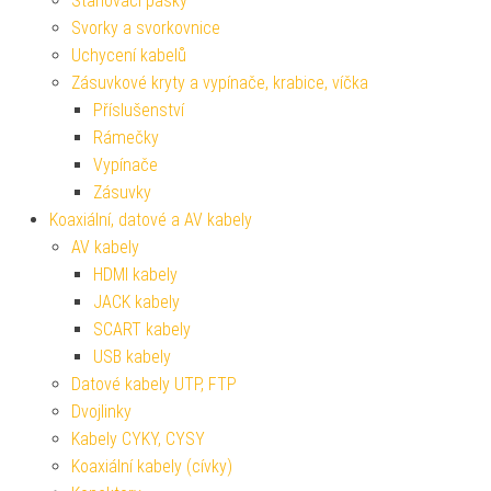
Stahovací pásky
Svorky a svorkovnice
Uchycení kabelů
Zásuvkové kryty a vypínače, krabice, víčka
Příslušenství
Rámečky
Vypínače
Zásuvky
Koaxiální, datové a AV kabely
AV kabely
HDMI kabely
JACK kabely
SCART kabely
USB kabely
Datové kabely UTP, FTP
Dvojlinky
Kabely CYKY, CYSY
Koaxiální kabely (cívky)