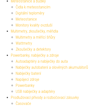
Meteostanice a budíky
Čidla k meteostanicím
Digitální teploměry
Meteostanice
Monitory kvality ovzduší
Multimetry, zkoušečky, měřidla
Multimetry a měřící šňůry
Wattmetry
Zkoušečky a detektory
Powerbanky, nabíječky a zdroje
Autoadaptéry a nabíječky do auta
Nabíječky autobaterií a olověných akumulátorů
Nabíječky baterií
Napájecí zdroje
Powerbanky
USB nabíječky a adaptéry
Prodlužovací přívody a rozbočovací zásuvky
Časovače