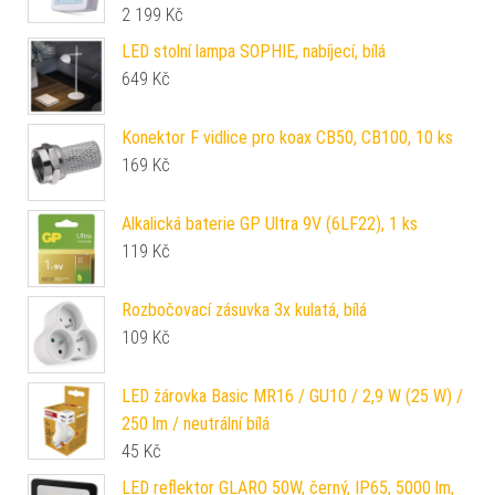
2 199
Kč
LED stolní lampa SOPHIE, nabíjecí, bílá
649
Kč
Konektor F vidlice pro koax CB50, CB100, 10 ks
169
Kč
Alkalická baterie GP Ultra 9V (6LF22), 1 ks
119
Kč
Rozbočovací zásuvka 3x kulatá, bílá
109
Kč
LED žárovka Basic MR16 / GU10 / 2,9 W (25 W) /
250 lm / neutrální bílá
45
Kč
LED reflektor GLARO 50W, černý, IP65, 5000 lm,