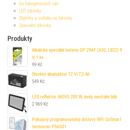
Do halogenových van
LED žárovky
Objímky a svítidla na žárovky
Speciální žárovky
Produkty
Alkalická speciální baterie GP 29AF (A32, L822) 9
V, 1 ks
99
Kč
Olověný akumulátor 12 V/7,2 Ah
549
Kč
LED reflektor INOVO 200 W, šedý, neutrální bílá
2 969
Kč
Pokojový programovatelný drátový WiFi GoSmart
termostat P56S01