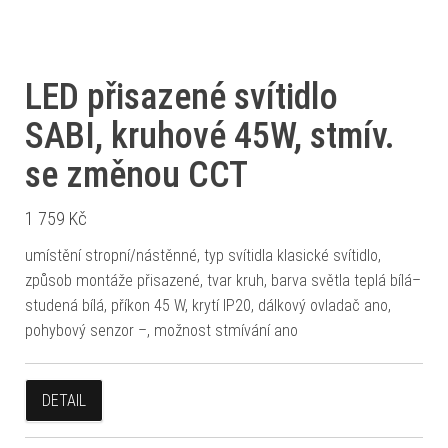
LED přisazené svítidlo
SABI, kruhové 45W, stmív.
se změnou CCT
1 759
Kč
umístění stropní/nástěnné, typ svítidla klasické svítidlo,
způsob montáže přisazené, tvar kruh, barva světla teplá bílá–
studená bílá, příkon 45 W, krytí IP20, dálkový ovladač ano,
pohybový senzor –, možnost stmívání ano
DETAIL