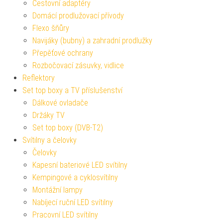
Cestovní adaptéry
Domácí prodlužovací přívody
Flexo šňůry
Navijáky (bubny) a zahradní prodlužky
Přepěťové ochrany
Rozbočovací zásuvky, vidlice
Reflektory
Set top boxy a TV příslušenství
Dálkové ovladače
Držáky TV
Set top boxy (DVB-T2)
Svítilny a čelovky
Čelovky
Kapesní bateriové LED svítilny
Kempingové a cyklosvítilny
Montážní lampy
Nabíjecí ruční LED svítilny
Pracovní LED svítilny