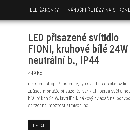
LED ŽÁROVKY
VÁNOČNÍ ŘETĚZY NA STROM
LED přisazené svítidlo
FIONI, kruhové bílé 24W
neutrální b., IP44
449
Kč
umístění stropní/nástěnné, typ svítidla klasické svítidlo
způsob montáže přisazené, tvar kruh, barva světla neu
bílá, příkon 24 W, krytí IP44, dálkový ovladač ne, pohyb
senzor ne, možnost stmívání ne
DETAIL