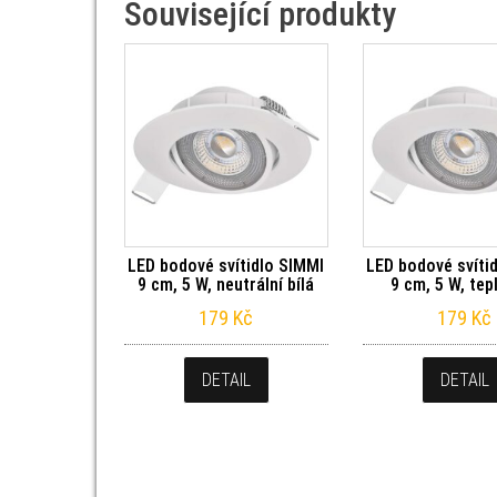
Související produkty
LED bodové svítidlo SIMMI
LED bodové svíti
9 cm, 5 W, neutrální bílá
9 cm, 5 W, tepl
179
Kč
179
Kč
DETAIL
DETAIL