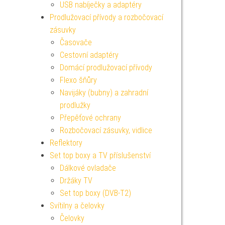
USB nabíječky a adaptéry
Prodlužovací přívody a rozbočovací
zásuvky
Časovače
Cestovní adaptéry
Domácí prodlužovací přívody
Flexo šňůry
Navijáky (bubny) a zahradní
prodlužky
Přepěťové ochrany
Rozbočovací zásuvky, vidlice
Reflektory
Set top boxy a TV příslušenství
Dálkové ovladače
Držáky TV
Set top boxy (DVB-T2)
Svítilny a čelovky
Čelovky