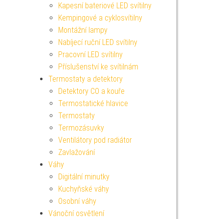
Kapesní bateriové LED svítilny
Kempingové a cyklosvítilny
Montážní lampy
Nabíjecí ruční LED svítilny
Pracovní LED svítilny
Příslušenství ke svítilnám
Termostaty a detektory
Detektory CO a kouře
Termostatické hlavice
Termostaty
Termozásuvky
Ventilátory pod radiátor
Zavlažování
Váhy
Digitální minutky
Kuchyňské váhy
Osobní váhy
Vánoční osvětlení