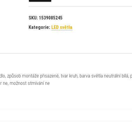
SKU:
1539085245
Kategorie:
LED světla
idlo, způsob montáže přisazené, tvar kruh, barva světla neutrální bílá, 
or ne, možnost stmívání ne