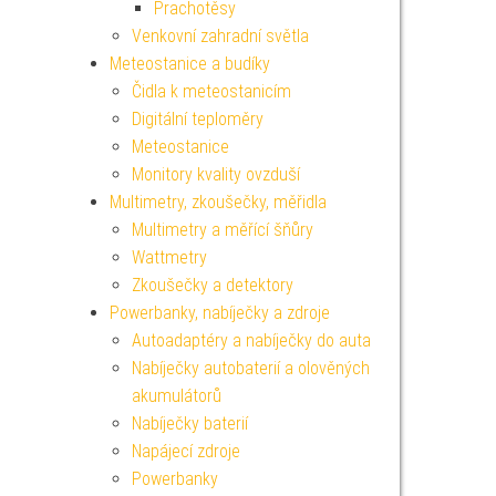
Prachotěsy
Venkovní zahradní světla
Meteostanice a budíky
Čidla k meteostanicím
Digitální teploměry
Meteostanice
Monitory kvality ovzduší
Multimetry, zkoušečky, měřidla
Multimetry a měřící šňůry
Wattmetry
Zkoušečky a detektory
Powerbanky, nabíječky a zdroje
Autoadaptéry a nabíječky do auta
Nabíječky autobaterií a olověných
akumulátorů
Nabíječky baterií
Napájecí zdroje
Powerbanky