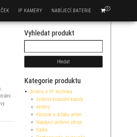
0
EČEK
IP KAMERY
NABÍJECÍ BATERIE
Vyhledat produkt
Vyhledávání
Kategorie produktu
,
Antény a VF technika
trální
Anténní koaxiální kabely
ový
Antény
Konzole a držáky antén
Napájecí anténní zdroje
Rádia