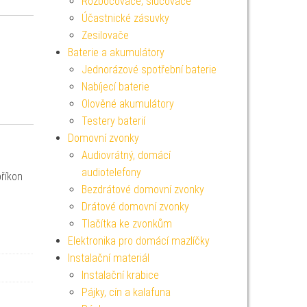
Rozbočovače, slučovače
Účastnické zásuvky
Zesilovače
Baterie a akumulátory
Jednorázové spotřební baterie
Nabíjecí baterie
Olověné akumulátory
Testery baterií
Domovní zvonky
Audiovrátný, domácí
audiotelefony
příkon
Bezdrátové domovní zvonky
Drátové domovní zvonky
Tlačítka ke zvonkům
Elektronika pro domácí mazlíčky
Instalační materiál
Instalační krabice
Pájky, cín a kalafuna