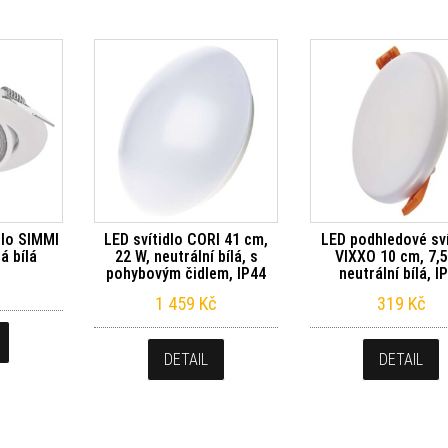
dlo SIMMI
LED svítidlo CORI 41 cm,
LED podhledové sví
á bílá
22 W, neutrální bílá, s
VIXXO 10 cm, 7,5
pohybovým čidlem, IP44
neutrální bílá, I
1 459
Kč
319
Kč
DETAIL
DETAIL