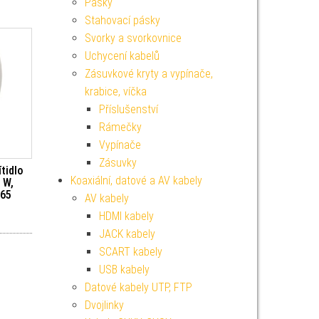
Pásky
Stahovací pásky
Svorky a svorkovnice
Uchycení kabelů
Zásuvkové kryty a vypínače,
krabice, víčka
Příslušenství
Rámečky
Vypínače
Zásuvky
tidlo
Koaxiální, datové a AV kabely
 W,
P65
AV kabely
HDMI kabely
JACK kabely
SCART kabely
USB kabely
Datové kabely UTP, FTP
Dvojlinky