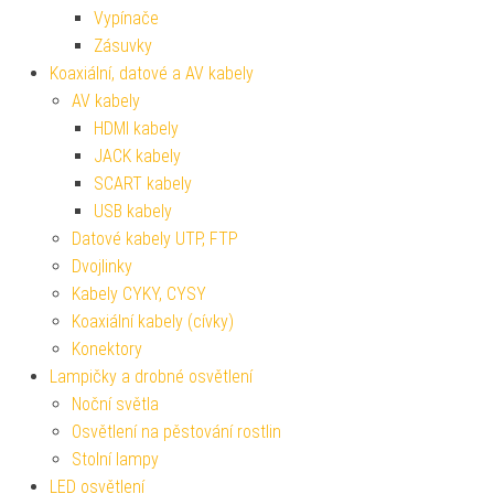
Vypínače
Zásuvky
Koaxiální, datové a AV kabely
AV kabely
HDMI kabely
JACK kabely
SCART kabely
USB kabely
Datové kabely UTP, FTP
Dvojlinky
Kabely CYKY, CYSY
Koaxiální kabely (cívky)
Konektory
Lampičky a drobné osvětlení
Noční světla
Osvětlení na pěstování rostlin
Stolní lampy
LED osvětlení