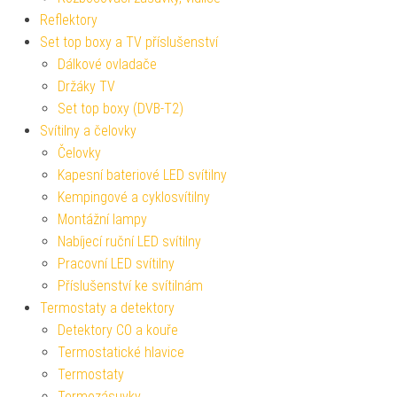
Reflektory
Set top boxy a TV příslušenství
Dálkové ovladače
Držáky TV
Set top boxy (DVB-T2)
Svítilny a čelovky
Čelovky
Kapesní bateriové LED svítilny
Kempingové a cyklosvítilny
Montážní lampy
Nabíjecí ruční LED svítilny
Pracovní LED svítilny
Příslušenství ke svítilnám
Termostaty a detektory
Detektory CO a kouře
Termostatické hlavice
Termostaty
Termozásuvky