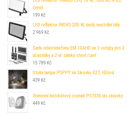
LED reflektor TAMBO EVO, 10 W, 1000 lm, IP65,
černý
199
Kč
LED reflektor INOVO 200 W, šedý, neutrální bílá
2 969
Kč
Sada videotelefonu EM-10AHD se 2 vstupy pro 2
účastníky a 2 el. zámky otevř./zavř.
15 789
Kč
Stolní lampa POPPY na žárovku E27, růžová
439
Kč
Domovní bezdrátový zvonek P5733S do zásuvky
449
Kč