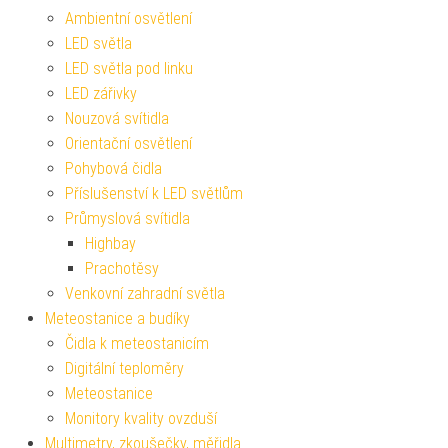
Ambientní osvětlení
LED světla
LED světla pod linku
LED zářivky
Nouzová svítidla
Orientační osvětlení
Pohybová čidla
Příslušenství k LED světlům
Průmyslová svítidla
Highbay
Prachotěsy
Venkovní zahradní světla
Meteostanice a budíky
Čidla k meteostanicím
Digitální teploměry
Meteostanice
Monitory kvality ovzduší
Multimetry, zkoušečky, měřidla