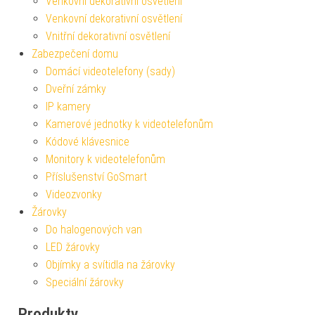
Venkovní dekorativní osvětlení
Venkovní dekorativní osvětlení
Vnitřní dekorativní osvětlení
Zabezpečení domu
Domácí videotelefony (sady)
Dveřní zámky
IP kamery
Kamerové jednotky k videotelefonům
Kódové klávesnice
Monitory k videotelefonům
Příslušenství GoSmart
Videozvonky
Žárovky
Do halogenových van
LED žárovky
Objímky a svítidla na žárovky
Speciální žárovky
Produkty