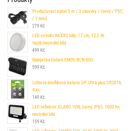
Prodlužovací kabel 5 m / 3 zásuvky / černý / PVC
/ 1 mm2
279
Kč
LED svítidlo NEXXO bílé, 17 cm, 12,5 W,
teplá/neutrální bílá
499
Kč
Nabíječka baterií EMOS BCN-60U
599
Kč
Lithiová knoflíková baterie GP Ultra plus CR2016,
4 ks
149
Kč
LED reflektor GLARO 10W, černý, IP65, 1000 lm,
neutrální bílá
159
Kč