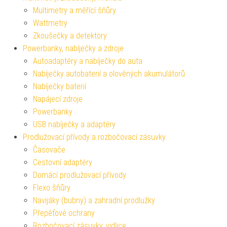
Multimetry a měřící šňůry
Wattmetry
Zkoušečky a detektory
Powerbanky, nabíječky a zdroje
Autoadaptéry a nabíječky do auta
Nabíječky autobaterií a olověných akumulátorů
Nabíječky baterií
Napájecí zdroje
Powerbanky
USB nabíječky a adaptéry
Prodlužovací přívody a rozbočovací zásuvky
Časovače
Cestovní adaptéry
Domácí prodlužovací přívody
Flexo šňůry
Navijáky (bubny) a zahradní prodlužky
Přepěťové ochrany
Rozbočovací zásuvky, vidlice