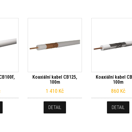
 CB100F,
Koaxiální kabel CB125,
Koaxiální kabel C
100m
100m
č
1 410
Kč
860
Kč
DETAIL
DETAIL