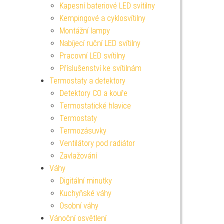
Kapesní bateriové LED svítilny
Kempingové a cyklosvítilny
Montážní lampy
Nabíjecí ruční LED svítilny
Pracovní LED svítilny
Příslušenství ke svítilnám
Termostaty a detektory
Detektory CO a kouře
Termostatické hlavice
Termostaty
Termozásuvky
Ventilátory pod radiátor
Zavlažování
Váhy
Digitální minutky
Kuchyňské váhy
Osobní váhy
Vánoční osvětlení