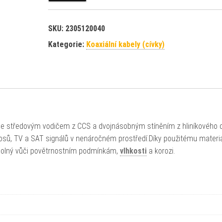
SKU:
2305120040
Kategorie:
Koaxiální kabely (cívky)
 se středovým vodičem z CCS a dvojnásobným stíněním z hliníkového d
enosů, TV a SAT signálů v nenáročném prostředí.Díky použitému materi
odolný vůči povětrnostním podmínkám,
vlhkosti
a korozi.