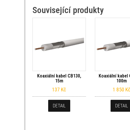
Související produkty
Koaxiální kabel CB130,
Koaxiální kabel
15m
100m
137
Kč
1 850
K
DETAIL
DETAIL