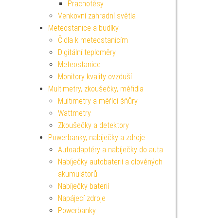
Prachotěsy
Venkovní zahradní světla
Meteostanice a budíky
Čidla k meteostanicím
Digitální teploměry
Meteostanice
Monitory kvality ovzduší
Multimetry, zkoušečky, měřidla
Multimetry a měřící šňůry
Wattmetry
Zkoušečky a detektory
Powerbanky, nabíječky a zdroje
Autoadaptéry a nabíječky do auta
Nabíječky autobaterií a olověných
akumulátorů
Nabíječky baterií
Napájecí zdroje
Powerbanky