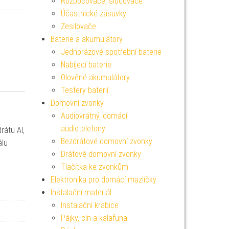
Rozbočovače, slučovače
Účastnické zásuvky
Zesilovače
Baterie a akumulátory
Jednorázové spotřební baterie
Nabíjecí baterie
Olověné akumulátory
Testery baterií
Domovní zvonky
Audiovrátný, domácí
audiotelefony
rátu Al,
Bezdrátové domovní zvonky
álu
Drátové domovní zvonky
Tlačítka ke zvonkům
Elektronika pro domácí mazlíčky
Instalační materiál
Instalační krabice
Pájky, cín a kalafuna