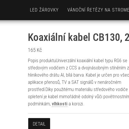
LED ŽÁROVKY
VÁNOČNÍ ŘETĚZY NA STROM
Koaxiální kabel CB130,
165
Kč
Popis produktuUniverzální koaxiální kabel typu RG6 se
středovým vodičem z CCS a dvojnásobným stíněním z
hliníkového drátu Al, bílá barva. Kabel je určen pro vše
aplikace přenosů, TV a SAT signálů v nenáročném
prostředí.Díky použitému materiálu středového vodiče
opletení je kabel mimořádně odolný vůči povětrnostní
podmínkám,
vlhkosti
a korozi.
DETAIL