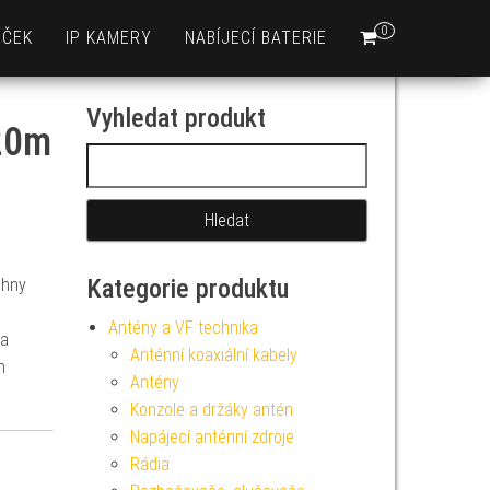
0
EČEK
IP KAMERY
NABÍJECÍ BATERIE
Vyhledat produkt
 20m
Vyhledávání
Kategorie produktu
chny
Antény a VF technika
 a
Anténní koaxiální kabely
m
Antény
Konzole a držáky antén
Napájecí anténní zdroje
Rádia