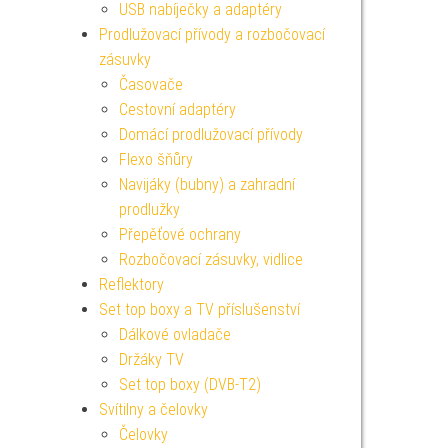
USB nabíječky a adaptéry
Prodlužovací přívody a rozbočovací
zásuvky
Časovače
Cestovní adaptéry
Domácí prodlužovací přívody
Flexo šňůry
Navijáky (bubny) a zahradní
prodlužky
Přepěťové ochrany
Rozbočovací zásuvky, vidlice
Reflektory
Set top boxy a TV příslušenství
Dálkové ovladače
Držáky TV
Set top boxy (DVB-T2)
Svítilny a čelovky
Čelovky