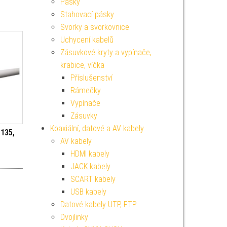
Pásky
Stahovací pásky
Svorky a svorkovnice
Uchycení kabelů
Zásuvkové kryty a vypínače,
krabice, víčka
Příslušenství
Rámečky
Vypínače
Zásuvky
Koaxiální, datové a AV kabely
B135,
AV kabely
HDMI kabely
JACK kabely
SCART kabely
USB kabely
Datové kabely UTP, FTP
Dvojlinky