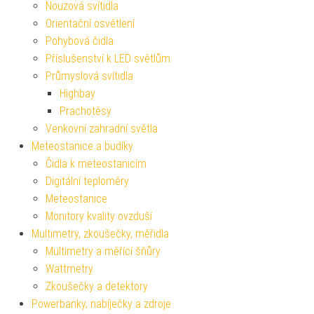
Nouzová svítidla
Orientační osvětlení
Pohybová čidla
Příslušenství k LED světlům
Průmyslová svítidla
Highbay
Prachotěsy
Venkovní zahradní světla
Meteostanice a budíky
Čidla k meteostanicím
Digitální teploměry
Meteostanice
Monitory kvality ovzduší
Multimetry, zkoušečky, měřidla
Multimetry a měřící šňůry
Wattmetry
Zkoušečky a detektory
Powerbanky, nabíječky a zdroje