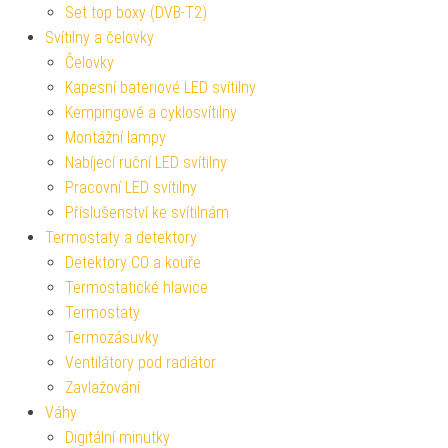
Set top boxy (DVB-T2)
Svítilny a čelovky
Čelovky
Kapesní bateriové LED svítilny
Kempingové a cyklosvítilny
Montážní lampy
Nabíjecí ruční LED svítilny
Pracovní LED svítilny
Příslušenství ke svítilnám
Termostaty a detektory
Detektory CO a kouře
Termostatické hlavice
Termostaty
Termozásuvky
Ventilátory pod radiátor
Zavlažování
Váhy
Digitální minutky