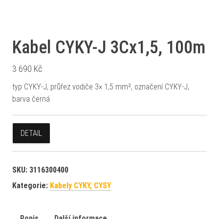
Kabel CYKY-J 3Cx1,5, 100m
3 690
Kč
typ CYKY-J, průřez vodiče 3× 1,5 mm², označení CYKY-J,
barva černá
DETAIL
SKU:
3116300400
Kategorie:
Kabely CYKY, CYSY
Popis
Další informace