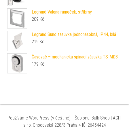
Legrand Valena rámeček, stříbrný
209
Kč
Legrand Suno zásuvka jednonásobná, IP44, bílá
219
Kč
Časovač – mechanická spínací zásuvka TS-MD3
179
Kč
Používáme WordPress (v češtině).
|
Šablona: Bulk Shop
| ACIT
s.r.o. Chodovská 228/3 Praha 4 IČ: 26454424