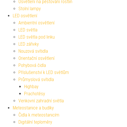
Osvětlení na pěstování rostlin
Stolní lampy
LED osvětlení
Ambientní osvětlení
LED světla
LED světla pod linku
LED zářivky
Nouzová svítidla
Orientační osvětlení
Pohybová čidla
Příslušenství k LED světlům
Průmyslová svítidla
Highbay
Prachotěsy
Venkovní zahradní světla
Meteostanice a budíky
Čidla k meteostanicím
Digitální teploměry