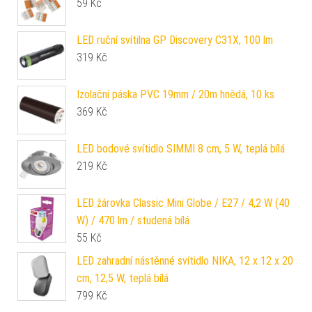
59
Kč
LED ruční svítilna GP Discovery C31X, 100 lm
319
Kč
Izolační páska PVC 19mm / 20m hnědá, 10 ks
369
Kč
LED bodové svítidlo SIMMI 8 cm, 5 W, teplá bílá
219
Kč
LED žárovka Classic Mini Globe / E27 / 4,2 W (40
W) / 470 lm / studená bílá
55
Kč
LED zahradní nástěnné svítidlo NIKA, 12 x 12 x 20
cm, 12,5 W, teplá bílá
799
Kč