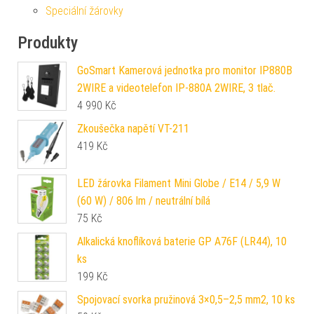
Speciální žárovky
Produkty
GoSmart Kamerová jednotka pro monitor IP880B
2WIRE a videotelefon IP-880A 2WIRE, 3 tlač.
4 990
Kč
Zkoušečka napětí VT-211
419
Kč
LED žárovka Filament Mini Globe / E14 / 5,9 W
(60 W) / 806 lm / neutrální bílá
75
Kč
Alkalická knoflíková baterie GP A76F (LR44), 10
ks
199
Kč
Spojovací svorka pružinová 3×0,5–2,5 mm2, 10 ks