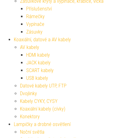
Zásuvkové kryty a vypínače, krabice, víčka
Příslušenství
Rámečky
Vypínače
Zásuvky
Koaxiální, datové a AV kabely
AV kabely
HDMI kabely
JACK kabely
SCART kabely
USB kabely
Datové kabely UTP, FTP
Dvojlinky
Kabely CYKY, CYSY
Koaxiální kabely (cívky)
Konektory
Lampičky a drobné osvětlení
Noční světla