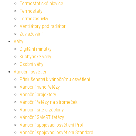
Termostatické hlavice
Termostaty
Termozásuvky
Ventilátory pod radiátor
Zavlažování
Váhy
Digitální minutky
Kuchyňské váhy
Osobní váhy
Vánoční osvětlení
Příslušenství k vánočnímu osvětlení
Vánoční nano řetězy
Vánoční projektory
Vánoční řetězy na stromeček
Vánoční sítě a záclony
Vánoční SMART řetězy
Vánoční spojovací osvětlení Profi
Vánoční spojovací osvětlení Standard