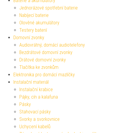
Baterie a akumulátory
Jednorázové spotřební baterie
Nabíjecí baterie
Olověné akumulátory
Testery baterií
Domovní zvonky
Audiovrátný, domácí audiotelefony
Bezdrátové domovní zvonky
Drátové domovní zvonky
Tlačítka ke zvonkům
Elektronika pro domácí mazlíčky
Instalační materiál
Instalační krabice
Pájky, cín a kalafuna
Pásky
Stahovací pásky
Svorky a svorkovnice
Uchycení kabelů