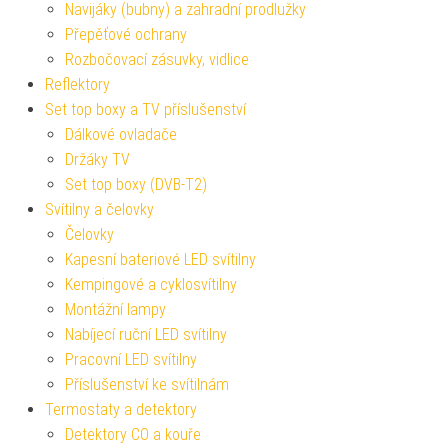
Navijáky (bubny) a zahradní prodlužky
Přepěťové ochrany
Rozbočovací zásuvky, vidlice
Reflektory
Set top boxy a TV příslušenství
Dálkové ovladače
Držáky TV
Set top boxy (DVB-T2)
Svítilny a čelovky
Čelovky
Kapesní bateriové LED svítilny
Kempingové a cyklosvítilny
Montážní lampy
Nabíjecí ruční LED svítilny
Pracovní LED svítilny
Příslušenství ke svítilnám
Termostaty a detektory
Detektory CO a kouře