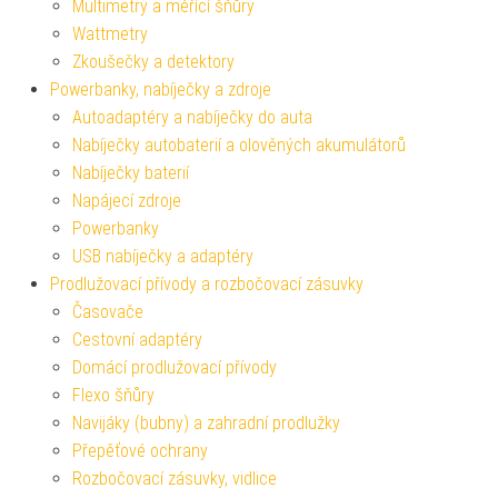
Multimetry a měřící šňůry
Wattmetry
Zkoušečky a detektory
Powerbanky, nabíječky a zdroje
Autoadaptéry a nabíječky do auta
Nabíječky autobaterií a olověných akumulátorů
Nabíječky baterií
Napájecí zdroje
Powerbanky
USB nabíječky a adaptéry
Prodlužovací přívody a rozbočovací zásuvky
Časovače
Cestovní adaptéry
Domácí prodlužovací přívody
Flexo šňůry
Navijáky (bubny) a zahradní prodlužky
Přepěťové ochrany
Rozbočovací zásuvky, vidlice