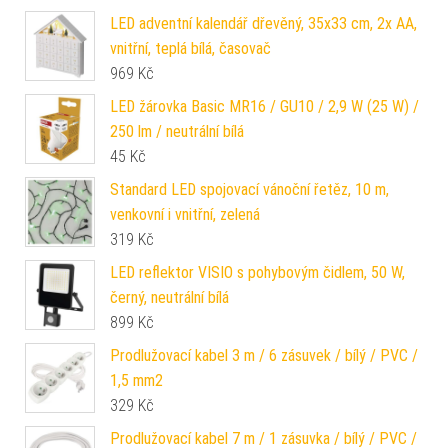
LED adventní kalendář dřevěný, 35x33 cm, 2x AA,
vnitřní, teplá bílá, časovač
969
Kč
LED žárovka Basic MR16 / GU10 / 2,9 W (25 W) /
250 lm / neutrální bílá
45
Kč
Standard LED spojovací vánoční řetěz, 10 m,
venkovní i vnitřní, zelená
319
Kč
LED reflektor VISIO s pohybovým čidlem, 50 W,
černý, neutrální bílá
899
Kč
Prodlužovací kabel 3 m / 6 zásuvek / bílý / PVC /
1,5 mm2
329
Kč
Prodlužovací kabel 7 m / 1 zásuvka / bílý / PVC /