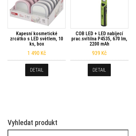
Kapesní kosmetické
COB LED + LED nabíjecí
zrcátko s LED světlem, 10
prac.svítilna P4535, 670 lm,
ks, box
2200 mAh
1 490
Kč
939
Kč
DETAIL
DETAIL
Vyhledat produkt
Vyhledávání