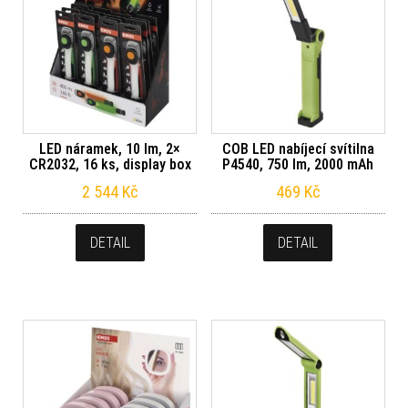
LED náramek, 10 lm, 2×
COB LED nabíjecí svítilna
CR2032, 16 ks, display box
P4540, 750 lm, 2000 mAh
2 544
Kč
469
Kč
DETAIL
DETAIL