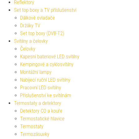
Reflektory
Set top boxy a TV příslušenství
Dálkové ovladače
Držáky TV
Set top boxy (DVB-T2)
Svítilny a čelovky
Čelovky
Kapesní bateriové LED svítilny
Kempingové a cyklosvítilny
Montážní lampy
Nabíjecí ruční LED svítilny
Pracovní LED svítilny
Příslušenství ke svítilnám
Termostaty a detektory
Detektory CO a kouře
Termostatické hlavice
Termostaty
Termozásuvky