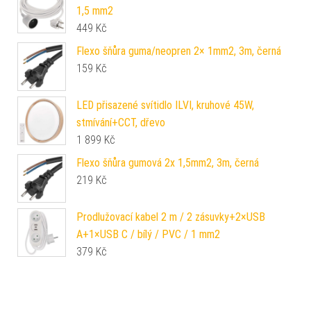
1,5 mm2
449
Kč
Flexo šňůra guma/neopren 2× 1mm2, 3m, černá
159
Kč
LED přisazené svítidlo ILVI, kruhové 45W,
stmívání+CCT, dřevo
1 899
Kč
Flexo šňůra gumová 2x 1,5mm2, 3m, černá
219
Kč
Prodlužovací kabel 2 m / 2 zásuvky+2×USB
A+1×USB C / bílý / PVC / 1 mm2
379
Kč