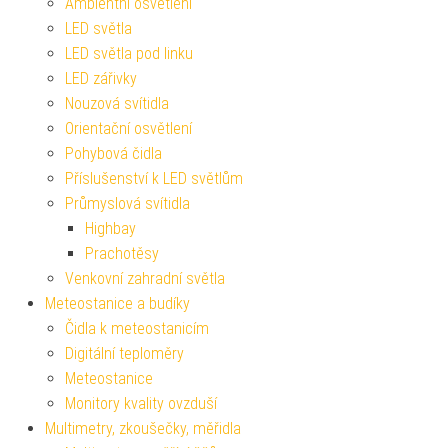
Ambientní osvětlení
LED světla
LED světla pod linku
LED zářivky
Nouzová svítidla
Orientační osvětlení
Pohybová čidla
Příslušenství k LED světlům
Průmyslová svítidla
Highbay
Prachotěsy
Venkovní zahradní světla
Meteostanice a budíky
Čidla k meteostanicím
Digitální teploměry
Meteostanice
Monitory kvality ovzduší
Multimetry, zkoušečky, měřidla