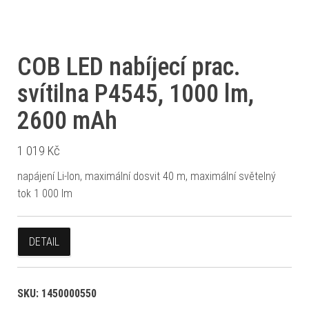
COB LED nabíjecí prac.
svítilna P4545, 1000 lm,
2600 mAh
1 019
Kč
napájení Li-Ion, maximální dosvit 40 m, maximální světelný
tok 1 000 lm
DETAIL
SKU:
1450000550