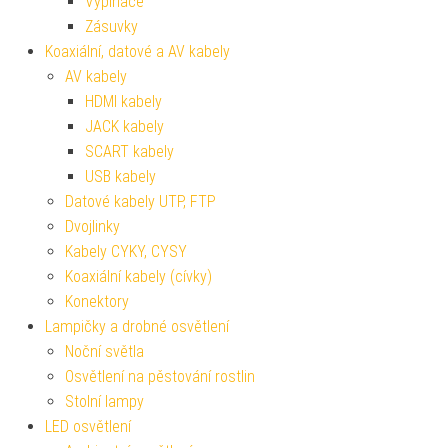
Vypínače
Zásuvky
Koaxiální, datové a AV kabely
AV kabely
HDMI kabely
JACK kabely
SCART kabely
USB kabely
Datové kabely UTP, FTP
Dvojlinky
Kabely CYKY, CYSY
Koaxiální kabely (cívky)
Konektory
Lampičky a drobné osvětlení
Noční světla
Osvětlení na pěstování rostlin
Stolní lampy
LED osvětlení