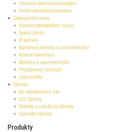
Venkovní dekorativní osvětlení
Vnitřní dekorativní osvětlení
Zabezpečení domu
Domácí videotelefony (sady)
Dveřní zámky
IP kamery
Kamerové jednotky k videotelefonům
Kódové klávesnice
Monitory k videotelefonům
Příslušenství GoSmart
Videozvonky
Žárovky
Do halogenových van
LED žárovky
Objímky a svítidla na žárovky
Speciální žárovky
Produkty